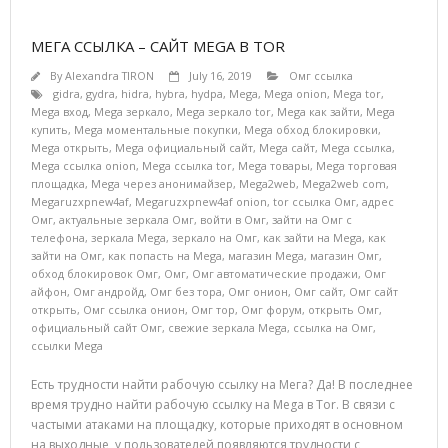
МЕГА ССЫЛКА – САЙТ MEGA В TOR
By
Alexandra TIRON
July 16, 2019
Омг ссылка
gidra
,
gydra
,
hidra
,
hybra
,
hydpa
,
Mega
,
Mega onion
,
Mega tor
,
Mega вход
,
Mega зеркало
,
Mega зеркало tor
,
Mega как зайти
,
Mega
купить
,
Mega моментальные покупки
,
Mega обход блокировки
,
Mega открыть
,
Mega официальный сайт
,
Mega сайт
,
Mega ссылка
,
Mega ссылка onion
,
Mega ссылка tor
,
Mega товары
,
Mega торговая
площадка
,
Mega через анонимайзер
,
Mega2web
,
Mega2web com
,
Megaruzxpnew4af
,
Megaruzxpnew4af onion
,
tor ссылка Омг
,
адрес
Омг
,
актуальные зеркала Омг
,
войти в Омг
,
зайти на Омг с
телефона
,
зеркала Mega
,
зеркало на Омг
,
как зайти на Mega
,
как
зайти на Омг
,
как попасть на Mega
,
магазин Mega
,
магазин Омг
,
обход блокировок Омг
,
Омг
,
Омг автоматические продажи
,
Омг
айфон
,
Омг андройд
,
Омг без тора
,
Омг онион
,
Омг сайт
,
Омг сайт
открыть
,
Омг ссылка онион
,
Омг тор
,
Омг форум
,
открыть Омг
,
официальный сайт Омг
,
свежие зеркала Mega
,
ссылка на Омг
,
ссылки Mega
Есть трудности найти рабочую ссылку на Мега? Да! В последнее
время трудно найти рабочую ссылку на Mega в Tor. В связи с
частыми атаками на площадку, которые приходят в основном
на выходные, у пользователей появляются трудности с