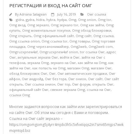
РЕГИСТРАЦИЯ И ВХОД НА САЙТ ОМГ
By
Adriana Salagean
July 16, 2019
Омг ссылка
gidra
,
gydra
,
hidra
,
hybra
,
hydpa
,
Omg
,
Omg onion
,
Omg tor
,
Omg вход
,
Omg зеркало
,
Omg зеркало tor
,
Omg как зайти
,
Omg
купить
,
Omg моментальные покупки
,
Omg обход блокировки
,
Omg открыть
,
Omg официальный сайт
,
Omg сайт
,
Omg ссылка
,
Omg ссылка onion
,
Omg ссылка tor
,
Omg товары
,
Omg торговая
площадка
,
Omg через анонимайзер
,
Omg2web
,
Omg2web com
,
Omgruzxpnew4af
,
Omgruzxpnew4af onion
,
tor ссылка Омг
,
адрес
Омг
,
актуальные зеркала Омг
,
войти в Омг
,
зайти на Омг с
телефона
,
зеркала Omg
,
зеркало на Омг
,
как зайти на Omg
,
как
зайти на Омг
,
как попасть на Omg
,
магазин Omg
,
магазин Омг
,
обход блокировок Омг
,
Омг
,
Омг автоматические продажи
,
Омг
айфон
,
Омг андройд
,
Омг без тора
,
Омг онион
,
Омг сайт
,
Омг сайт
открыть
,
Омг ссылка онион
,
Омг тор
,
Омг форум
,
открыть Омг
,
официальный сайт Омг
,
свежие зеркала Omg
,
ссылка на Омг
,
ссылки Omg
Многие задаются вопросом как зайти или зарегистрироваться
на сайте Омг. Об этом мы сегодня с Вами и поговорим.
Ссылка на Омг сайт зеркало –
https://omgomgomg5j4yrr4mjdv3h5c5xfvxtqqs2in7smi65mjps7wvk
mqmtqd.biz