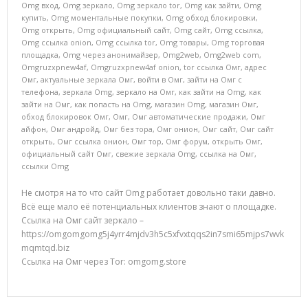
Omg вход
,
Omg зеркало
,
Omg зеркало tor
,
Omg как зайти
,
Omg
купить
,
Omg моментальные покупки
,
Omg обход блокировки
,
Omg открыть
,
Omg официальный сайт
,
Omg сайт
,
Omg ссылка
,
Omg ссылка onion
,
Omg ссылка tor
,
Omg товары
,
Omg торговая
площадка
,
Omg через анонимайзер
,
Omg2web
,
Omg2web com
,
Omgruzxpnew4af
,
Omgruzxpnew4af onion
,
tor ссылка Омг
,
адрес
Омг
,
актуальные зеркала Омг
,
войти в Омг
,
зайти на Омг с
телефона
,
зеркала Omg
,
зеркало на Омг
,
как зайти на Omg
,
как
зайти на Омг
,
как попасть на Omg
,
магазин Omg
,
магазин Омг
,
обход блокировок Омг
,
Омг
,
Омг автоматические продажи
,
Омг
айфон
,
Омг андройд
,
Омг без тора
,
Омг онион
,
Омг сайт
,
Омг сайт
открыть
,
Омг ссылка онион
,
Омг тор
,
Омг форум
,
открыть Омг
,
официальный сайт Омг
,
свежие зеркала Omg
,
ссылка на Омг
,
ссылки Omg
Не смотря на то что сайт Omg работает довольно таки давно.
Всё еще мало её потенциальных клиентов знают о площадке.
Ссылка на Омг сайт зеркало –
https://omgomgomg5j4yrr4mjdv3h5c5xfvxtqqs2in7smi65mjps7wvk
mqmtqd.biz
Ссылка на Омг через Tor: omgomg.store