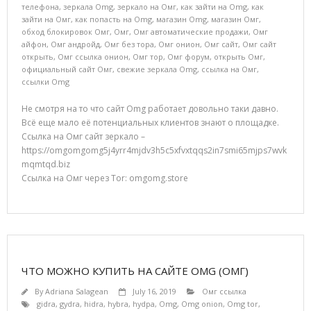
телефона
,
зеркала Omg
,
зеркало на Омг
,
как зайти на Omg
,
как
зайти на Омг
,
как попасть на Omg
,
магазин Omg
,
магазин Омг
,
обход блокировок Омг
,
Омг
,
Омг автоматические продажи
,
Омг
айфон
,
Омг андройд
,
Омг без тора
,
Омг онион
,
Омг сайт
,
Омг сайт
открыть
,
Омг ссылка онион
,
Омг тор
,
Омг форум
,
открыть Омг
,
официальный сайт Омг
,
свежие зеркала Omg
,
ссылка на Омг
,
ссылки Omg
Не смотря на то что сайт Omg работает довольно таки давно.
Всё еще мало её потенциальных клиентов знают о площадке.
Ссылка на Омг сайт зеркало –
https://omgomgomg5j4yrr4mjdv3h5c5xfvxtqqs2in7smi65mjps7wvk
mqmtqd.biz
Ссылка на Омг через Tor: omgomg.store
ЧТО МОЖНО КУПИТЬ НА САЙТЕ OMG (ОМГ)
By
Adriana Salagean
July 16, 2019
Омг ссылка
gidra
,
gydra
,
hidra
,
hybra
,
hydpa
,
Omg
,
Omg onion
,
Omg tor
,