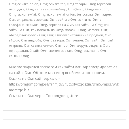
Omg ссылка onion
,
Omg ссылка tor
,
Omg товары
,
Omg торговая
площадка
,
Omg через анонимайзер
,
Omg2web
,
Omg2web com
,
Omgruzxpnew4af
,
Omgruzxpnew4af onion
,
tor ссылка Омг
,
адрес
Омг
,
актуальные зеркала Омг
,
войти в Омг
,
зайти на Омг с
телефона
,
зеркала Omg
,
зеркало на Омг
,
как зайти на Omg
,
как
зайти на Омг
,
как попасть на Omg
,
магазин Omg
,
магазин Омг
,
обход блокировок Омг
,
Омг
,
Омг автоматические продажи
,
Омг
айфон
,
Омг андройд
,
Омг без тора
,
Омг онион
,
Омг сайт
,
Омг сайт
открыть
,
Омг ссылка онион
,
Омг тор
,
Омг форум
,
открыть Омг
,
официальный сайт Омг
,
свежие зеркала Omg
,
ссылка на Омг
,
ссылки Omg
Многие задаются вопросом как зайти или зарегистрироваться
на сайте Омг. Об этом мы сегодня с Вами и поговорим.
Ссылка на Омг сайт зеркало –
https://omgomgomg5j4yrr4mjdv3h5c5xfvxtqqs2in7smi65mjps7wvk
mqmtqd.biz
Ссылка на Омг через Tor: omgomg.store