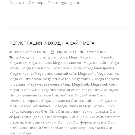
Ссылка на Омг через Tor: omgomg.store
РЕГИСТРАЦИЯ И ВХОД НА САЙТ МЕГА
By
Alexandra TIRON
July 16, 2019
Омг ссылка
gidra
,
gydra
,
hidra
,
hybra
,
hydpa
,
Mega
,
Mega onion
,
Mega tor
,
Mega вход
,
Mega зеркало
,
Mega зеркало tor
,
Mega как зайти
,
Mega
купить
,
Mega моментальные покупки
,
Mega обход блокировки
,
Mega открыть
,
Mega официальный сайт
,
Mega сайт
,
Mega ссылка
,
Mega ссылка onion
,
Mega ссылка tor
,
Mega товары
,
Mega торговая
площадка
,
Mega через анонимайзер
,
Mega2web
,
Mega2web com
,
Megaruzxpnew4af
,
Megaruzxpnew4af onion
,
tor ссылка Омг
,
адрес
Омг
,
актуальные зеркала Омг
,
войти в Омг
,
зайти на Омг с
телефона
,
зеркала Mega
,
зеркало на Омг
,
как зайти на Mega
,
как
зайти на Омг
,
как попасть на Mega
,
магазин Mega
,
магазин Омг
,
обход блокировок Омг
,
Омг
,
Омг автоматические продажи
,
Омг
айфон
,
Омг андройд
,
Омг без тора
,
Омг онион
,
Омг сайт
,
Омг сайт
открыть
,
Омг ссылка онион
,
Омг тор
,
Омг форум
,
открыть Омг
,
официальный сайт Омг
,
свежие зеркала Mega
,
ссылка на Омг
,
ссылки Mega