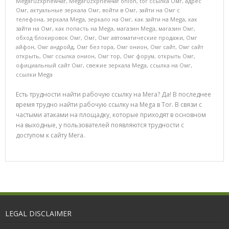
Megaruzxpnew4af
,
Megaruzxpnew4af onion
,
tor ссылка Омг
,
адрес
Омг
,
актуальные зеркала Омг
,
войти в Омг
,
зайти на Омг с
телефона
,
зеркала Mega
,
зеркало на Омг
,
как зайти на Mega
,
как
зайти на Омг
,
как попасть на Mega
,
магазин Mega
,
магазин Омг
,
обход блокировок Омг
,
Омг
,
Омг автоматические продажи
,
Омг
айфон
,
Омг андройд
,
Омг без тора
,
Омг онион
,
Омг сайт
,
Омг сайт
открыть
,
Омг ссылка онион
,
Омг тор
,
Омг форум
,
открыть Омг
,
официальный сайт Омг
,
свежие зеркала Mega
,
ссылка на Омг
,
ссылки Mega
Есть трудности найти рабочую ссылку на Мега? Да! В последнее
время трудно найти рабочую ссылку на Mega в Tor. В связи с
частыми атаками на площадку, которые приходят в основном
на выходные, у пользователей появляются трудности с
доступом к сайту Мега.
LEGAL DISCLAIMER