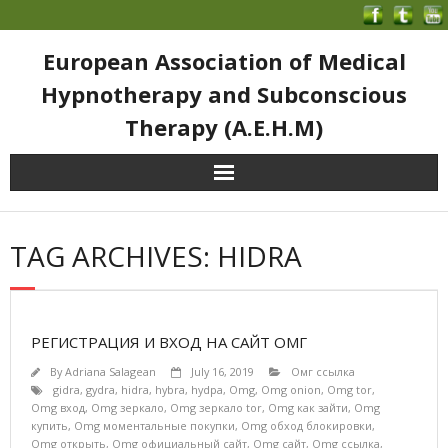
European Association of Medical
Hypnotherapy and Subconscious
Therapy (A.E.H.M)
TAG ARCHIVES: HIDRA
РЕГИСТРАЦИЯ И ВХОД НА САЙТ ОМГ
By
Adriana Salagean
July 16, 2019
Омг ссылка
gidra
,
gydra
,
hidra
,
hybra
,
hydpa
,
Omg
,
Omg onion
,
Omg tor
,
Omg вход
,
Omg зеркало
,
Omg зеркало tor
,
Omg как зайти
,
Omg
купить
,
Omg моментальные покупки
,
Omg обход блокировки
,
Omg открыть
,
Omg официальный сайт
,
Omg сайт
,
Omg ссылка
,