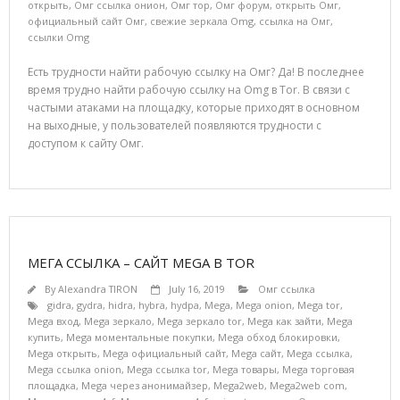
открыть
,
Омг ссылка онион
,
Омг тор
,
Омг форум
,
открыть Омг
,
официальный сайт Омг
,
свежие зеркала Omg
,
ссылка на Омг
,
ссылки Omg
Есть трудности найти рабочую ссылку на Омг? Да! В последнее
время трудно найти рабочую ссылку на Omg в Tor. В связи с
частыми атаками на площадку, которые приходят в основном
на выходные, у пользователей появляются трудности с
доступом к сайту Омг.
МЕГА ССЫЛКА – САЙТ MEGA В TOR
By
Alexandra TIRON
July 16, 2019
Омг ссылка
gidra
,
gydra
,
hidra
,
hybra
,
hydpa
,
Mega
,
Mega onion
,
Mega tor
,
Mega вход
,
Mega зеркало
,
Mega зеркало tor
,
Mega как зайти
,
Mega
купить
,
Mega моментальные покупки
,
Mega обход блокировки
,
Mega открыть
,
Mega официальный сайт
,
Mega сайт
,
Mega ссылка
,
Mega ссылка onion
,
Mega ссылка tor
,
Mega товары
,
Mega торговая
площадка
,
Mega через анонимайзер
,
Mega2web
,
Mega2web com
,