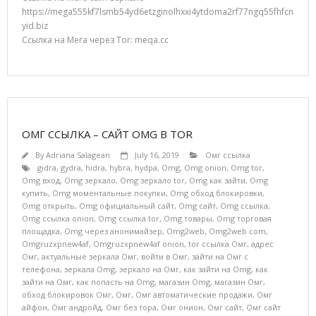
https://mega555kf7lsmb54yd6etzginolhxxi4ytdoma2rf77ngq55fhfcn
yid.biz
Ссылка на Мега через Tor: meqa.cc
ОМГ ССЫЛКА – САЙТ OMG В TOR
By
Adriana Salagean
July 16, 2019
Омг ссылка
gidra
,
gydra
,
hidra
,
hybra
,
hydpa
,
Omg
,
Omg onion
,
Omg tor
,
Omg вход
,
Omg зеркало
,
Omg зеркало tor
,
Omg как зайти
,
Omg
купить
,
Omg моментальные покупки
,
Omg обход блокировки
,
Omg открыть
,
Omg официальный сайт
,
Omg сайт
,
Omg ссылка
,
Omg ссылка onion
,
Omg ссылка tor
,
Omg товары
,
Omg торговая
площадка
,
Omg через анонимайзер
,
Omg2web
,
Omg2web com
,
Omgruzxpnew4af
,
Omgruzxpnew4af onion
,
tor ссылка Омг
,
адрес
Омг
,
актуальные зеркала Омг
,
войти в Омг
,
зайти на Омг с
телефона
,
зеркала Omg
,
зеркало на Омг
,
как зайти на Omg
,
как
зайти на Омг
,
как попасть на Omg
,
магазин Omg
,
магазин Омг
,
обход блокировок Омг
,
Омг
,
Омг автоматические продажи
,
Омг
айфон
,
Омг андройд
,
Омг без тора
,
Омг онион
,
Омг сайт
,
Омг сайт