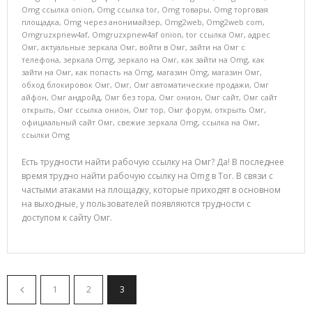
Omg ссылка onion
,
Omg ссылка tor
,
Omg товары
,
Omg торговая
площадка
,
Omg через анонимайзер
,
Omg2web
,
Omg2web com
,
Omgruzxpnew4af
,
Omgruzxpnew4af onion
,
tor ссылка Омг
,
адрес
Омг
,
актуальные зеркала Омг
,
войти в Омг
,
зайти на Омг с
телефона
,
зеркала Omg
,
зеркало на Омг
,
как зайти на Omg
,
как
зайти на Омг
,
как попасть на Omg
,
магазин Omg
,
магазин Омг
,
обход блокировок Омг
,
Омг
,
Омг автоматические продажи
,
Омг
айфон
,
Омг андройд
,
Омг без тора
,
Омг онион
,
Омг сайт
,
Омг сайт
открыть
,
Омг ссылка онион
,
Омг тор
,
Омг форум
,
открыть Омг
,
официальный сайт Омг
,
свежие зеркала Omg
,
ссылка на Омг
,
ссылки Omg
Есть трудности найти рабочую ссылку на Омг? Да! В последнее
время трудно найти рабочую ссылку на Omg в Tor. В связи с
частыми атаками на площадку, которые приходят в основном
на выходные, у пользователей появляются трудности с
доступом к сайту Омг.
1
2
3