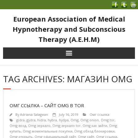
European Association of Medical
Hypnotherapy and Subconscious
Therapy (A.E.H.M)
TAG ARCHIVES: МАГАЗИН OMG
ОМГ ССЫЛКА – САЙТ OMG В TOR
By
Adriana Salagean
July 16, 2019
Омг ссылка
gidra
,
gydra
,
hidra
,
hybra
,
hydpa
,
Omg
,
Omg onion
,
Omg tor
,
Omg вход
,
Omg зеркало
,
Omg зеркало tor
,
Omg как зайти
,
Omg
купить
,
Omg моментальные покупки
,
Omg обход блокировки
,
Omg открыть
,
Omg официальный сайт
,
Omg сайт
,
Omg ссылка
,