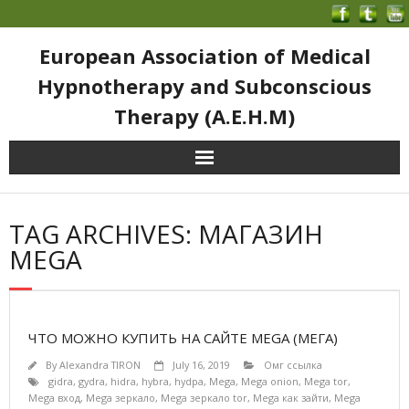
European Association of Medical
Hypnotherapy and Subconscious
Therapy (A.E.H.M)
TAG ARCHIVES: МАГАЗИН
MEGA
ЧТО МОЖНО КУПИТЬ НА САЙТЕ MEGA (МЕГА)
By
Alexandra TIRON
July 16, 2019
Омг ссылка
gidra
,
gydra
,
hidra
,
hybra
,
hydpa
,
Mega
,
Mega onion
,
Mega tor
,
Mega вход
,
Mega зеркало
,
Mega зеркало tor
,
Mega как зайти
,
Mega