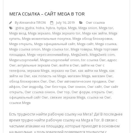
МЕГА ССЫЛКА – САЙТ MEGA В TOR
By
Alexandra TIRON
July 16, 2019
Омг ссылка
gidra
,
gydra
,
hidra
,
hybra
,
hydpa
,
Mega
,
Mega onion
,
Mega tor
,
Mega вход
,
Mega зеркало
,
Mega зеркало tor
,
Mega как зайти
,
Mega
купить
,
Mega моментальные покупки
,
Mega обход блокировки
,
Mega открыть
,
Mega официальный сайт
,
Mega сайт
,
Mega ссылка
,
Mega ссылка onion
,
Mega ссылка tor
,
Mega товары
,
Mega торговая
площадка
,
Mega через анонимайзер
,
Mega2web
,
Mega2web com
,
Megaruzxpnew4af
,
Megaruzxpnew4af onion
,
tor ссылка Омг
,
адрес
Омг
,
актуальные зеркала Омг
,
войти в Омг
,
зайти на Омг с
телефона
,
зеркала Mega
,
зеркало на Омг
,
как зайти на Mega
,
как
зайти на Омг
,
как попасть на Mega
,
магазин Mega
,
магазин Омг
,
обход блокировок Омг
,
Омг
,
Омг автоматические продажи
,
Омг
айфон
,
Омг андройд
,
Омг без тора
,
Омг онион
,
Омг сайт
,
Омг сайт
открыть
,
Омг ссылка онион
,
Омг тор
,
Омг форум
,
открыть Омг
,
официальный сайт Омг
,
свежие зеркала Mega
,
ссылка на Омг
,
ссылки Mega
Есть трудности найти рабочую ссылку на Мега? Да! В последнее
время трудно найти рабочую ссылку на Mega в Tor. В связи с
частыми атаками на площадку, которые приходят в основном
на выходные, у пользователей появляются трудности с