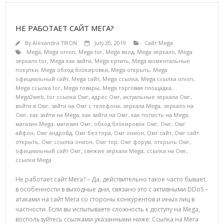
НЕ РАБОТАЕТ САЙТ МЕГА?
By
Alexandra TIRON
July 20, 2019
Сайт Mega
Mega
,
Mega onion
,
Mega tor
,
Mega вход
,
Mega зеркало
,
Mega
зеркало tor
,
Mega как зайти
,
Mega купить
,
Mega моментальные
покупки
,
Mega обход блокировки
,
Mega открыть
,
Mega
официальный сайт
,
Mega сайт
,
Mega ссылка
,
Mega ссылка onion
,
Mega ссылка tor
,
Mega товары
,
Mega торговая площадка
,
Mega2web
,
tor ссылка Омг
,
адрес Омг
,
актуальные зеркала Омг
,
войти в Омг
,
зайти на Омг с телефона
,
зеркала Mega
,
зеркало на
Омг
,
как зайти на Mega
,
как зайти на Омг
,
как попасть на Mega
,
магазин Mega
,
магазин Омг
,
обход блокировок Омг
,
Омг
,
Омг
айфон
,
Омг андройд
,
Омг без тора
,
Омг онион
,
Омг сайт
,
Омг сайт
открыть
,
Омг ссылка онион
,
Омг тор
,
Омг форум
,
открыть Омг
,
официальный сайт Омг
,
свежие зеркала Mega
,
ссылка на Омг
,
ссылки Mega
Не работает сайт Мега? – Да, действительно такое часто бывает,
в особенности в выходные дни, связано это с активными DDoS –
атаками на сайт Мега со стороны конкурентов и иных лиц в
частности. Если вы испытываете сложность к доступу на Mega,
воспользуйтесь ссылками указанными ниже: Ссылка на Мега