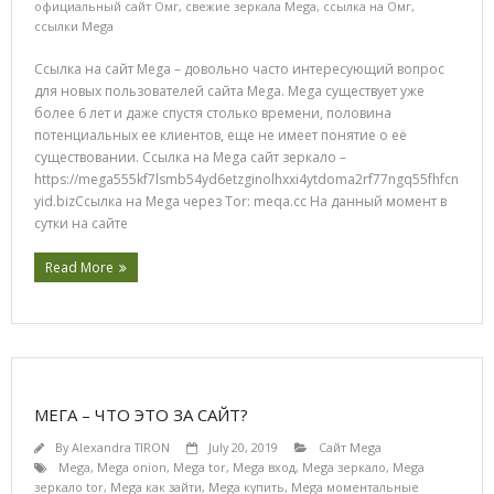
официальный сайт Омг
,
свежие зеркала Mega
,
ссылка на Омг
,
ссылки Mega
Ссылка на сайт Mega – довольно часто интересующий вопрос
для новых пользователей сайта Mega. Mega существует уже
более 6 лет и даже спустя столько времени, половина
потенциальных ее клиентов, еще не имеет понятие о её
существовании. Ссылка на Mega сайт зеркало –
https://mega555kf7lsmb54yd6etzginolhxxi4ytdoma2rf77ngq55fhfcn
yid.bizСсылка на Mega через Tor: meqa.cc На данный момент в
сутки на сайте
Read More
МЕГА – ЧТО ЭТО ЗА САЙТ?
By
Alexandra TIRON
July 20, 2019
Сайт Mega
Mega
,
Mega onion
,
Mega tor
,
Mega вход
,
Mega зеркало
,
Mega
зеркало tor
,
Mega как зайти
,
Mega купить
,
Mega моментальные