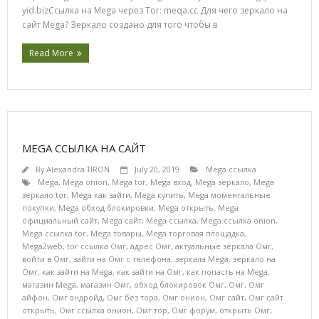
yid.bizСсылка на Mega через Tor: meqa.cc Для чего зеркало на
сайт Mega? Зеркало создано для того чтобы в
Read More
MEGA ССЫЛКА НА САЙТ
By
Alexandra TIRON
July 20, 2019
Mega ссылка
Mega
,
Mega onion
,
Mega tor
,
Mega вход
,
Mega зеркало
,
Mega
зеркало tor
,
Mega как зайти
,
Mega купить
,
Mega моментальные
покупки
,
Mega обход блокировки
,
Mega открыть
,
Mega
официальный сайт
,
Mega сайт
,
Mega ссылка
,
Mega ссылка onion
,
Mega ссылка tor
,
Mega товары
,
Mega торговая площадка
,
Mega2web
,
tor ссылка Омг
,
адрес Омг
,
актуальные зеркала Омг
,
войти в Омг
,
зайти на Омг с телефона
,
зеркала Mega
,
зеркало на
Омг
,
как зайти на Mega
,
как зайти на Омг
,
как попасть на Mega
,
магазин Mega
,
магазин Омг
,
обход блокировок Омг
,
Омг
,
Омг
айфон
,
Омг андройд
,
Омг без тора
,
Омг онион
,
Омг сайт
,
Омг сайт
открыть
,
Омг ссылка онион
,
Омг тор
,
Омг форум
,
открыть Омг
,