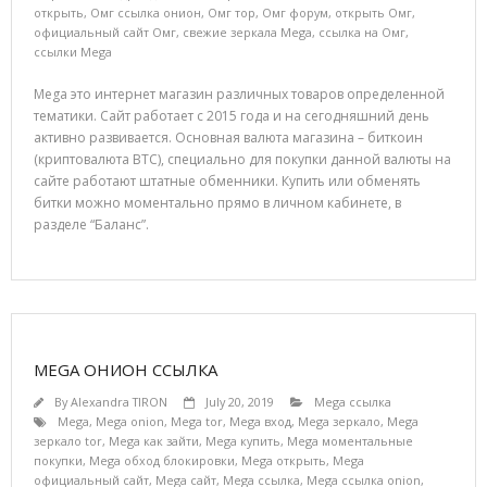
открыть
,
Омг ссылка онион
,
Омг тор
,
Омг форум
,
открыть Омг
,
официальный сайт Омг
,
свежие зеркала Mega
,
ссылка на Омг
,
ссылки Mega
Mega это интернет магазин различных товаров определенной
тематики. Сайт работает с 2015 года и на сегодняшний день
активно развивается. Основная валюта магазина – биткоин
(криптовалюта BTC), специально для покупки данной валюты на
сайте работают штатные обменники. Купить или обменять
битки можно моментально прямо в личном кабинете, в
разделе “Баланс”.
MEGA ОНИОН ССЫЛКА
By
Alexandra TIRON
July 20, 2019
Mega ссылка
Mega
,
Mega onion
,
Mega tor
,
Mega вход
,
Mega зеркало
,
Mega
зеркало tor
,
Mega как зайти
,
Mega купить
,
Mega моментальные
покупки
,
Mega обход блокировки
,
Mega открыть
,
Mega
официальный сайт
,
Mega сайт
,
Mega ссылка
,
Mega ссылка onion
,