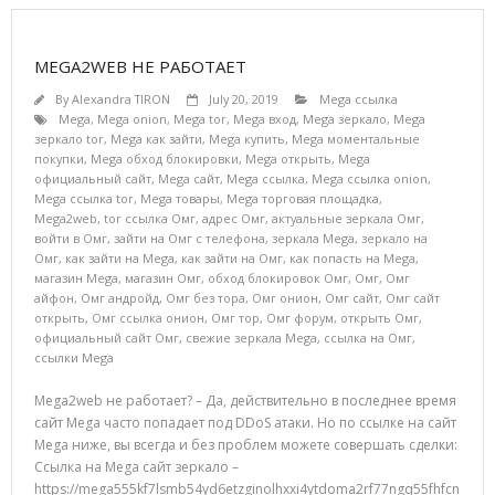
MEGA2WEB НЕ РАБОТАЕТ
By
Alexandra TIRON
July 20, 2019
Mega ссылка
Mega
,
Mega onion
,
Mega tor
,
Mega вход
,
Mega зеркало
,
Mega
зеркало tor
,
Mega как зайти
,
Mega купить
,
Mega моментальные
покупки
,
Mega обход блокировки
,
Mega открыть
,
Mega
официальный сайт
,
Mega сайт
,
Mega ссылка
,
Mega ссылка onion
,
Mega ссылка tor
,
Mega товары
,
Mega торговая площадка
,
Mega2web
,
tor ссылка Омг
,
адрес Омг
,
актуальные зеркала Омг
,
войти в Омг
,
зайти на Омг с телефона
,
зеркала Mega
,
зеркало на
Омг
,
как зайти на Mega
,
как зайти на Омг
,
как попасть на Mega
,
магазин Mega
,
магазин Омг
,
обход блокировок Омг
,
Омг
,
Омг
айфон
,
Омг андройд
,
Омг без тора
,
Омг онион
,
Омг сайт
,
Омг сайт
открыть
,
Омг ссылка онион
,
Омг тор
,
Омг форум
,
открыть Омг
,
официальный сайт Омг
,
свежие зеркала Mega
,
ссылка на Омг
,
ссылки Mega
Mega2web не работает? – Да, действительно в последнее время
сайт Mega часто попадает под DDoS атаки. Но по ссылке на сайт
Mega ниже, вы всегда и без проблем можете совершать сделки:
Ссылка на Mega сайт зеркало –
https://mega555kf7lsmb54yd6etzginolhxxi4ytdoma2rf77ngq55fhfcn