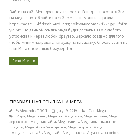
Зайти на сайт Мега достаточно просто. Есть два способа зайти
на Mega. Способ зайти на сайт Мега с помощью зеркала –
https://mega555kf7lsmb54yd6etzginolhxxi4ytdoma2rf77ngq55fhfcn
yid.biz . По данной ссылке Mega будет доступна вам с любого
устройства и через любой браузер. Зеркало создано для того
чтобы минимизировать нагрузку на площадку. Способ зайти на
сайт Мега с помощью браузер Tor
Read More
ПРАВИЛЬНАЯ ССЫЛКА НА МЕГА
By
Alexandra TIRON
July 19, 2019
Сайт Mega
Mega
,
Mega onion
,
Mega tor
,
Mega вход
,
Mega зеркало
,
Mega
зеркало tor
,
Mega как зайти
,
Mega купить
,
Mega моментальные
покупки
,
Mega обход блокировки
,
Mega открыть
,
Mega
официальный сайт
,
Mega сайт
,
Mega ссылка
,
Mega ссылка onion
,