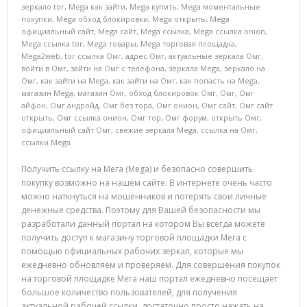
зеркало tor
,
Mega как зайти
,
Mega купить
,
Mega моментальные
покупки
,
Mega обход блокировки
,
Mega открыть
,
Mega
официальный сайт
,
Mega сайт
,
Mega ссылка
,
Mega ссылка onion
,
Mega ссылка tor
,
Mega товары
,
Mega торговая площадка
,
Mega2web
,
tor ссылка Омг
,
адрес Омг
,
актуальные зеркала Омг
,
войти в Омг
,
зайти на Омг с телефона
,
зеркала Mega
,
зеркало на
Омг
,
как зайти на Mega
,
как зайти на Омг
,
как попасть на Mega
,
магазин Mega
,
магазин Омг
,
обход блокировок Омг
,
Омг
,
Омг
айфон
,
Омг андройд
,
Омг без тора
,
Омг онион
,
Омг сайт
,
Омг сайт
открыть
,
Омг ссылка онион
,
Омг тор
,
Омг форум
,
открыть Омг
,
официальный сайт Омг
,
свежие зеркала Mega
,
ссылка на Омг
,
ссылки Mega
Получить ссылку на Мега (Mega) и безопасно совершить
покупку возможно на нашем сайте. В интернете очень часто
можно наткнуться на мошенников и потерять свои личные
денежные средства. Поэтому для Вашей безопасности мы
разработали данный портал на котором Вы всегда можете
получить доступ к магазину торговой площадки Мега с
помощью официальных рабочих зеркал, которые мы
ежедневно обновляем и проверяем. Для совершения покупок
на торговой площадке Мега наш портал ежедневно посещает
большое количество пользователей, для получения
актуальной рабочей ссылки, достаточно просто нажать на