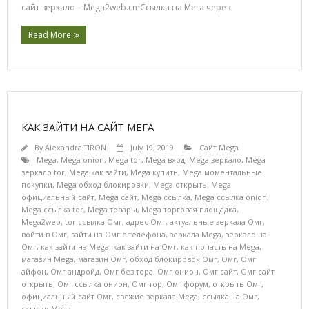
сайт зеркало – Mega2web.cmСсылка на Мега через
Read More
КАК ЗАЙТИ НА САЙТ МЕГА
By
Alexandra TIRON
July 19, 2019
Сайт Mega
Mega
,
Mega onion
,
Mega tor
,
Mega вход
,
Mega зеркало
,
Mega
зеркало tor
,
Mega как зайти
,
Mega купить
,
Mega моментальные
покупки
,
Mega обход блокировки
,
Mega открыть
,
Mega
официальный сайт
,
Mega сайт
,
Mega ссылка
,
Mega ссылка onion
,
Mega ссылка tor
,
Mega товары
,
Mega торговая площадка
,
Mega2web
,
tor ссылка Омг
,
адрес Омг
,
актуальные зеркала Омг
,
войти в Омг
,
зайти на Омг с телефона
,
зеркала Mega
,
зеркало на
Омг
,
как зайти на Mega
,
как зайти на Омг
,
как попасть на Mega
,
магазин Mega
,
магазин Омг
,
обход блокировок Омг
,
Омг
,
Омг
айфон
,
Омг андройд
,
Омг без тора
,
Омг онион
,
Омг сайт
,
Омг сайт
открыть
,
Омг ссылка онион
,
Омг тор
,
Омг форум
,
открыть Омг
,
официальный сайт Омг
,
свежие зеркала Mega
,
ссылка на Омг
,
ссылки Mega