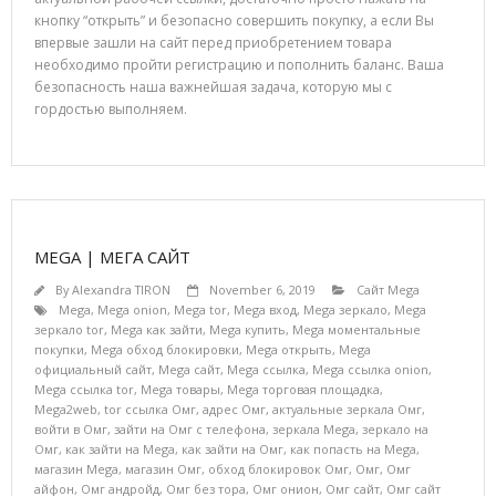
кнопку “открыть” и безопасно совершить покупку, а если Вы
впервые зашли на сайт перед приобретением товара
необходимо пройти регистрацию и пополнить баланс. Ваша
безопасность наша важнейшая задача, которую мы с
гордостью выполняем.
MEGA | МЕГА САЙТ
By
Alexandra TIRON
November 6, 2019
Сайт Mega
Mega
,
Mega onion
,
Mega tor
,
Mega вход
,
Mega зеркало
,
Mega
зеркало tor
,
Mega как зайти
,
Mega купить
,
Mega моментальные
покупки
,
Mega обход блокировки
,
Mega открыть
,
Mega
официальный сайт
,
Mega сайт
,
Mega ссылка
,
Mega ссылка onion
,
Mega ссылка tor
,
Mega товары
,
Mega торговая площадка
,
Mega2web
,
tor ссылка Омг
,
адрес Омг
,
актуальные зеркала Омг
,
войти в Омг
,
зайти на Омг с телефона
,
зеркала Mega
,
зеркало на
Омг
,
как зайти на Mega
,
как зайти на Омг
,
как попасть на Mega
,
магазин Mega
,
магазин Омг
,
обход блокировок Омг
,
Омг
,
Омг
айфон
,
Омг андройд
,
Омг без тора
,
Омг онион
,
Омг сайт
,
Омг сайт