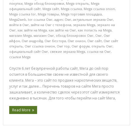
покупки
,
Mega обход блокировки
,
Mega открыть
,
Mega
официальный сайт
,
Mega сайт
,
Mega ссылка
,
Mega ссылка onion
,
Mega ссылка tor
,
Mega товары
,
Mega торговая площадка
,
Mega2web
,
tor ссылка Омг
,
адрес Омг
,
актуальные зеркала Омг
,
войти в Омг
,
зайти на Омг с телефона
,
зеркала Mega
,
зеркало на
Омг
,
как зайти на Mega
,
как зайти на Омг
,
как попасть на Mega
,
магазин Mega
,
магазин Омг
,
обход блокировок Омг
,
Омг
,
Омг
айфон
,
Омг андройд
,
Омг без тора
,
Омг онион
,
Омг сайт
,
Омг сайт
открыть
,
Омг ссылка онион
,
Омг тор
,
Омг форум
,
открыть Омг
,
официальный сайт Омг
,
свежие зеркала Mega
,
ссылка на Омг
,
ссылки Mega
Спустя 6 лет безупречной работы сайт, Мега до сей пор
остается в большинстве своем не известной для своего
клиента. Мега – это сайт по продаже наркотических веществ,
услуг и так далее… Перечень товаров на сайте Мега просто
зашкаливает, а количество сделок через этот сайт измеряется
ежедневно в тысячах. Для того чтобы перейти на сайт Мега,
Read More