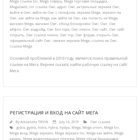
Mega ссылка tor
,
Mega товары
,
Mega торговая площадка
,
Mega2web
,
tor ссылка Омг
,
адрес Омг
,
актуальные зеркала Омг
,
войти в Омг
,
зайти на Омг с телефона
,
зеркала Mega
,
зеркало на
Омг
,
как зайти на Mega
,
как зайти на Омг
,
как попасть на Mega
,
магазин Mega
,
магазин Омг
,
обход блокировок Омг
,
Омг
,
Омг
айфон
,
Омг андройд
,
Омг без тора
,
Омг онион
,
Омг сайт
,
Омг сайт
открыть
,
Омг ссылка онион
,
Омг тор
,
Омг форум
,
открыть Омг
,
официальный сайт Омг
,
свежие зеркала Mega
,
ссылка на Омг
,
ссылки Mega
Основной проблемой в 2019 году, является поиск правильной
ссылки на Мега. Вернее сказать найти рабочую ссылку на сайт
Мега .
РЕГИСТРАЦИЯ И ВХОД НА САЙТ МЕГА
By
Alexandra TIRON
July 16, 2019
Омг ссылка
gidra
,
gydra
,
hidra
,
hybra
,
hydpa
,
Mega
,
Mega onion
,
Mega tor
,
Mega вход
,
Mega зеркало
,
Mega зеркало tor
,
Mega как зайти
,
Mega
купить
,
Mega моментальные покупки
,
Mega обход блокировки
,