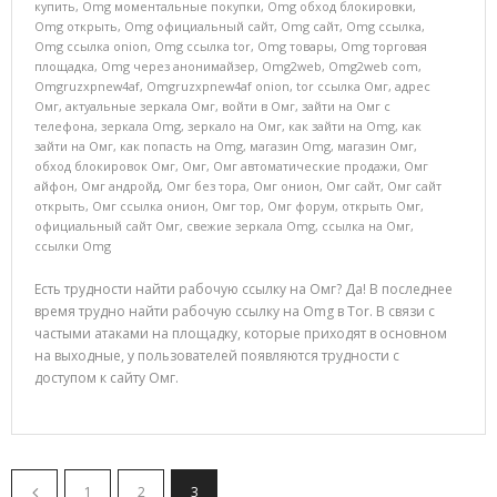
купить
,
Omg моментальные покупки
,
Omg обход блокировки
,
Omg открыть
,
Omg официальный сайт
,
Omg сайт
,
Omg ссылка
,
Omg ссылка onion
,
Omg ссылка tor
,
Omg товары
,
Omg торговая
площадка
,
Omg через анонимайзер
,
Omg2web
,
Omg2web com
,
Omgruzxpnew4af
,
Omgruzxpnew4af onion
,
tor ссылка Омг
,
адрес
Омг
,
актуальные зеркала Омг
,
войти в Омг
,
зайти на Омг с
телефона
,
зеркала Omg
,
зеркало на Омг
,
как зайти на Omg
,
как
зайти на Омг
,
как попасть на Omg
,
магазин Omg
,
магазин Омг
,
обход блокировок Омг
,
Омг
,
Омг автоматические продажи
,
Омг
айфон
,
Омг андройд
,
Омг без тора
,
Омг онион
,
Омг сайт
,
Омг сайт
открыть
,
Омг ссылка онион
,
Омг тор
,
Омг форум
,
открыть Омг
,
официальный сайт Омг
,
свежие зеркала Omg
,
ссылка на Омг
,
ссылки Omg
Есть трудности найти рабочую ссылку на Омг? Да! В последнее
время трудно найти рабочую ссылку на Omg в Tor. В связи с
частыми атаками на площадку, которые приходят в основном
на выходные, у пользователей появляются трудности с
доступом к сайту Омг.
1
2
3