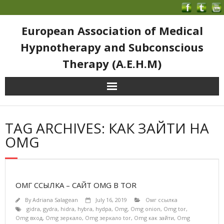
European Association of Medical
Hypnotherapy and Subconscious
Therapy (A.E.H.M)
TAG ARCHIVES: КАК ЗАЙТИ НА
OMG
ОМГ ССЫЛКА – САЙТ OMG В TOR
By
Adriana Salagean
July 16, 2019
Омг ссылка
gidra
,
gydra
,
hidra
,
hybra
,
hydpa
,
Omg
,
Omg onion
,
Omg tor
,
Omg вход
,
Omg зеркало
,
Omg зеркало tor
,
Omg как зайти
,
Omg