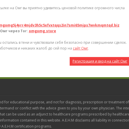
сылке на Омг вы приятно удивитесь ценовой политике огромного числа
omgomg5j4yrr4mjdv3h5c5xfvxtqqs2in7smi65mjps7wvkmqmtqd.biz
Омг через Tor:
omgomg.store
остались в тени и чувствовали себя безопасно при совершении сделок.
аботчиков и никаких жалоб до сей пор на
сайт Омг
.
Регистрация и вход на сайт Омг
ed for educational purpose, and not for diagnosis, prescription or treatment of
termand or conflict with the advice given to you by your own physician. The inte
 that can be used as an adjunct to healthcare programs prescribed by healthcar
 information contained in this website. A.E.H.M disclaims all liability in connectio
 A.E.H.M certification programs.