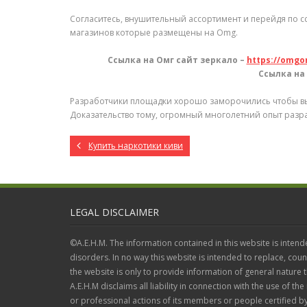
Согласитесь, внушительный ассортимент и перейдя по с
магазинов которые размещены на Omg.
Ссылка на Омг сайт зеркало –
https://omg
Ссылка на 
Разработчики площадки хорошо заморочились чтобы вы 
Доказательство тому, огромный многолетний опыт разр
Купить наркотики киви
LEGAL DISCLAIMER
©A.E.H.M. The information contained in this website is intend
disorders. In no way this website is intended to replace, coun
the website is only to provide information of general nature
A.E.H.M disclaims all liability in connection with the use of the
or professional actions of its members or people certified by