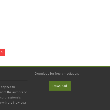
Download for free a mediation...
 any health
nt of the authors of
e professionals.
n with the individual