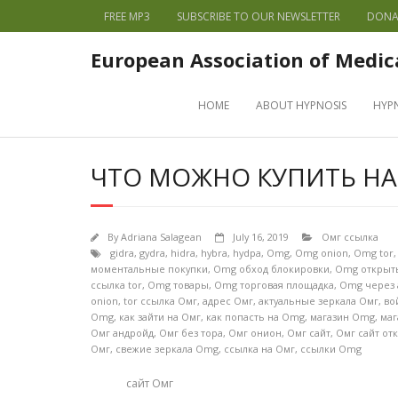
FREE MP3
SUBSCRIBE TO OUR NEWSLETTER
DONA
European Association of Medic
HOME
ABOUT HYPNOSIS
HYP
ЧТО МОЖНО КУПИТЬ НА 
By
Adriana Salagean
July 16, 2019
Омг ссылка
gidra
,
gydra
,
hidra
,
hybra
,
hydpa
,
Omg
,
Omg onion
,
Omg tor
моментальные покупки
,
Omg обход блокировки
,
Omg открыт
ссылка tor
,
Omg товары
,
Omg торговая площадка
,
Omg через
onion
,
tor ссылка Омг
,
адрес Омг
,
актуальные зеркала Омг
,
во
Omg
,
как зайти на Омг
,
как попасть на Omg
,
магазин Omg
,
маг
Омг андройд
,
Омг без тора
,
Омг онион
,
Омг сайт
,
Омг сайт от
Омг
,
свежие зеркала Omg
,
ссылка на Омг
,
ссылки Omg
сайт Омг