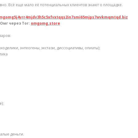
вно. Всё еще мало её потенциальных клиентов знают о площадке.
omgomg5j4yrr4mjdv3h5c5xfvxtqqs2in7smi65mjps7wvkmqmtqd.biz
Омг через Tor:
omgomg.store
варов:
оделики, энтеогены, экстази, диссоциативы, опиаты);
тика
);
алые деньги.