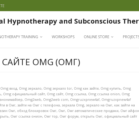
TE
al Hypnotherapy and Subconscious Ther
NOTHERAPY TRAINING
WORKSHOPS
ONLINE STORE
PROJECT
САЙТЕ OMG (ОМГ)
,
Omg вход
,
Omg зеркало
,
Omg зеркало tor
,
Omg как зайти
,
Omg купить
,
Omg
ь
,
Omg официальный сайт
,
Omg сайт
,
Omg ссылка
,
Omg ссылка onion
,
Omg
 анонимайзер
,
Omg2web
,
Omg2web com
,
Omgruzxpnew4af
,
Omgruzxpnew4af
йти в Омг
,
зайти на Омг с телефона
,
зеркала Omg
,
зеркало на Омг
,
как зайти на
азин Омг
,
обход блокировок Омг
,
Омг
,
Омг автоматические продажи
,
Омг айфо
крыть
,
Омг ссылка онион
,
Омг тор
,
Омг форум
,
открыть Омг
,
официальный сайт