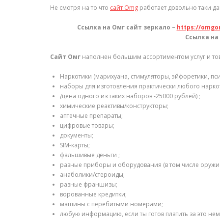
Не смотря на то что
сайт Omg
работает довольно таки да
Ссылка на Омг сайт зеркало –
https://omg
Ссылка на 
Сайт Омг
наполнен большим ассортиментом услуг и то
Наркотики (марихуана, стимуляторы, эйфоретики, псих
наборы для изготовления практически любого нарко
(
цена одного из таких наборов -25000 рублей) ;
химические реактивы/конструкторы;
аптечные препараты;
цифровые товары;
документы;
SIM-карты;
фальшивые деньги ;
разные приборы и оборудования (в том числе оружие
анаболики/стероиды;
разные франшизы;
ворованные кредитки;
машины с перебитыми номерами;
любую информацию, если ты готов платить за это нем