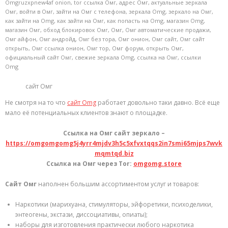
Omgruzxpnew4af onion
,
tor ссылка Омг
,
адрес Омг
,
актуальные зеркала
Омг
,
войти в Омг
,
зайти на Омг с телефона
,
зеркала Omg
,
зеркало на Омг
,
как зайти на Omg
,
как зайти на Омг
,
как попасть на Omg
,
магазин Omg
,
магазин Омг
,
обход блокировок Омг
,
Омг
,
Омг автоматические продажи
,
Омг айфон
,
Омг андройд
,
Омг без тора
,
Омг онион
,
Омг сайт
,
Омг сайт
открыть
,
Омг ссылка онион
,
Омг тор
,
Омг форум
,
открыть Омг
,
официальный сайт Омг
,
свежие зеркала Omg
,
ссылка на Омг
,
ссылки
Omg
сайт Омг
Не смотря на то что
сайт Omg
работает довольно таки давно. Всё еще
мало её потенциальных клиентов знают о площадке.
Ссылка на Омг сайт зеркало –
https://omgomgomg5j4yrr4mjdv3h5c5xfvxtqqs2in7smi65mjps7wvk
mqmtqd.biz
Ссылка на Омг через Tor:
omgomg.store
Сайт Омг
наполнен большим ассортиментом услуг и товаров:
Наркотики (марихуана, стимуляторы, эйфоретики, психоделики,
энтеогены, экстази, диссоциативы, опиаты);
наборы для изготовления практически любого наркотика