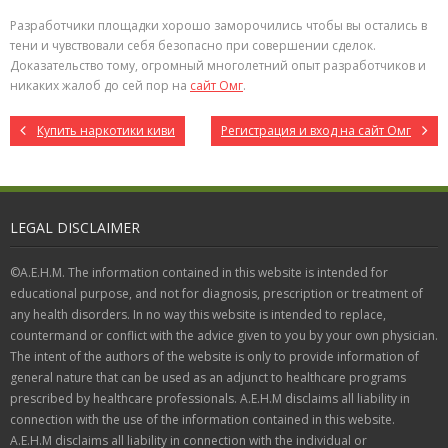
Разработчики площадки хорошо заморочились чтобы вы остались в
тени и чувствовали себя безопасно при совершении сделок.
Доказательство тому, огромный многолетний опыт разработчиков и
никаких жалоб до сей пор на
сайт Омг
.
Купить наркотики киви
Регистрация и вход на сайт Омг
LEGAL DISCLAIMER
©A.E.H.M. The information contained in this website is intended for
educational purpose, and not for diagnosis, prescription or treatment of
any health disorders. In no way this website is intended to replace,
countermand or conflict with the advice given to you by your own physician.
The intent of the authors of the website is only to provide information of
general nature that can be used as an adjunct to healthcare programs
prescribed by healthcare professionals. A.E.H.M disclaims all liability in
connection with the use of the information contained in this website.
A.E.H.M disclaims all liability in connection with the individual or