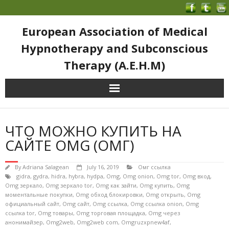
European Association of Medical
Hypnotherapy and Subconscious
Therapy (A.E.H.M)
ЧТО МОЖНО КУПИТЬ НА
САЙТЕ OMG (ОМГ)
By
Adriana Salagean
July 16, 2019
Омг ссылка
gidra
,
gydra
,
hidra
,
hybra
,
hydpa
,
Omg
,
Omg onion
,
Omg tor
,
Omg вход
,
Omg зеркало
,
Omg зеркало tor
,
Omg как зайти
,
Omg купить
,
Omg
моментальные покупки
,
Omg обход блокировки
,
Omg открыть
,
Omg
официальный сайт
,
Omg сайт
,
Omg ссылка
,
Omg ссылка onion
,
Omg
ссылка tor
,
Omg товары
,
Omg торговая площадка
,
Omg через
анонимайзер
,
Omg2web
,
Omg2web com
,
Omgruzxpnew4af
,