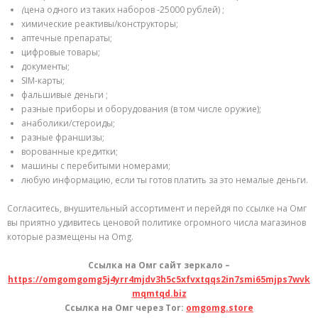
(
цена одного из таких наборов -25000 рублей) ;
химические реактивы/конструкторы;
аптечные препараты;
цифровые товары;
документы;
SIM-карты;
фальшивые деньги ;
разные приборы и оборудования (в том числе оружие);
анаболики/стероиды;
разные франшизы;
ворованные кредитки;
машины с перебитыми номерами;
любую информацию, если ты готов платить за это немалые деньги.
Согласитесь, внушительный ассортимент и перейдя по ссылке на Омг
вы приятно удивитесь ценовой политике огромного числа магазинов
которые размещены на Omg.
Ссылка на Омг сайт зеркало –
https://omgomgomg5j4yrr4mjdv3h5c5xfvxtqqs2in7smi65mjps7wvk
mqmtqd.biz
Ссылка на Омг через Tor:
omgomg.store