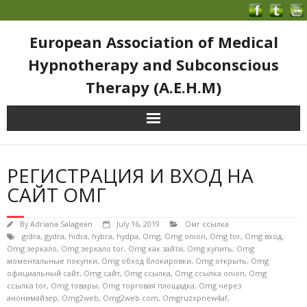
European Association of Medical
Hypnotherapy and Subconscious
Therapy (A.E.H.M)
РЕГИСТРАЦИЯ И ВХОД НА
САЙТ ОМГ
By
Adriana Salagean
July 16, 2019
Омг ссылка
gidra
,
gydra
,
hidra
,
hybra
,
hydpa
,
Omg
,
Omg onion
,
Omg tor
,
Omg вход
,
Omg зеркало
,
Omg зеркало tor
,
Omg как зайти
,
Omg купить
,
Omg
моментальные покупки
,
Omg обход блокировки
,
Omg открыть
,
Omg
официальный сайт
,
Omg сайт
,
Omg ссылка
,
Omg ссылка onion
,
Omg
ссылка tor
,
Omg товары
,
Omg торговая площадка
,
Omg через
анонимайзер
,
Omg2web
,
Omg2web com
,
Omgruzxpnew4af
,