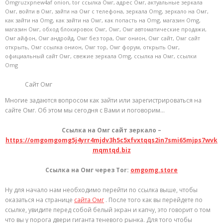
Omgruzxpnew4af onion
,
tor ссылка Омг
,
адрес Омг
,
актуальные зеркала
Омг
,
войти в Омг
,
зайти на Омг с телефона
,
зеркала Omg
,
зеркало на Омг
,
как зайти на Omg
,
как зайти на Омг
,
как попасть на Omg
,
магазин Omg
,
магазин Омг
,
обход блокировок Омг
,
Омг
,
Омг автоматические продажи
,
Омг айфон
,
Омг андройд
,
Омг без тора
,
Омг онион
,
Омг сайт
,
Омг сайт
открыть
,
Омг ссылка онион
,
Омг тор
,
Омг форум
,
открыть Омг
,
официальный сайт Омг
,
свежие зеркала Omg
,
ссылка на Омг
,
ссылки
Omg
Сайт Омг
Многие задаются вопросом как зайти или зарегистрироваться на
сайте Омг. Об этом мы сегодня с Вами и поговорим…
Ссылка на Омг сайт зеркало –
https://omgomgomg5j4yrr4mjdv3h5c5xfvxtqqs2in7smi65mjps7wvk
mqmtqd.biz
Ссылка на Омг через Tor:
omgomg.store
Ну для начало нам необходимо перейти по ссылка выше, чтобы
оказаться на странице
сайта Омг
. После того как вы перейдете по
ссылке, увидите перед собой белый экран и капчу, это говорит о том
что вы у порога двери гиганта теневого рынка. Для того чтобы