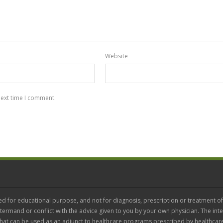
Website
next time I comment.
ed for educational purpose, and not for diagnosis, prescription or treatment of
termand or conflict with the advice given to you by your own physician. The inte
 that can be used as an adjunct to healthcare programs prescribed by healthcar