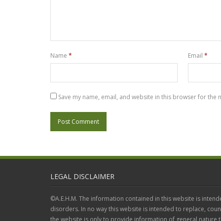
Name
*
Email
*
Save my name, email, and website in this browser for the 
LEGAL DISCLAIMER
©A.E.H.M. The information contained in this website is intend
disorders. In no way this website is intended to replace, coun
the website is only to provide information of general nature