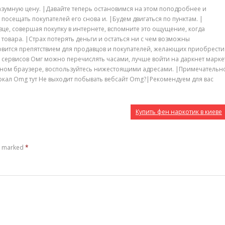
азумную цену. |Давайте теперь остановимся на этом поподробнее и
 посещать покупателей его снова и. |Будем двигаться по пунктам. |
це, совершая покупку в интернете, вспомните это ощущение, когда
товара. |Страх потерять деньги и остаться ни с чем возможны
ановится препятствием для продавцов и покупателей, желающих приобрести
и сервисов Омг можно перечислять часами, лучше войти на даркнет марке
чном браузере, воспользуйтесь нижестоящими адресами. |Примечательн
еркал Omg тут Не выходит побывать вебсайт Omg?|Рекомендуем для вас
Купить фен наркотик в киеве
re marked
*