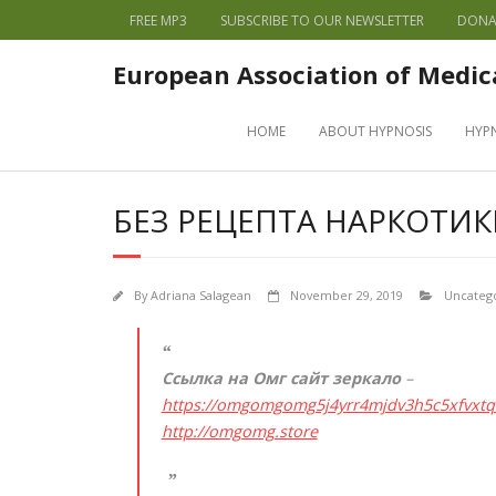
FREE MP3
SUBSCRIBE TO OUR NEWSLETTER
DONA
European Association of Medic
HOME
ABOUT HYPNOSIS
HYP
БЕЗ РЕЦЕПТА НАРКОТИК
By
Adriana Salagean
November 29, 2019
Uncateg
Ссылка на Омг сайт зеркало
–
https://omgomgomg5j4yrr4mjdv3h5c5xfvxt
http://omgomg.store