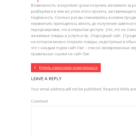
Возможность: в короткие сроки получить желаемое за р
разберёмся в чём же успех этого проекта, заставляющего
Надёжность: Сколько раз вы сомневались в новом продав
нервничать приходилось вплоть до получения заветного 
передозировки, что в открытом доступе. |Но, это не ст
желаемые товары и услуги и пр. |Народный сайт. |Сред
на котором можно покупать товары, недоступные в обы
что с каждым годом сайт Омг – список своевременных з
правильные ссылки на сайт Омг.
Купить наркотики новочеркасск
LEAVE A REPLY
Your email address will not be published.
Required fields a
Comment