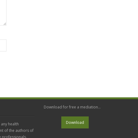
Download for free a mediation...
 any health
nt of the authors of
e professionals.