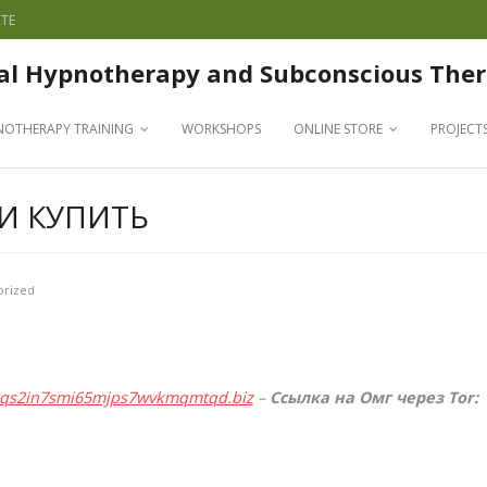
TE
al Hypnotherapy and Subconscious Ther
NOTHERAPY TRAINING
WORKSHOPS
ONLINE STORE
PROJECT
И КУПИТЬ
orized
qqs2in7smi65mjps7wvkmqmtqd.biz
–
Ссылка на Омг через Tor: