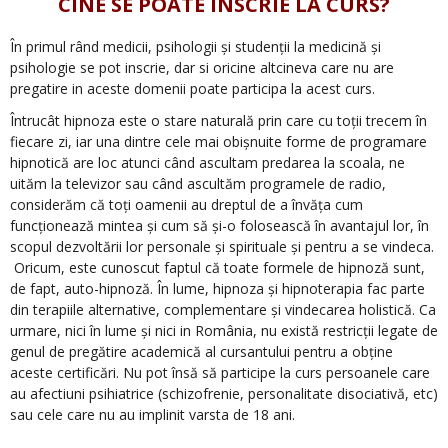
CINE SE POATE ÎNSCRIE LA CURS?
În primul rând medicii, psihologii și studenții la medicină și
psihologie se pot inscrie, dar si oricine altcineva care nu are
pregatire in aceste domenii poate participa la acest curs.
Întrucât hipnoza este o stare naturală prin care cu toții trecem în
fiecare zi, iar una dintre cele mai obișnuite forme de programare
hipnotică are loc atunci când ascultam predarea la scoala, ne
uităm la televizor sau când ascultăm programele de radio,
considerăm că toți oamenii au dreptul de a învăța cum
funcționează mintea și cum să și-o folosească în avantajul lor, în
scopul dezvoltării lor personale și spirituale și pentru a se vindeca.
Oricum, este cunoscut faptul că toate formele de hipnoză sunt,
de fapt, auto-hipnoză. În lume, hipnoza și hipnoterapia fac parte
din terapiile alternative, complementare și vindecarea holistică. Ca
urmare, nici în lume și nici in România, nu există restricții legate de
genul de pregătire academică al cursantului pentru a obține
aceste certificări. Nu pot însă să participe la curs persoanele care
au afectiuni psihiatrice (schizofrenie, personalitate disociativă, etc)
sau cele care nu au implinit varsta de 18 ani.
.