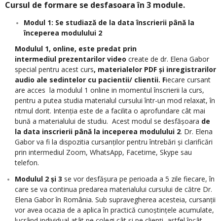
Cursul de formare se desfasoara în 3 module.
Modul 1:
Se studiază d
e la data înscrierii
până la
începerea modulului 2
Modulul 1, online, este predat prin
intermediul
prezentarilor video
create de dr. Elena Gabor
special pentru acest curs
, materialelor PDF și
inregistrarilor
audio ale sedintelor cu pacientii/ clientii. F
iecare cursant
are acces la modulul 1 online in momentul înscrierii la curs,
pentru a putea studia materialul cursului într-un mod relaxat, în
ritmul dorit. Intenția este de a facilita o aprofundare cât mai
bună a materialului de studiu. Acest modul se desfășoara
de
la data inscrierii până la inceperea modulului 2
. Dr. Elena
Gabor va fi la dispozitia cursanților pentru întrebări și clarificări
prin intermediul Zoom, WhatsApp, Facetime, Skype sau
telefon.
Modulul 2 și 3
se vor desfășura pe perioada a 5 zile fiecare, în
care se va continua predarea materialului cursului de către Dr.
Elena Gabor în România. Sub supravegherea acesteia, cursanții
vor avea ocazia de a aplica în practică cunoștințele acumulate,
lucrând individual atât pe colegi cât și pe clienți, astfel încât