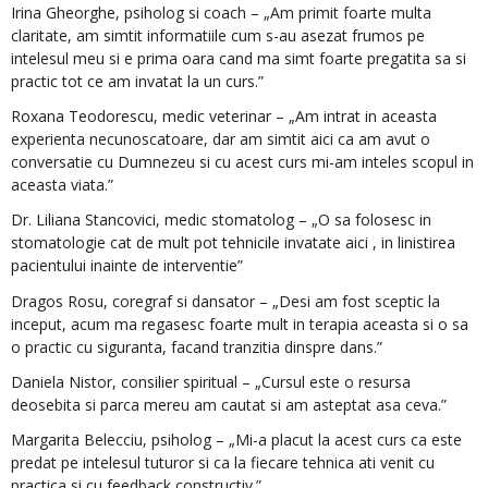
Irina Gheorghe, psiholog si coach – „Am primit foarte multa
claritate, am simtit informatiile cum s-au asezat frumos pe
intelesul meu si e prima oara cand ma simt foarte pregatita sa si
practic tot ce am invatat la un curs.”
Roxana Teodorescu, medic veterinar – „Am intrat in aceasta
experienta necunoscatoare, dar am simtit aici ca am avut o
conversatie cu Dumnezeu si cu acest curs mi-am inteles scopul in
aceasta viata.”
Dr. Liliana Stancovici, medic stomatolog – „O sa folosesc in
stomatologie cat de mult pot tehnicile invatate aici , in linistirea
pacientului inainte de interventie”
Dragos Rosu, coregraf si dansator – „Desi am fost sceptic la
inceput, acum ma regasesc foarte mult in terapia aceasta si o sa
o practic cu siguranta, facand tranzitia dinspre dans.”
Daniela Nistor, consilier spiritual – „Cursul este o resursa
deosebita si parca mereu am cautat si am asteptat asa ceva.”
Margarita Belecciu, psiholog – „Mi-a placut la acest curs ca este
predat pe intelesul tuturor si ca la fiecare tehnica ati venit cu
practica si cu feedback constructiv.”