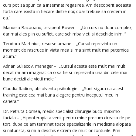
curs pot sa spun ca a insemnat regasirea. Am descoperit aceasta
forta care exista in fiecare dintre noi; doar trebuie sa credem in
ea.”
Manuela Bacaoanu, terapeut Bowen – „Un curs nu doar complex,
dar mai ales plin cu suflet, care schimba vieti si deschide inimi.”
Teodora Martiniuc, resurse umane – „Cursul reprezinta un
moment de rascruce in viata mea si ma simt mult mai puternica
acum.”
Adrian Suliacov, manager – „Cursul acesta este mult mai mult
decat mi-am imaginat ca o sa fie si reprezinta una din cele mai
bune decizii ale vietii mele.”
Claudia Radion, absolventa psihologie – „Sunt sigura ca acest
training este cea mai buna alegere pentru inceputul meu in
cariera.”
Dr. Petruta Cornea, medic specialist chirurgie buco-maximo
faciala – „Hipnoterapia a venit pentru mine precum cireasa de pe
tort, dupa ce am terminat toate specializarile in medicina alopata
si naturista, si mi-a deschis extrem de mult orizonturile. Prin