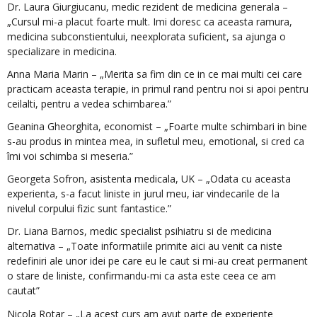
Dr. Laura Giurgiucanu, medic rezident de medicina generala –
„Cursul mi-a placut foarte mult. Imi doresc ca aceasta ramura,
medicina subconstientului, neexplorata suficient, sa ajunga o
specializare in medicina.
Anna Maria Marin – „Merita sa fim din ce in ce mai multi cei care
practicam aceasta terapie, in primul rand pentru noi si apoi pentru
ceilalti, pentru a vedea schimbarea.”
Geanina Gheorghita, economist – „Foarte multe schimbari in bine
s-au produs in mintea mea, in sufletul meu, emotional, si cred ca
îmi voi schimba si meseria.”
Georgeta Sofron, asistenta medicala, UK – „Odata cu aceasta
experienta, s-a facut liniste in jurul meu, iar vindecarile de la
nivelul corpului fizic sunt fantastice.”
Dr. Liana Barnos, medic specialist psihiatru si de medicina
alternativa – „Toate informatiile primite aici au venit ca niste
redefiniri ale unor idei pe care eu le caut si mi-au creat permanent
o stare de liniste, confirmandu-mi ca asta este ceea ce am
cautat”
Nicola Rotar – „La acest curs am avut parte de experiente