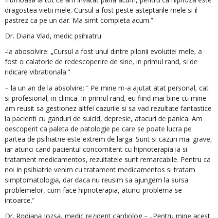
dragostea vietii mele. Cursul a fost peste asteptarile mele si il
pastrez ca pe un dar. Ma simt completa acum.”
Dr. Diana Vlad, medic psihiatru:
-la abosolvire: „Cursul a fost unul dintre pilonii evolutiei mele, a
fost o calatorie de redescoperire de sine, in primul rand, si de
ridicare vibrationala.”
– la un an de la absolvire: ” Pe mine m-a ajutat atat personal, cat
si profesional, in clinica. In primul rand, eu fiind mai bine cu mine
am reusit sa gestionez altfel cazurile si sa vad rezultate fantastice
la pacienti cu ganduri de suicid, depresie, atacuri de panica. Am
descoperit ca paleta de patologie pe care se poate lucra pe
partea de psihiatrie este extrem de larga. Sunt si cazuri mai grave,
iar atunci cand pacientul concomitent cu hipnoterapia ia si
tratament medicamentos, rezultatele sunt remarcabile. Pentru ca
noi in psihiatrie venim cu tratament medicamentos si tratam
simptomatologia, dar daca nu reusim sa ajungem la sursa
problemelor, cum face hipnoterapia, atunci problema se
intoarce.”
Dr. Rodiana Jozsa, medic rezident cardiolog – „Pentru mine acest