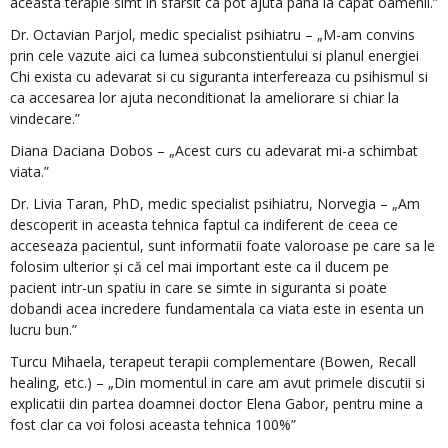
aceasta terapie simt in sfarsit ca pot ajuta pana la capat oamenii.”
Dr. Octavian Parjol, medic specialist psihiatru – „M-am convins
prin cele vazute aici ca lumea subconstientului si planul energiei
Chi exista cu adevarat si cu siguranta interfereaza cu psihismul si
ca accesarea lor ajuta neconditionat la ameliorare si chiar la
vindecare.”
Diana Daciana Dobos – „Acest curs cu adevarat mi-a schimbat
viata.”
Dr. Livia Taran, PhD, medic specialist psihiatru, Norvegia – „Am
descoperit in aceasta tehnica faptul ca indiferent de ceea ce
acceseaza pacientul, sunt informatii foate valoroase pe care sa le
folosim ulterior și că cel mai important este ca il ducem pe
pacient intr-un spatiu in care se simte in siguranta si poate
dobandi acea incredere fundamentala ca viata este in esenta un
lucru bun.”
Turcu Mihaela, terapeut terapii complementare (Bowen, Recall
healing, etc.) – „Din momentul in care am avut primele discutii si
explicatii din partea doamnei doctor Elena Gabor, pentru mine a
fost clar ca voi folosi aceasta tehnica 100%”