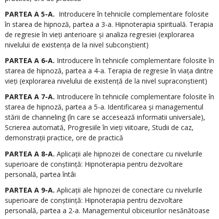
PARTEA A 5-A.
Introducere în tehnicile complementare folosite
în starea de hipnoză, partea a 3-a. Hipnoterapia spirituală. Terapia
de regresie în vieți anterioare și analiza regresiei (explorarea
nivelului de existența de la nivel subconștient)
PARTEA A 6-A.
Introducere în tehnicile complementare folosite în
starea de hipnoză, partea a 4-a. Terapia de regresie în viața dintre
vieți (explorarea nivelului de existență de la nivel supraconștient)
PARTEA A 7-A.
Introducere în tehnicile complementare folosite în
starea de hipnoză, partea a 5-a. Identificarea și managementul
stării de channeling (în care se accesează informatii universale),
Scrierea automată, Progresiile în vieți viitoare, Studii de caz,
demonstrații practice, ore de practică
PARTEA A 8-A.
Aplicații ale hipnozei de conectare cu nivelurile
superioare de conștiință: Hipnoterapia pentru dezvoltare
personală, partea întâi
PARTEA A 9-A.
Aplicații ale hipnozei de conectare cu nivelurile
superioare de conștiință: Hipnoterapia pentru dezvoltare
personală, partea a 2-a. Managementul obiceiurilor nesănătoase