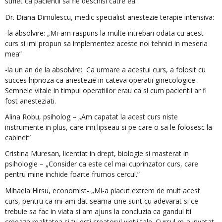
suflet ca pacientii sa fie deschisi catre ea.”
Dr. Diana Dimulescu, medic specialist anestezie terapie intensiva:
-la absolvire: „Mi-am raspuns la multe intrebari odata cu acest
curs si imi propun sa implementez aceste noi tehnici in meseria
mea”
-la un an de la absolvire: Ca urmare a acestui curs, a folosit cu
succes hipnoza ca anestezie in cateva operatii ginecologice .
Semnele vitale in timpul operatiilor erau ca si cum pacientii ar fi
fost anesteziati.
Alina Robu, psiholog – „Am capatat la acest curs niste
instrumente in plus, care imi lipseau si pe care o sa le folosesc la
cabinet”
Cristina Muresan, licentiat in drept, biologie si masterat in
psihologie – „Consider ca este cel mai cuprinzator curs, care
pentru mine inchide foarte frumos cercul.”
Mihaela Hirsu, economist- „Mi-a placut extrem de mult acest
curs, pentru ca mi-am dat seama cine sunt cu adevarat si ce
trebuie sa fac in viata si am ajuns la concluzia ca gandul iti
creeaza realitatea si tu esti creatorul vietii tale. Cursul m-a invatat