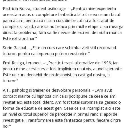
Pattricia Borza, student psihologie – „Pentru mine experienta
aceasta a adus o completare fantastica la tot ceea ce am facut
pana acum, pentru ca niciun curs din trecut nu a fost atat de
complex si rapid, care sa nu treaca prin multe etape ci sa mearga
direct la problema, fara sa fie nevoie de extrem de multa munca.
Este extraordinar.”
Sorin Gaspal – „Este un curs care schimba vieti si il recomand
tuturor, pentru ca impreuna putem reusi orice.”
Emil Resiga, terapeut – „Practic terapii alternative din 1996, iar
pentru mine acest curs a fost implinirea unui vis, a unei sperante.
Este un curs deosebit de profesionist, in castigul nostru, al
tuturor.”
A.T., psiholog si trainer de dezvoltare personala – „Am avut
contact inainte cu hipnoza clinica si pot spune ca ceea ce am
invatat aici este total diferit. Am fost total surprinsa sa gasesc o
forma de educatie de acest gen. Ceea ce s-a intamplat aici este
un nivel cu totul superior de perceptie in primul rand si apoi de
investigatie. Transformarea este fantastica pentru fiecare dintre
noi.”