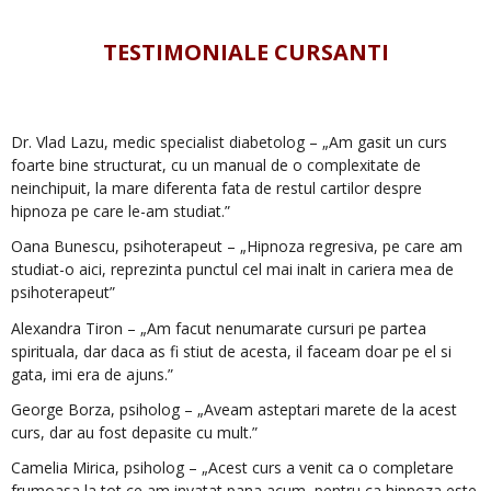
.
TESTIMONIALE CURSANTI
Dr. Vlad Lazu, medic specialist diabetolog – „Am gasit un curs
foarte bine structurat, cu un manual de o complexitate de
neinchipuit, la mare diferenta fata de restul cartilor despre
hipnoza pe care le-am studiat.”
Oana Bunescu, psihoterapeut – „Hipnoza regresiva, pe care am
studiat-o aici, reprezinta punctul cel mai inalt in cariera mea de
psihoterapeut”
Alexandra Tiron – „Am facut nenumarate cursuri pe partea
spirituala, dar daca as fi stiut de acesta, il faceam doar pe el si
gata, imi era de ajuns.”
George Borza, psiholog – „Aveam asteptari marete de la acest
curs, dar au fost depasite cu mult.”
Camelia Mirica, psiholog – „Acest curs a venit ca o completare
frumoasa la tot ce am invatat pana acum, pentru ca hipnoza este