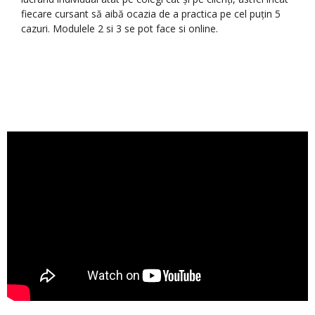
fiecare cursant să aibă ocazia de a practica pe cel puțin 5
cazuri. Modulele 2 si 3 se pot face si online.
…
‘