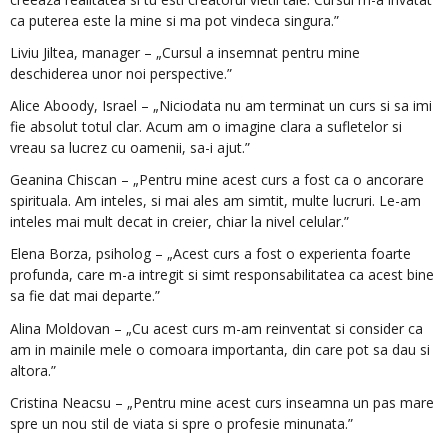
ca puterea este la mine si ma pot vindeca singura.”
Liviu Jiltea, manager – „Cursul a insemnat pentru mine
deschiderea unor noi perspective.”
Alice Aboody, Israel – „Niciodata nu am terminat un curs si sa imi
fie absolut totul clar. Acum am o imagine clara a sufletelor si
vreau sa lucrez cu oamenii, sa-i ajut.”
Geanina Chiscan – „Pentru mine acest curs a fost ca o ancorare
spirituala. Am inteles, si mai ales am simtit, multe lucruri. Le-am
inteles mai mult decat in creier, chiar la nivel celular.”
Elena Borza, psiholog – „Acest curs a fost o experienta foarte
profunda, care m-a intregit si simt responsabilitatea ca acest bine
sa fie dat mai departe.”
Alina Moldovan – „Cu acest curs m-am reinventat si consider ca
am in mainile mele o comoara importanta, din care pot sa dau si
altora.”
Cristina Neacsu – „Pentru mine acest curs inseamna un pas mare
spre un nou stil de viata si spre o profesie minunata.”