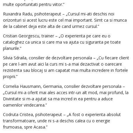
multe oportunitati pentru viitor.”
Ruxandra Radu, psihoterapeut – „Cursul mi-ati deschis noi
orizonturi si acest lucru este cel mai important. Simt ca si munca
de la cabinet deja este alta de cand urmez cursul.”
Cristian Georgescu, trainer – „O experienta pe care eu o
cataloghez ca unica si care ma va ajuta cu siguranta pe toate
planurile.”
Silvia Sdraila, consilier de dezvoltare personala – „Cu fiecare client
pe care l-am avut aici la curs mi s-a mai dezactivat o oarecare
rezistenta sau blocaj si am capatat mai multa incredere in fortele
proprii.”
Cornelia Hausmann, Germania, consilier dezvoltare personala –
„Cursul mi-a oferit mai ales acces intr-un alt mod, mai profund, la
Divinitate si m-a ajutat sa ma incred in ea pentru a aduce
oamenilor vindecarea.”
Codruta Cristea, psihoterapeut – „A fost o experienta absolut
transformatoare, unde ni s-a deschis calea cu o energie
frumoasa, spre Acasa.”