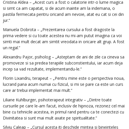
Cristina Aldea – „Acest curs a fost o calatorie intr-o lume magica
si simt ca am capatat, si de acum inainte am la indemana, o
pastila fermecata pentru oricand am nevoie, atat eu cat si cei din
jur.”
Manuela Dobrota – „Prezentarea cursului a fost dragoste la
prima vedere si cu toate acestea nu mi-am putut imagina ca voi
simti mai mult decat am simtit vreodata in oricare alt grup. A fost
un regal.”
Alexandru Pajor, psiholog – „Asteptam de ani de zile ca cineva sa
promoveze si sa predea terapiile subconstientului, iar acum deja
incep sa vad rezultate, implementandu-le.”
Florin Lixandru, terapeut – „Pentru mine este o perspectiva noua,
lucrand pana acum numai cu fizicul, si mi se pare ca este un curs
care ar trebui implementat mai mult.”
Liliane Kuhlburger, psihoterapeut integrativ – „Dintre toate
cursurile pe care le-am facut, inclusiv de hipnoza, rezonez cel mai
bine cu tehnicile acestea, in primul rand pentru ca te conectezi cu
Divinitatea si sunt mai mult axate pe spiritualitate.”
Silviu Caleap – „Cursul acesta iti deschide mintea si bineinteles