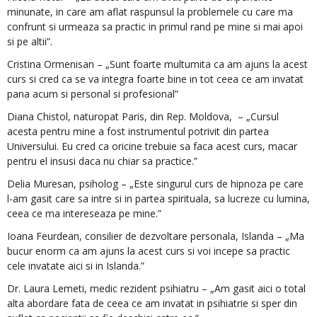
minunate, in care am aflat raspunsul la problemele cu care ma
confrunt si urmeaza sa practic in primul rand pe mine si mai apoi
si pe altii”.
Cristina Ormenisan – „Sunt foarte multumita ca am ajuns la acest
curs si cred ca se va integra foarte bine in tot ceea ce am invatat
pana acum si personal si profesional”
Diana Chistol, naturopat Paris, din Rep. Moldova, – „Cursul
acesta pentru mine a fost instrumentul potrivit din partea
Universului. Eu cred ca oricine trebuie sa faca acest curs, macar
pentru el insusi daca nu chiar sa practice.”
Delia Muresan, psiholog – „Este singurul curs de hipnoza pe care
l-am gasit care sa intre si in partea spirituala, sa lucreze cu lumina,
ceea ce ma intereseaza pe mine.”
Ioana Feurdean, consilier de dezvoltare personala, Islanda – „Ma
bucur enorm ca am ajuns la acest curs si voi incepe sa practic
cele invatate aici si in Islanda.”
Dr. Laura Lemeti, medic rezident psihiatru – „Am gasit aici o total
alta abordare fata de ceea ce am invatat in psihiatrie si sper din