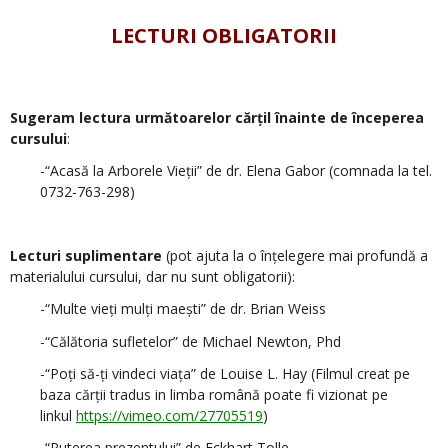
LECTURI OBLIGATORII
.
Sugeram lectura următoarelor cărțil înainte de începerea
cursului
:
-“Acasă la Arborele Vieții” de dr. Elena Gabor (comnada la tel.
0732-763-298)
.
Lecturi suplimentare
(pot ajuta la o înțelegere mai profundă a
materialului cursului, dar nu sunt obligatorii):
-“Multe vieți mulți maești” de dr. Brian Weiss
-“Călătoria sufletelor” de Michael Newton, Phd
-“Poți să-ți vindeci viața” de Louise L. Hay (Filmul creat pe
baza cărții tradus in limba română poate fi vizionat pe
linkul
https://vimeo.com/27705519
)
-“Puterea prezentului” de Eckhart Tolle