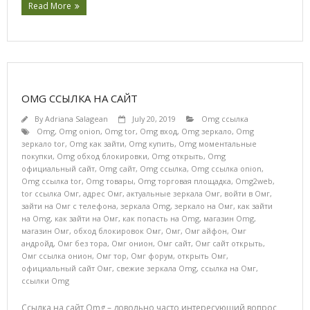
Read More
OMG ССЫЛКА НА САЙТ
By
Adriana Salagean
July 20, 2019
Omg ссылка
Omg
,
Omg onion
,
Omg tor
,
Omg вход
,
Omg зеркало
,
Omg
зеркало tor
,
Omg как зайти
,
Omg купить
,
Omg моментальные
покупки
,
Omg обход блокировки
,
Omg открыть
,
Omg
официальный сайт
,
Omg сайт
,
Omg ссылка
,
Omg ссылка onion
,
Omg ссылка tor
,
Omg товары
,
Omg торговая площадка
,
Omg2web
,
tor ссылка Омг
,
адрес Омг
,
актуальные зеркала Омг
,
войти в Омг
,
зайти на Омг с телефона
,
зеркала Omg
,
зеркало на Омг
,
как зайти
на Omg
,
как зайти на Омг
,
как попасть на Omg
,
магазин Omg
,
магазин Омг
,
обход блокировок Омг
,
Омг
,
Омг айфон
,
Омг
андройд
,
Омг без тора
,
Омг онион
,
Омг сайт
,
Омг сайт открыть
,
Омг ссылка онион
,
Омг тор
,
Омг форум
,
открыть Омг
,
официальный сайт Омг
,
свежие зеркала Omg
,
ссылка на Омг
,
ссылки Omg
Ссылка на сайт Omg – довольно часто интересующий вопрос