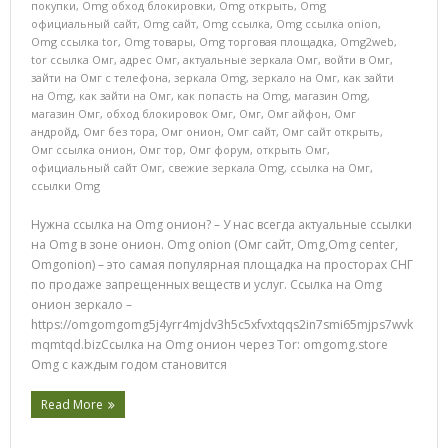
покупки
,
Omg обход блокировки
,
Omg открыть
,
Omg
официальный сайт
,
Omg сайт
,
Omg ссылка
,
Omg ссылка onion
,
Omg ссылка tor
,
Omg товары
,
Omg торговая площадка
,
Omg2web
,
tor ссылка Омг
,
адрес Омг
,
актуальные зеркала Омг
,
войти в Омг
,
зайти на Омг с телефона
,
зеркала Omg
,
зеркало на Омг
,
как зайти
на Omg
,
как зайти на Омг
,
как попасть на Omg
,
магазин Omg
,
магазин Омг
,
обход блокировок Омг
,
Омг
,
Омг айфон
,
Омг
андройд
,
Омг без тора
,
Омг онион
,
Омг сайт
,
Омг сайт открыть
,
Омг ссылка онион
,
Омг тор
,
Омг форум
,
открыть Омг
,
официальный сайт Омг
,
свежие зеркала Omg
,
ссылка на Омг
,
ссылки Omg
Нужна ссылка на Omg онион? – У нас всегда актуальные ссылки
на Omg в зоне онион. Omg onion (Омг сайт, Omg,Omg center,
Omgonion) – это самая популярная площадка на просторах СНГ
по продаже запрещенных веществ и услуг. Ссылка на Omg
онион зеркало –
https://omgomgomg5j4yrr4mjdv3h5c5xfvxtqqs2in7smi65mjps7wvk
mqmtqd.bizСсылка на Omg онион через Tor: omgomg.store
Omg с каждым годом становится
Read More