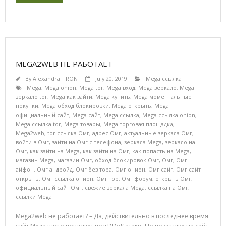
MEGA2WEB НЕ РАБОТАЕТ
By
Alexandra TIRON
July 20, 2019
Mega ссылка
Mega
,
Mega onion
,
Mega tor
,
Mega вход
,
Mega зеркало
,
Mega
зеркало tor
,
Mega как зайти
,
Mega купить
,
Mega моментальные
покупки
,
Mega обход блокировки
,
Mega открыть
,
Mega
официальный сайт
,
Mega сайт
,
Mega ссылка
,
Mega ссылка onion
,
Mega ссылка tor
,
Mega товары
,
Mega торговая площадка
,
Mega2web
,
tor ссылка Омг
,
адрес Омг
,
актуальные зеркала Омг
,
войти в Омг
,
зайти на Омг с телефона
,
зеркала Mega
,
зеркало на
Омг
,
как зайти на Mega
,
как зайти на Омг
,
как попасть на Mega
,
магазин Mega
,
магазин Омг
,
обход блокировок Омг
,
Омг
,
Омг
айфон
,
Омг андройд
,
Омг без тора
,
Омг онион
,
Омг сайт
,
Омг сайт
открыть
,
Омг ссылка онион
,
Омг тор
,
Омг форум
,
открыть Омг
,
официальный сайт Омг
,
свежие зеркала Mega
,
ссылка на Омг
,
ссылки Mega
Mega2web не работает? – Да, действительно в последнее время