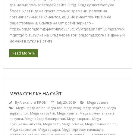
для новых пользователей сайта Omg. Omg существует уже
более 6 лет и даже спустя столько времени, половина
потенциальных ее клиентов, еще не имеет понятие о её
существовании. Ссылка на Omg сайт зеркало –
https://omgomgomg5j4yrr4mjdv3h5c5xfvxtqqs2in7smi65mjps7wvk
mqmtqd.bizСсылка на Omg через Tor: omgomg.store На данный
момент в сутки на сайте
Read More
MEGA ССЫЛКА НА САЙТ
By
Alexandra TIRON
July 20, 2019
Mega ссылка
Mega
,
Mega onion
,
Mega tor
,
Mega вход
,
Mega зеркало
,
Mega
зеркало tor
,
Mega как зайти
,
Mega купить
,
Mega моментальные
покупки
,
Mega обход блокировки
,
Mega открыть
,
Mega
официальный сайт
,
Mega сайт
,
Mega ссылка
,
Mega ссылка onion
,
Mega ссылка tor
,
Mega товары
,
Mega торговая площадка
,
Mega2web
,
tor ссылка Омг
,
адрес Омг
,
актуальные зеркала Омг
,