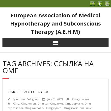
European Association of Medical
Hypnotherapy and Subconscious
Therapy (A.E.H.M)
TAG ARCHIVES: ССЫЛКА НА
ОМГ
OMG ОНИОН ССЫЛКА
By
Adriana Salagean
July 20, 2019
Omg ссылка
Omg
,
Omg onion
,
Omg tor
,
Omg вход
,
Omg зеркало
,
Omg
зеркало tor
,
Omg как зайти
,
Omg купить
,
Omg моментальные