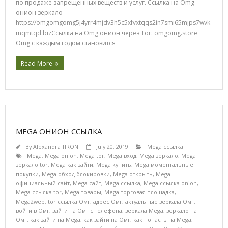
по продаже запрещенных веществ и услуг. Ссылка на Omg
онион зеркало –
https://omgomgomg5j4yrr4mjdv3h5c5xfvxtqqs2in7smi65mjps7wvk
mqmtqd.bizСсылка на Omg онион через Tor: omgomg.store
Omg с каждым годом становится
Read More
MEGA ОНИОН ССЫЛКА
By
Alexandra TIRON
July 20, 2019
Mega ссылка
Mega
,
Mega onion
,
Mega tor
,
Mega вход
,
Mega зеркало
,
Mega
зеркало tor
,
Mega как зайти
,
Mega купить
,
Mega моментальные
покупки
,
Mega обход блокировки
,
Mega открыть
,
Mega
официальный сайт
,
Mega сайт
,
Mega ссылка
,
Mega ссылка onion
,
Mega ссылка tor
,
Mega товары
,
Mega торговая площадка
,
Mega2web
,
tor ссылка Омг
,
адрес Омг
,
актуальные зеркала Омг
,
войти в Омг
,
зайти на Омг с телефона
,
зеркала Mega
,
зеркало на
Омг
,
как зайти на Mega
,
как зайти на Омг
,
как попасть на Mega
,