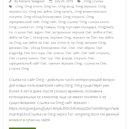
By
Adriana Salagean
July 20, 2019
Omg ссылка
Omg
,
Omg onion
,
Omg tor
,
Omg вход
,
Omg зеркало
,
Omg
зеркало tor
,
Omg как зайти
,
Omg купить
,
Omg моментальные
покупки
,
Omg обход блокировки
,
Omg открыть
,
Omg
официальный сайт
,
Omg сайт
,
Omg ссылка
,
Omg ссылка onion
,
Omg ссылка tor
,
Omg товары
,
Omg торговая площадка
,
Omg2web
,
tor ссылка Омг
,
адрес Омг
,
актуальные зеркала Омг
,
войти в Омг
,
зайти на Омг с телефона
,
зеркала Omg
,
зеркало на Омг
,
как зайти
на Omg
,
как зайти на Омг
,
как попасть на Omg
,
магазин Omg
,
магазин Омг
,
обход блокировок Омг
,
Омг
,
Омг айфон
,
Омг
андройд
,
Омг без тора
,
Омг онион
,
Омг сайт
,
Омг сайт открыть
,
Омг ссылка онион
,
Омг тор
,
Омг форум
,
открыть Омг
,
официальный сайт Омг
,
свежие зеркала Omg
,
ссылка на Омг
,
ссылки Omg
Ссылка на сайт Omg – довольно часто интересующий вопрос
для новых пользователей сайта Omg. Omg существует уже
более 6 лет и даже спустя столько времени, половина
потенциальных ее клиентов, еще не имеет понятие о её
существовании. Ссылка на Omg сайт зеркало –
https://omgomgomg5j4yrr4mjdv3h5c5xfvxtqqs2in7smi65mjps7wvk
mqmtqd.bizСсылка на Omg через Tor: omgomg.store На данный
момент в сутки на сайте