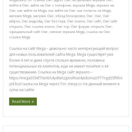
войти в Омг
,
зайти на Омг с телефона
,
зеркала Mega
,
зеркало на
Омг
,
как зайти на Mega
,
как зайти на Омг
,
как попасть на Mega
,
магазин Mega
,
магазин Омг
,
обход блокировок Омг
,
Омг
,
Омг
айфон
,
Омг андройд
,
Омг без тора
,
Омг онион
,
Омг сайт
,
Омг сайт
открыть
,
Омг ссылка онион
,
Омг тор
,
Омг форум
,
открыть Омг
,
официальный сайт Омг
,
свежие зеркала Mega
,
ссылка на Омг
,
ссылки Mega
Ссылка на сайт Mega – довольно часто интересующий вопрос
для новых пользователей сайта Mega. Mega существует уже
более 6 лет и даже спустя столько времени, половина
потенциальных ее клиентов, еще не имеет понятие о её
существовании. Ссылка на Mega сайт зеркало –
https://mega555kf7lsmb54yd6etzginolhxxi4ytdoma2rf77ngq55fhfcn
yid.bizСсылка на Mega через Tor: meqa.cc На данный момент в
сутки на сайте
Read More