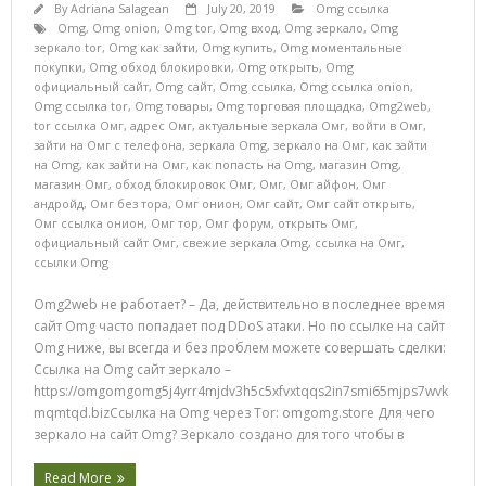
By
Adriana Salagean
July 20, 2019
Omg ссылка
Omg
,
Omg onion
,
Omg tor
,
Omg вход
,
Omg зеркало
,
Omg
зеркало tor
,
Omg как зайти
,
Omg купить
,
Omg моментальные
покупки
,
Omg обход блокировки
,
Omg открыть
,
Omg
официальный сайт
,
Omg сайт
,
Omg ссылка
,
Omg ссылка onion
,
Omg ссылка tor
,
Omg товары
,
Omg торговая площадка
,
Omg2web
,
tor ссылка Омг
,
адрес Омг
,
актуальные зеркала Омг
,
войти в Омг
,
зайти на Омг с телефона
,
зеркала Omg
,
зеркало на Омг
,
как зайти
на Omg
,
как зайти на Омг
,
как попасть на Omg
,
магазин Omg
,
магазин Омг
,
обход блокировок Омг
,
Омг
,
Омг айфон
,
Омг
андройд
,
Омг без тора
,
Омг онион
,
Омг сайт
,
Омг сайт открыть
,
Омг ссылка онион
,
Омг тор
,
Омг форум
,
открыть Омг
,
официальный сайт Омг
,
свежие зеркала Omg
,
ссылка на Омг
,
ссылки Omg
Omg2web не работает? – Да, действительно в последнее время
сайт Omg часто попадает под DDoS атаки. Но по ссылке на сайт
Omg ниже, вы всегда и без проблем можете совершать сделки:
Ссылка на Omg сайт зеркало –
https://omgomgomg5j4yrr4mjdv3h5c5xfvxtqqs2in7smi65mjps7wvk
mqmtqd.bizСсылка на Omg через Tor: omgomg.store Для чего
зеркало на сайт Omg? Зеркало создано для того чтобы в
Read More