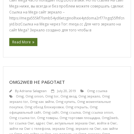
сайт Mega часто попадает под DDoS атаки. Но по ссылке на сайт
Mega ниже, вы всегда и без проблем можете совершать сделки:
Ссылка на Mega сайт зеркало –
https://mega555kf7lsmb54yd6etzginolhxxi4ytdoma2rf77ngq55fhfcn
yid.bizСсылка на Mega через Tor: meqa.cc Для чего зеркало на
сайт Mega? Зеркало создано для того чтобы в
Read More
OMG2WEB НЕ РАБОТАЕТ
By
Adriana Salagean
July 20, 2019
Omg ссылка
Omg
,
Omg onion
,
Omg tor
,
Omg вход
,
Omg зеркало
,
Omg
зеркало tor
,
Omg как зайти
,
Omg купить
,
Omg моментальные
покупки
,
Omg обход блокировки
,
Omg открыть
,
Omg
официальный сайт
,
Omg сайт
,
Omg ссылка
,
Omg ссылка onion
,
Omg ссылка tor
,
Omg товары
,
Omg торговая площадка
,
Omg2web
,
tor ссылка Омг
,
адрес Омг
,
актуальные зеркала Омг
,
войти в Омг
,
зайти на Омг с телефона
,
зеркала Omg
,
зеркало на Омг
,
как зайти
на Omg
,
как зайти на Омг
,
как попасть на Omg
,
магазин Omg
,