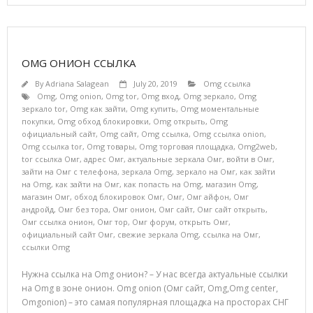
OMG ОНИОН ССЫЛКА
By
Adriana Salagean
July 20, 2019
Omg ссылка
Omg
,
Omg onion
,
Omg tor
,
Omg вход
,
Omg зеркало
,
Omg
зеркало tor
,
Omg как зайти
,
Omg купить
,
Omg моментальные
покупки
,
Omg обход блокировки
,
Omg открыть
,
Omg
официальный сайт
,
Omg сайт
,
Omg ссылка
,
Omg ссылка onion
,
Omg ссылка tor
,
Omg товары
,
Omg торговая площадка
,
Omg2web
,
tor ссылка Омг
,
адрес Омг
,
актуальные зеркала Омг
,
войти в Омг
,
зайти на Омг с телефона
,
зеркала Omg
,
зеркало на Омг
,
как зайти
на Omg
,
как зайти на Омг
,
как попасть на Omg
,
магазин Omg
,
магазин Омг
,
обход блокировок Омг
,
Омг
,
Омг айфон
,
Омг
андройд
,
Омг без тора
,
Омг онион
,
Омг сайт
,
Омг сайт открыть
,
Омг ссылка онион
,
Омг тор
,
Омг форум
,
открыть Омг
,
официальный сайт Омг
,
свежие зеркала Omg
,
ссылка на Омг
,
ссылки Omg
Нужна ссылка на Omg онион? – У нас всегда актуальные ссылки
на Omg в зоне онион. Omg onion (Омг сайт, Omg,Omg center,
Omgonion) – это самая популярная площадка на просторах СНГ