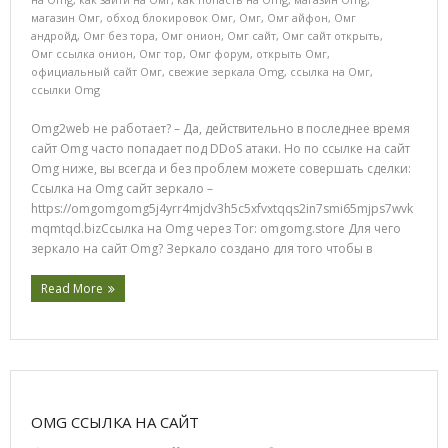
магазин Омг
,
обход блокировок Омг
,
Омг
,
Омг айфон
,
Омг
андройд
,
Омг без тора
,
Омг онион
,
Омг сайт
,
Омг сайт открыть
,
Омг ссылка онион
,
Омг тор
,
Омг форум
,
открыть Омг
,
официальный сайт Омг
,
свежие зеркала Omg
,
ссылка на Омг
,
ссылки Omg
Omg2web не работает? – Да, действительно в последнее время
сайт Omg часто попадает под DDoS атаки. Но по ссылке на сайт
Omg ниже, вы всегда и без проблем можете совершать сделки:
Ссылка на Omg сайт зеркало –
https://omgomgomg5j4yrr4mjdv3h5c5xfvxtqqs2in7smi65mjps7wvk
mqmtqd.bizСсылка на Omg через Tor: omgomg.store Для чего
зеркало на сайт Omg? Зеркало создано для того чтобы в
Read More
OMG ССЫЛКА НА САЙТ