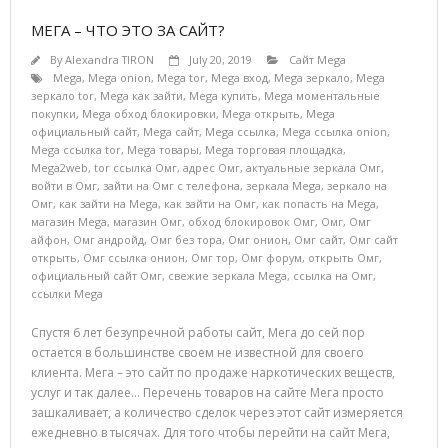
МЕГА – ЧТО ЭТО ЗА САЙТ?
By
Alexandra TIRON
July 20, 2019
Сайт Mega
Mega
,
Mega onion
,
Mega tor
,
Mega вход
,
Mega зеркало
,
Mega
зеркало tor
,
Mega как зайти
,
Mega купить
,
Mega моментальные
покупки
,
Mega обход блокировки
,
Mega открыть
,
Mega
официальный сайт
,
Mega сайт
,
Mega ссылка
,
Mega ссылка onion
,
Mega ссылка tor
,
Mega товары
,
Mega торговая площадка
,
Mega2web
,
tor ссылка Омг
,
адрес Омг
,
актуальные зеркала Омг
,
войти в Омг
,
зайти на Омг с телефона
,
зеркала Mega
,
зеркало на
Омг
,
как зайти на Mega
,
как зайти на Омг
,
как попасть на Mega
,
магазин Mega
,
магазин Омг
,
обход блокировок Омг
,
Омг
,
Омг
айфон
,
Омг андройд
,
Омг без тора
,
Омг онион
,
Омг сайт
,
Омг сайт
открыть
,
Омг ссылка онион
,
Омг тор
,
Омг форум
,
открыть Омг
,
официальный сайт Омг
,
свежие зеркала Mega
,
ссылка на Омг
,
ссылки Mega
Спустя 6 лет безупречной работы сайт, Мега до сей пор
остается в большинстве своем не известной для своего
клиента. Мега – это сайт по продаже наркотических веществ,
услуг и так далее… Перечень товаров на сайте Мега просто
зашкаливает, а количество сделок через этот сайт измеряется
ежедневно в тысячах. Для того чтобы перейти на сайт Мега,