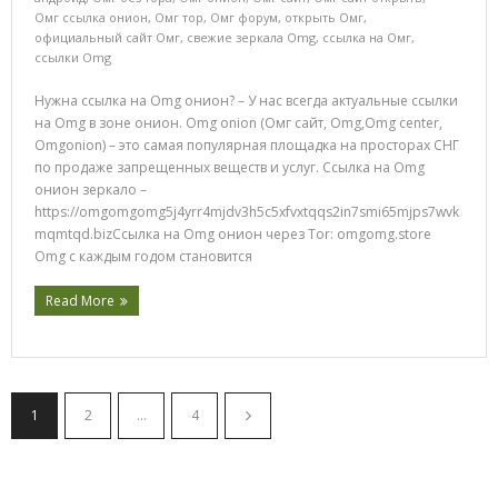
Омг ссылка онион
,
Омг тор
,
Омг форум
,
открыть Омг
,
официальный сайт Омг
,
свежие зеркала Omg
,
ссылка на Омг
,
ссылки Omg
Нужна ссылка на Omg онион? – У нас всегда актуальные ссылки
на Omg в зоне онион. Omg onion (Омг сайт, Omg,Omg center,
Omgonion) – это самая популярная площадка на просторах СНГ
по продаже запрещенных веществ и услуг. Ссылка на Omg
онион зеркало –
https://omgomgomg5j4yrr4mjdv3h5c5xfvxtqqs2in7smi65mjps7wvk
mqmtqd.bizСсылка на Omg онион через Tor: omgomg.store
Omg с каждым годом становится
Read More
1
2
…
4