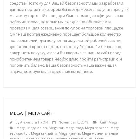
средства. Поэтому для Вашей безопасности мы разработали
данный портал на котором Вы всегда можете получить доступ к
магазину торговой площадки Омг с помощью официальных
рабочих зеркал, которые мы ежедневно обновляем и
проверяем. Для совершения покупок на торговой площадке
Омг наш портал ежедневно посещает большое количество
пользователей, для получения актуальной рабочей ссылки,
достаточно просто нажать на кнопку “открыть” и безопасно
совершить покупку, а если Вы впервые зашли на сайт перед
приобретением товара необходимо пройти регистрацию и
пополнить баланс. Ваша безопасность наша важнейшая
задача, которую мы с гордостью выполняем.
MEGA | МЕГА САЙТ
By
Alexandra TIRON
November 6, 2019
Сайт Mega
Mega
,
Mega onion
,
Mega tor
,
Mega вход
,
Mega зеркало
,
Mega
зеркало tor
,
Mega как зайти
,
Mega купить
,
Mega моментальные
покупки
,
Mega обход блокировки
,
Mega открыть
,
Mega