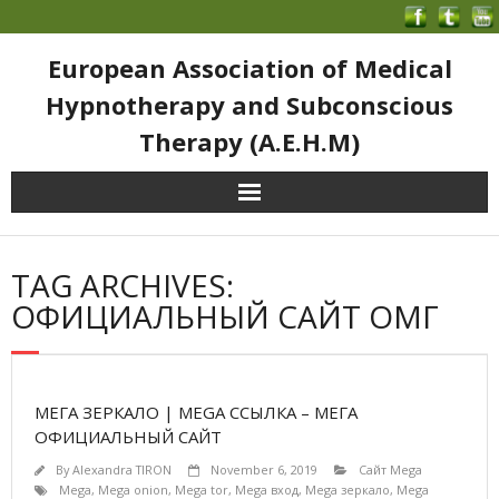
European Association of Medical
Hypnotherapy and Subconscious
Therapy (A.E.H.M)
TAG ARCHIVES:
ОФИЦИАЛЬНЫЙ САЙТ ОМГ
МЕГА ЗЕРКАЛО | MEGA ССЫЛКА – МЕГА
ОФИЦИАЛЬНЫЙ САЙТ
By
Alexandra TIRON
November 6, 2019
Сайт Mega
Mega
,
Mega onion
,
Mega tor
,
Mega вход
,
Mega зеркало
,
Mega