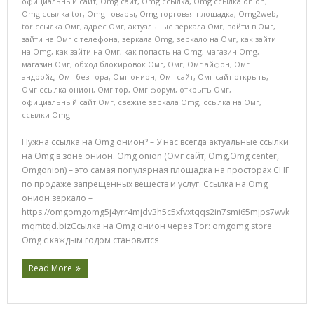
официальный сайт
,
Omg сайт
,
Omg ссылка
,
Omg ссылка onion
,
Omg ссылка tor
,
Omg товары
,
Omg торговая площадка
,
Omg2web
,
tor ссылка Омг
,
адрес Омг
,
актуальные зеркала Омг
,
войти в Омг
,
зайти на Омг с телефона
,
зеркала Omg
,
зеркало на Омг
,
как зайти
на Omg
,
как зайти на Омг
,
как попасть на Omg
,
магазин Omg
,
магазин Омг
,
обход блокировок Омг
,
Омг
,
Омг айфон
,
Омг
андройд
,
Омг без тора
,
Омг онион
,
Омг сайт
,
Омг сайт открыть
,
Омг ссылка онион
,
Омг тор
,
Омг форум
,
открыть Омг
,
официальный сайт Омг
,
свежие зеркала Omg
,
ссылка на Омг
,
ссылки Omg
Нужна ссылка на Omg онион? – У нас всегда актуальные ссылки
на Omg в зоне онион. Omg onion (Омг сайт, Omg,Omg center,
Omgonion) – это самая популярная площадка на просторах СНГ
по продаже запрещенных веществ и услуг. Ссылка на Omg
онион зеркало –
https://omgomgomg5j4yrr4mjdv3h5c5xfvxtqqs2in7smi65mjps7wvk
mqmtqd.bizСсылка на Omg онион через Tor: omgomg.store
Omg с каждым годом становится
Read More