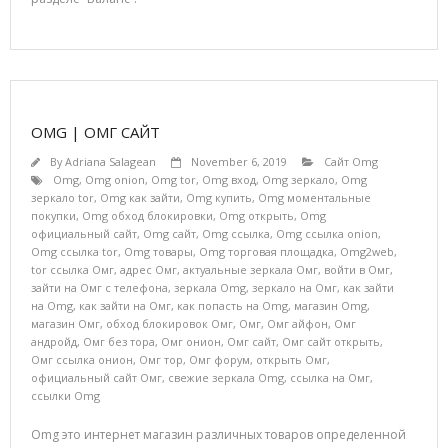
OMG | ОМГ САЙТ
By
Adriana Salagean
November 6, 2019
Сайт Omg
Omg
,
Omg onion
,
Omg tor
,
Omg вход
,
Omg зеркало
,
Omg
зеркало tor
,
Omg как зайти
,
Omg купить
,
Omg моментальные
покупки
,
Omg обход блокировки
,
Omg открыть
,
Omg
официальный сайт
,
Omg сайт
,
Omg ссылка
,
Omg ссылка onion
,
Omg ссылка tor
,
Omg товары
,
Omg торговая площадка
,
Omg2web
,
tor ссылка Омг
,
адрес Омг
,
актуальные зеркала Омг
,
войти в Омг
,
зайти на Омг с телефона
,
зеркала Omg
,
зеркало на Омг
,
как зайти
на Omg
,
как зайти на Омг
,
как попасть на Omg
,
магазин Omg
,
магазин Омг
,
обход блокировок Омг
,
Омг
,
Омг айфон
,
Омг
андройд
,
Омг без тора
,
Омг онион
,
Омг сайт
,
Омг сайт открыть
,
Омг ссылка онион
,
Омг тор
,
Омг форум
,
открыть Омг
,
официальный сайт Омг
,
свежие зеркала Omg
,
ссылка на Омг
,
ссылки Omg
Omg это интернет магазин различных товаров определенной