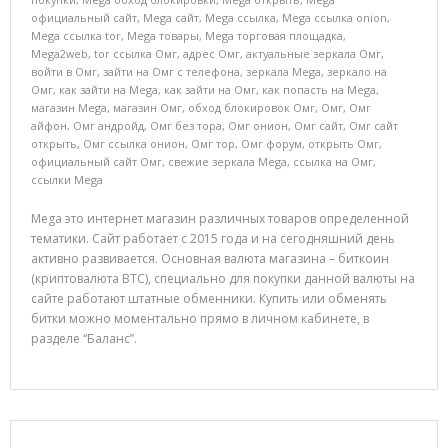
официальный сайт
,
Mega сайт
,
Mega ссылка
,
Mega ссылка onion
,
Mega ссылка tor
,
Mega товары
,
Mega торговая площадка
,
Mega2web
,
tor ссылка Омг
,
адрес Омг
,
актуальные зеркала Омг
,
войти в Омг
,
зайти на Омг с телефона
,
зеркала Mega
,
зеркало на
Омг
,
как зайти на Mega
,
как зайти на Омг
,
как попасть на Mega
,
магазин Mega
,
магазин Омг
,
обход блокировок Омг
,
Омг
,
Омг
айфон
,
Омг андройд
,
Омг без тора
,
Омг онион
,
Омг сайт
,
Омг сайт
открыть
,
Омг ссылка онион
,
Омг тор
,
Омг форум
,
открыть Омг
,
официальный сайт Омг
,
свежие зеркала Mega
,
ссылка на Омг
,
ссылки Mega
Mega это интернет магазин различных товаров определенной
тематики. Сайт работает с 2015 года и на сегодняшний день
активно развивается. Основная валюта магазина – биткоин
(криптовалюта BTC), специально для покупки данной валюты на
сайте работают штатные обменники. Купить или обменять
битки можно моментально прямо в личном кабинете, в
разделе “Баланс”.