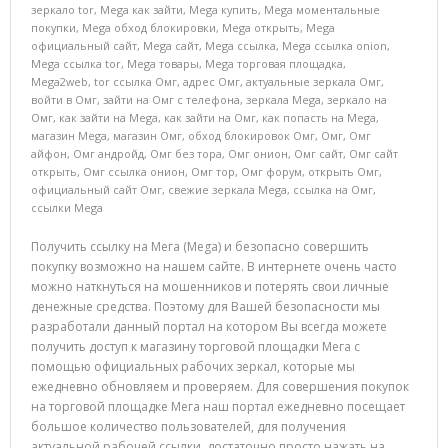
зеркало tor
,
Mega как зайти
,
Mega купить
,
Mega моментальные
покупки
,
Mega обход блокировки
,
Mega открыть
,
Mega
официальный сайт
,
Mega сайт
,
Mega ссылка
,
Mega ссылка onion
,
Mega ссылка tor
,
Mega товары
,
Mega торговая площадка
,
Mega2web
,
tor ссылка Омг
,
адрес Омг
,
актуальные зеркала Омг
,
войти в Омг
,
зайти на Омг с телефона
,
зеркала Mega
,
зеркало на
Омг
,
как зайти на Mega
,
как зайти на Омг
,
как попасть на Mega
,
магазин Mega
,
магазин Омг
,
обход блокировок Омг
,
Омг
,
Омг
айфон
,
Омг андройд
,
Омг без тора
,
Омг онион
,
Омг сайт
,
Омг сайт
открыть
,
Омг ссылка онион
,
Омг тор
,
Омг форум
,
открыть Омг
,
официальный сайт Омг
,
свежие зеркала Mega
,
ссылка на Омг
,
ссылки Mega
Получить ссылку на Мега (Mega) и безопасно совершить
покупку возможно на нашем сайте. В интернете очень часто
можно наткнуться на мошенников и потерять свои личные
денежные средства. Поэтому для Вашей безопасности мы
разработали данный портал на котором Вы всегда можете
получить доступ к магазину торговой площадки Мега с
помощью официальных рабочих зеркал, которые мы
ежедневно обновляем и проверяем. Для совершения покупок
на торговой площадке Мега наш портал ежедневно посещает
большое количество пользователей, для получения
актуальной рабочей ссылки, достаточно просто нажать на