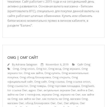
тематики. Сайт работает с 2015 года и на сегодняшний день
активно развивается. Основная валюта магазина – биткоин
(криптовалюта BTC), специально для покупки данной валюты на
сайте работают штатные обменники. Купить или обменять
битки можно моментально прямо в личном кабинете, в
разделе “Баланс”.
OMG | ОМГ САЙТ
By
Adriana Salagean
November 6, 2019
Сайт Omg
Omg
,
Omg onion
,
Omg tor
,
Omg вход
,
Omg зеркало
,
Omg
зеркало tor
,
Omg как зайти
,
Omg купить
,
Omg моментальные
покупки
,
Omg обход блокировки
,
Omg открыть
,
Omg
официальный сайт
,
Omg сайт
,
Omg ссылка
,
Omg ссылка onion
,
Omg ссылка tor
,
Omg товары
,
Omg торговая площадка
,
Omg2web
,
tor ссылка Омг
,
адрес Омг
,
актуальные зеркала Омг
,
войти в Омг
,
зайти на Омг с телефона
,
зеркала Omg
,
зеркало на Омг
,
как зайти
на Omg
,
как зайти на Омг
,
как попасть на Omg
,
магазин Omg
,
магазин Омг
,
обход блокировок Омг
,
Омг
,
Омг айфон
,
Омг