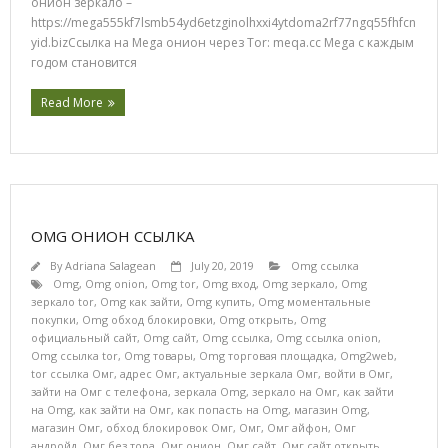
онион зеркало –
https://mega555kf7lsmb54yd6etzginolhxxi4ytdoma2rf77ngq55fhfcn
yid.bizСсылка на Mega онион через Tor: meqa.cc Mega с каждым
годом становится
Read More
OMG ОНИОН ССЫЛКА
By
Adriana Salagean
July 20, 2019
Omg ссылка
Omg
,
Omg onion
,
Omg tor
,
Omg вход
,
Omg зеркало
,
Omg
зеркало tor
,
Omg как зайти
,
Omg купить
,
Omg моментальные
покупки
,
Omg обход блокировки
,
Omg открыть
,
Omg
официальный сайт
,
Omg сайт
,
Omg ссылка
,
Omg ссылка onion
,
Omg ссылка tor
,
Omg товары
,
Omg торговая площадка
,
Omg2web
,
tor ссылка Омг
,
адрес Омг
,
актуальные зеркала Омг
,
войти в Омг
,
зайти на Омг с телефона
,
зеркала Omg
,
зеркало на Омг
,
как зайти
на Omg
,
как зайти на Омг
,
как попасть на Omg
,
магазин Omg
,
магазин Омг
,
обход блокировок Омг
,
Омг
,
Омг айфон
,
Омг
андройд
,
Омг без тора
,
Омг онион
,
Омг сайт
,
Омг сайт открыть
,