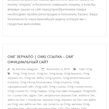
кнопку “открыть” и безопасно совершить покупку, а если Вы
впервые зашли на сайт перед приобретением товара
необходимо пройти регистрацию и пополнить баланс. Ваша
безопасность наша важнейшая задача, которую мы с
гордостью выполняем.
ОМГ ЗЕРКАЛО | OMG ССЫЛКА – ОМГ
ОФИЦИАЛЬНЫЙ САЙТ
By
Adriana Salagean
November 6, 2019
Сайт Omg
Omg
,
Omg onion
,
Omg tor
,
Omg вход
,
Omg зеркало
,
Omg
зеркало tor
,
Omg как зайти
,
Omg купить
,
Omg моментальные
покупки
,
Omg обход блокировки
,
Omg открыть
,
Omg
официальный сайт
,
Omg сайт
,
Omg ссылка
,
Omg ссылка onion
,
Omg ссылка tor
,
Omg товары
,
Omg торговая площадка
,
Omg2web
,
tor ссылка Омг
,
адрес Омг
,
актуальные зеркала Омг
,
войти в Омг
,
зайти на Омг с телефона
,
зеркала Omg
,
зеркало на Омг
,
как зайти
на Omg
,
как зайти на Омг
,
как попасть на Omg
,
магазин Omg
,
магазин Омг
,
обход блокировок Омг
,
Омг
,
Омг айфон
,
Омг