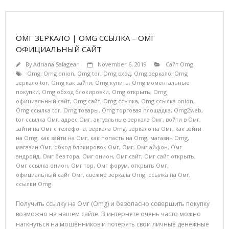
ОМГ ЗЕРКАЛО | OMG ССЫЛКА – ОМГ
ОФИЦИАЛЬНЫЙ САЙТ
By
Adriana Salagean
November 6, 2019
Сайт Omg
Omg
,
Omg onion
,
Omg tor
,
Omg вход
,
Omg зеркало
,
Omg
зеркало tor
,
Omg как зайти
,
Omg купить
,
Omg моментальные
покупки
,
Omg обход блокировки
,
Omg открыть
,
Omg
официальный сайт
,
Omg сайт
,
Omg ссылка
,
Omg ссылка onion
,
Omg ссылка tor
,
Omg товары
,
Omg торговая площадка
,
Omg2web
,
tor ссылка Омг
,
адрес Омг
,
актуальные зеркала Омг
,
войти в Омг
,
зайти на Омг с телефона
,
зеркала Omg
,
зеркало на Омг
,
как зайти
на Omg
,
как зайти на Омг
,
как попасть на Omg
,
магазин Omg
,
магазин Омг
,
обход блокировок Омг
,
Омг
,
Омг айфон
,
Омг
андройд
,
Омг без тора
,
Омг онион
,
Омг сайт
,
Омг сайт открыть
,
Омг ссылка онион
,
Омг тор
,
Омг форум
,
открыть Омг
,
официальный сайт Омг
,
свежие зеркала Omg
,
ссылка на Омг
,
ссылки Omg
Получить ссылку на Омг (Omg) и безопасно совершить покупку
возможно на нашем сайте. В интернете очень часто можно
наткнуться на мошенников и потерять свои личные денежные