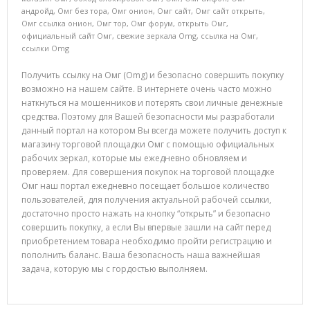
андройд
,
Омг без тора
,
Омг онион
,
Омг сайт
,
Омг сайт открыть
,
Омг ссылка онион
,
Омг тор
,
Омг форум
,
открыть Омг
,
официальный сайт Омг
,
свежие зеркала Omg
,
ссылка на Омг
,
ссылки Omg
Получить ссылку на Омг (Omg) и безопасно совершить покупку
возможно на нашем сайте. В интернете очень часто можно
наткнуться на мошенников и потерять свои личные денежные
средства. Поэтому для Вашей безопасности мы разработали
данный портал на котором Вы всегда можете получить доступ к
магазину торговой площадки Омг с помощью официальных
рабочих зеркал, которые мы ежедневно обновляем и
проверяем. Для совершения покупок на торговой площадке
Омг наш портал ежедневно посещает большое количество
пользователей, для получения актуальной рабочей ссылки,
достаточно просто нажать на кнопку “открыть” и безопасно
совершить покупку, а если Вы впервые зашли на сайт перед
приобретением товара необходимо пройти регистрацию и
пополнить баланс. Ваша безопасность наша важнейшая
задача, которую мы с гордостью выполняем.