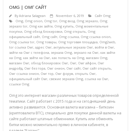
OMG | ОМГ САЙТ
By
Adriana Salagean
November 6, 2019
Сайт Omg
Omg
,
Omg onion
,
Omg tor
,
Omg вход
,
Omg зеркало
,
Omg
зеркало tor
,
Omg как зайти
,
Omg купить
,
Omg моментальные
покупки
,
Omg обход блокировки
,
Omg открыть
,
Omg
официальный сайт
,
Omg сайт
,
Omg ссылка
,
Omg ссылка onion
,
Omg ссылка tor
,
Omg товары
,
Omg торговая площадка
,
Omg2web
,
tor ссылка Омг
,
адрес Омг
,
актуальные зеркала Омг
,
войти в Омг
,
зайти на Омг с телефона
,
зеркала Omg
,
зеркало на Омг
,
как зайти
на Omg
,
как зайти на Омг
,
как попасть на Omg
,
магазин Omg
,
магазин Омг
,
обход блокировок Омг
,
Омг
,
Омг айфон
,
Омг
андройд
,
Омг без тора
,
Омг онион
,
Омг сайт
,
Омг сайт открыть
,
Омг ссылка онион
,
Омг тор
,
Омг форум
,
открыть Омг
,
официальный сайт Омг
,
свежие зеркала Omg
,
ссылка на Омг
,
ссылки Omg
Omg это интернет магазин различных товаров определенной
тематики. Сайт работает с 2015 года и на сегодняшний день
активно развивается. Основная валюта магазина – биткоин
(криптовалюта BTC), специально для покупки данной валюты на
сайте работают штатные обменники. Купить или обменять
битки можно моментально прямо в личном кабинете, в
разделе “Баланс”.