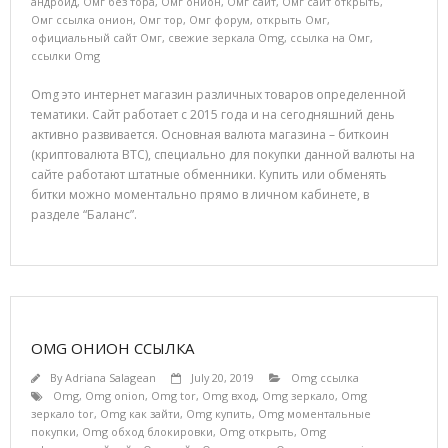
андройд
,
Омг без тора
,
Омг онион
,
Омг сайт
,
Омг сайт открыть
,
Омг ссылка онион
,
Омг тор
,
Омг форум
,
открыть Омг
,
официальный сайт Омг
,
свежие зеркала Omg
,
ссылка на Омг
,
ссылки Omg
Omg это интернет магазин различных товаров определенной
тематики. Сайт работает с 2015 года и на сегодняшний день
активно развивается. Основная валюта магазина – биткоин
(криптовалюта BTC), специально для покупки данной валюты на
сайте работают штатные обменники. Купить или обменять
битки можно моментально прямо в личном кабинете, в
разделе “Баланс”.
OMG ОНИОН ССЫЛКА
By
Adriana Salagean
July 20, 2019
Omg ссылка
Omg
,
Omg onion
,
Omg tor
,
Omg вход
,
Omg зеркало
,
Omg
зеркало tor
,
Omg как зайти
,
Omg купить
,
Omg моментальные
покупки
,
Omg обход блокировки
,
Omg открыть
,
Omg