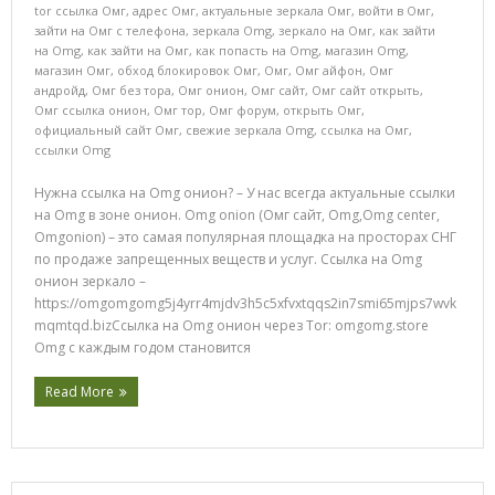
tor ссылка Омг
,
адрес Омг
,
актуальные зеркала Омг
,
войти в Омг
,
зайти на Омг с телефона
,
зеркала Omg
,
зеркало на Омг
,
как зайти
на Omg
,
как зайти на Омг
,
как попасть на Omg
,
магазин Omg
,
магазин Омг
,
обход блокировок Омг
,
Омг
,
Омг айфон
,
Омг
андройд
,
Омг без тора
,
Омг онион
,
Омг сайт
,
Омг сайт открыть
,
Омг ссылка онион
,
Омг тор
,
Омг форум
,
открыть Омг
,
официальный сайт Омг
,
свежие зеркала Omg
,
ссылка на Омг
,
ссылки Omg
Нужна ссылка на Omg онион? – У нас всегда актуальные ссылки
на Omg в зоне онион. Omg onion (Омг сайт, Omg,Omg center,
Omgonion) – это самая популярная площадка на просторах СНГ
по продаже запрещенных веществ и услуг. Ссылка на Omg
онион зеркало –
https://omgomgomg5j4yrr4mjdv3h5c5xfvxtqqs2in7smi65mjps7wvk
mqmtqd.bizСсылка на Omg онион через Tor: omgomg.store
Omg с каждым годом становится
Read More