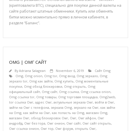
(криптовалюта BTC), специально для покупки данной валюты на
сайте работают штатные обменники. Купить или обменять
битки можно моментально прямо в личном кабинете, в
разделе “Баланс”.
OMG | ОМГ САЙТ
By
Adriana Salagean
November 6, 2019
Сайт Omg
Omg
,
Omg onion
,
Omg tor
,
Omg вход
,
Omg зеркало
,
Omg
зеркало tor
,
Omg как зайти
,
Omg купить
,
Omg моментальные
покупки
,
Omg обход блокировки
,
Omg открыть
,
Omg
официальный сайт
,
Omg сайт
,
Omg ссылка
,
Omg ссылка onion
,
Omg ссылка tor
,
Omg товары
,
Omg торговая площадка
,
Omg2web
,
tor ссылка Омг
,
адрес Омг
,
актуальные зеркала Омг
,
войти в Омг
,
зайти на Омг с телефона
,
зеркала Omg
,
зеркало на Омг
,
как зайти
на Omg
,
как зайти на Омг
,
как попасть на Omg
,
магазин Omg
,
магазин Омг
,
обход блокировок Омг
,
Омг
,
Омг айфон
,
Омг
андройд
,
Омг без тора
,
Омг онион
,
Омг сайт
,
Омг сайт открыть
,
Омг ссылка онион
,
Омг тор
,
Омг форум
,
открыть Омг
,