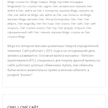
Mega ссылка tor
,
Mega товары
,
Mega торговая площадка
,
Mega2web
,
tor ссылка Омг
,
адрес Омг
,
актуальные зеркала Омг
,
войти в Омг
,
зайти на Омг с телефона
,
зеркала Mega
,
зеркало на
Омг
,
как зайти на Mega
,
как зайти на Омг
,
как попасть на Mega
,
магазин Mega
,
магазин Омг
,
обход блокировок Омг
,
Омг
,
Омг
айфон
,
Омг андройд
,
Омг без тора
,
Омг онион
,
Омг сайт
,
Омг сайт
открыть
,
Омг ссылка онион
,
Омг тор
,
Омг форум
,
открыть Омг
,
официальный сайт Омг
,
свежие зеркала Mega
,
ссылка на Омг
,
ссылки Mega
Mega это интернет магазин различных товаров определенной
тематики. Сайт работает с 2015 года и на сегодняшний день
активно развивается. Основная валюта магазина – биткоин
(криптовалюта BTC), специально для покупки данной валюты на
сайте работают штатные обменники. Купить или обменять
битки можно моментально прямо в личном кабинете, в
разделе “Баланс”.
OMG | ОМГ САЙТ