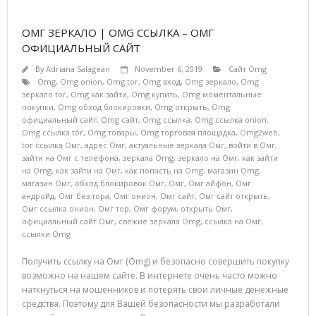
ОМГ ЗЕРКАЛО | OMG ССЫЛКА – ОМГ
ОФИЦИАЛЬНЫЙ САЙТ
By
Adriana Salagean
November 6, 2019
Сайт Omg
Omg
,
Omg onion
,
Omg tor
,
Omg вход
,
Omg зеркало
,
Omg
зеркало tor
,
Omg как зайти
,
Omg купить
,
Omg моментальные
покупки
,
Omg обход блокировки
,
Omg открыть
,
Omg
официальный сайт
,
Omg сайт
,
Omg ссылка
,
Omg ссылка onion
,
Omg ссылка tor
,
Omg товары
,
Omg торговая площадка
,
Omg2web
,
tor ссылка Омг
,
адрес Омг
,
актуальные зеркала Омг
,
войти в Омг
,
зайти на Омг с телефона
,
зеркала Omg
,
зеркало на Омг
,
как зайти
на Omg
,
как зайти на Омг
,
как попасть на Omg
,
магазин Omg
,
магазин Омг
,
обход блокировок Омг
,
Омг
,
Омг айфон
,
Омг
андройд
,
Омг без тора
,
Омг онион
,
Омг сайт
,
Омг сайт открыть
,
Омг ссылка онион
,
Омг тор
,
Омг форум
,
открыть Омг
,
официальный сайт Омг
,
свежие зеркала Omg
,
ссылка на Омг
,
ссылки Omg
Получить ссылку на Омг (Omg) и безопасно совершить покупку
возможно на нашем сайте. В интернете очень часто можно
наткнуться на мошенников и потерять свои личные денежные
средства. Поэтому для Вашей безопасности мы разработали