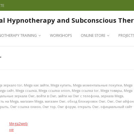
TE
al Hypnotherapy and Subconscious Ther
NOTHERAPY TRAINING
WORKSHOPS
ONLINE STORE
PROJECT
Т
a зеркало tor
,
Mega как зайти
,
Mega купить
,
Mega моментальные покупки
,
Mega
ega сайт
,
Mega ссылка
,
Mega ссылка onion
,
Mega ссылка tor
,
Mega товары
,
Mega
уальные зеркала Омг
,
войти в Омг
,
зайти на Омг с телефона
,
зеркала Mega
,
сть на Mega
,
магазин Mega
,
магазин Омг
,
обход блокировок Омг
,
Омг
,
Омг айфон
крыть
,
Омг ссылка онион
,
Омг тор
,
Омг форум
,
открыть Омг
,
официальный сайт
Mega2web
не