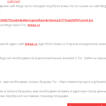
работает
время сайт Mega часто попадает под DDoS атаки. Но по ссылке на сайт Me
:
a555kf7lsmb54yd6etzginolhxxi4ytdoma2rf77ngq55fhfcnyid.biz
на Mega через Tor:
meqa.cc
новной адрес сайт
meqa.cc
идут DDoS атаки со стороны конкурентов, клие
 Mega нет необходимости в дополнительных знаниях о Tor. Зайти на зерка
n , вам необходимо сказать браузер Tor – https://www.torproject.org/downl
ки и запуска браузера, вам необходимо вставить в адресную строку данн
и вас перебросит на главную страницу площадки.