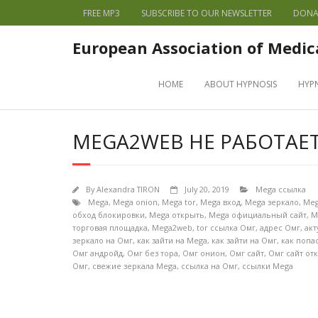
FREE MP3
SUBSCRIBE TO OUR NEWSLETTER
DONA
European Association of Medic
HOME
ABOUT HYPNOSIS
HYP
MEGA2WEB НЕ РАБОТАЕ
By
Alexandra TIRON
July 20, 2019
Mega ссылка
Mega
,
Mega onion
,
Mega tor
,
Mega вход
,
Mega зеркало
,
Meg
обход блокировки
,
Mega открыть
,
Mega официальный сайт
,
M
торговая площадка
,
Mega2web
,
tor ссылка Омг
,
адрес Омг
,
акт
зеркало на Омг
,
как зайти на Mega
,
как зайти на Омг
,
как попа
Омг андройд
,
Омг без тора
,
Омг онион
,
Омг сайт
,
Омг сайт от
Омг
,
свежие зеркала Mega
,
ссылка на Омг
,
ссылки Mega