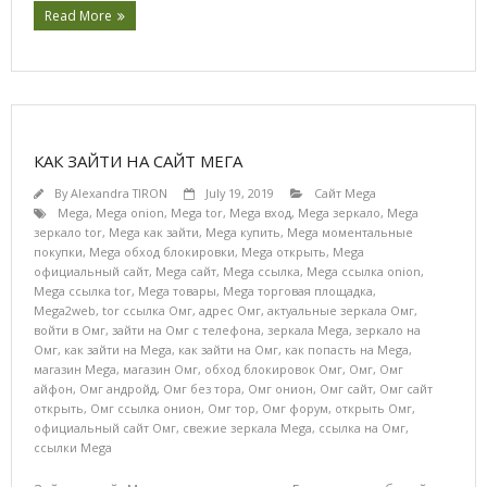
Read More
КАК ЗАЙТИ НА САЙТ МЕГА
By
Alexandra TIRON
July 19, 2019
Сайт Mega
Mega
,
Mega onion
,
Mega tor
,
Mega вход
,
Mega зеркало
,
Mega
зеркало tor
,
Mega как зайти
,
Mega купить
,
Mega моментальные
покупки
,
Mega обход блокировки
,
Mega открыть
,
Mega
официальный сайт
,
Mega сайт
,
Mega ссылка
,
Mega ссылка onion
,
Mega ссылка tor
,
Mega товары
,
Mega торговая площадка
,
Mega2web
,
tor ссылка Омг
,
адрес Омг
,
актуальные зеркала Омг
,
войти в Омг
,
зайти на Омг с телефона
,
зеркала Mega
,
зеркало на
Омг
,
как зайти на Mega
,
как зайти на Омг
,
как попасть на Mega
,
магазин Mega
,
магазин Омг
,
обход блокировок Омг
,
Омг
,
Омг
айфон
,
Омг андройд
,
Омг без тора
,
Омг онион
,
Омг сайт
,
Омг сайт
открыть
,
Омг ссылка онион
,
Омг тор
,
Омг форум
,
открыть Омг
,
официальный сайт Омг
,
свежие зеркала Mega
,
ссылка на Омг
,
ссылки Mega