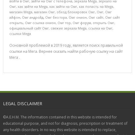
войти в Омг
,
зайти на Омг с телефона
,
зеркала Mega
,
зеркало на
Омг
,
как зайти на Mega
,
как зайти на Омг
,
как попасть на Mega
,
магазин Mega
,
магазин Омг
,
обход блокировок Омг
,
Омг
,
Омг
айфон
,
Омг андройд
,
Омг без тора
,
Омг онион
,
Омг сайт
,
Омг сайт
открыть
,
Омг ссылка онион
,
Омг тор
,
Омг форум
,
открыть Омг
,
официальный сайт Омг
,
свежие зеркала Mega
,
ссылка на Омг
,
ссылки Mega
Основной проблемой в 2019 году, является поиск правильной
ссылки на Мега. Вернее сказать найти рабочую ссылку на сайт
Мега .
LEGAL DISCLAIMER
©A.E.H.M. The information contained in this website is intended for
educational purpose, and not for diagnosis, prescription or treatment of
any health disorders. In no way this website is intended to replace,