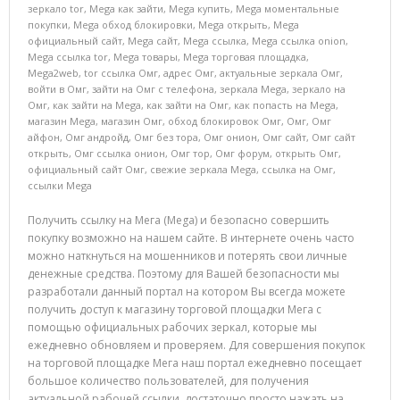
зеркало tor
,
Mega как зайти
,
Mega купить
,
Mega моментальные
покупки
,
Mega обход блокировки
,
Mega открыть
,
Mega
официальный сайт
,
Mega сайт
,
Mega ссылка
,
Mega ссылка onion
,
Mega ссылка tor
,
Mega товары
,
Mega торговая площадка
,
Mega2web
,
tor ссылка Омг
,
адрес Омг
,
актуальные зеркала Омг
,
войти в Омг
,
зайти на Омг с телефона
,
зеркала Mega
,
зеркало на
Омг
,
как зайти на Mega
,
как зайти на Омг
,
как попасть на Mega
,
магазин Mega
,
магазин Омг
,
обход блокировок Омг
,
Омг
,
Омг
айфон
,
Омг андройд
,
Омг без тора
,
Омг онион
,
Омг сайт
,
Омг сайт
открыть
,
Омг ссылка онион
,
Омг тор
,
Омг форум
,
открыть Омг
,
официальный сайт Омг
,
свежие зеркала Mega
,
ссылка на Омг
,
ссылки Mega
Получить ссылку на Мега (Mega) и безопасно совершить
покупку возможно на нашем сайте. В интернете очень часто
можно наткнуться на мошенников и потерять свои личные
денежные средства. Поэтому для Вашей безопасности мы
разработали данный портал на котором Вы всегда можете
получить доступ к магазину торговой площадки Мега с
помощью официальных рабочих зеркал, которые мы
ежедневно обновляем и проверяем. Для совершения покупок
на торговой площадке Мега наш портал ежедневно посещает
большое количество пользователей, для получения
актуальной рабочей ссылки, достаточно просто нажать на