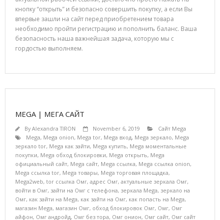
кнопку “открыть” и безопасно совершить покупку, а если Вы
впервые зашли на сайт перед приобретением товара
необходимо пройти регистрацию и пополнить баланс. Ваша
безопасность наша важнейшая задача, которую мы с
гордостью выполняем.
MEGA | МЕГА САЙТ
By
Alexandra TIRON
November 6, 2019
Сайт Mega
Mega
,
Mega onion
,
Mega tor
,
Mega вход
,
Mega зеркало
,
Mega
зеркало tor
,
Mega как зайти
,
Mega купить
,
Mega моментальные
покупки
,
Mega обход блокировки
,
Mega открыть
,
Mega
официальный сайт
,
Mega сайт
,
Mega ссылка
,
Mega ссылка onion
,
Mega ссылка tor
,
Mega товары
,
Mega торговая площадка
,
Mega2web
,
tor ссылка Омг
,
адрес Омг
,
актуальные зеркала Омг
,
войти в Омг
,
зайти на Омг с телефона
,
зеркала Mega
,
зеркало на
Омг
,
как зайти на Mega
,
как зайти на Омг
,
как попасть на Mega
,
магазин Mega
,
магазин Омг
,
обход блокировок Омг
,
Омг
,
Омг
айфон
,
Омг андройд
,
Омг без тора
,
Омг онион
,
Омг сайт
,
Омг сайт