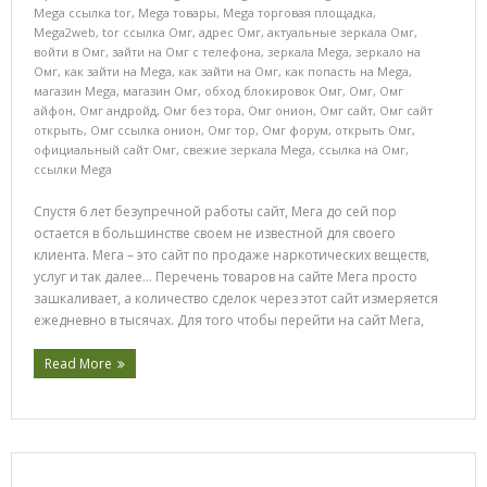
Mega ссылка tor
,
Mega товары
,
Mega торговая площадка
,
Mega2web
,
tor ссылка Омг
,
адрес Омг
,
актуальные зеркала Омг
,
войти в Омг
,
зайти на Омг с телефона
,
зеркала Mega
,
зеркало на
Омг
,
как зайти на Mega
,
как зайти на Омг
,
как попасть на Mega
,
магазин Mega
,
магазин Омг
,
обход блокировок Омг
,
Омг
,
Омг
айфон
,
Омг андройд
,
Омг без тора
,
Омг онион
,
Омг сайт
,
Омг сайт
открыть
,
Омг ссылка онион
,
Омг тор
,
Омг форум
,
открыть Омг
,
официальный сайт Омг
,
свежие зеркала Mega
,
ссылка на Омг
,
ссылки Mega
Спустя 6 лет безупречной работы сайт, Мега до сей пор
остается в большинстве своем не известной для своего
клиента. Мега – это сайт по продаже наркотических веществ,
услуг и так далее… Перечень товаров на сайте Мега просто
зашкаливает, а количество сделок через этот сайт измеряется
ежедневно в тысячах. Для того чтобы перейти на сайт Мега,
Read More