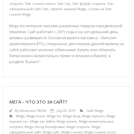
открыть
,
Омг ссылка онион
,
Омг тор
,
Омг форум
,
открыть Омг
,
официальный сайт Омг
,
свежие зеркала Mega
,
ссылка на Омг
,
ссылки Mega
Mega это интернет магазин различных товаров определенной
тематики. Сайт работает с 2015 года и на сегодняшний день
активно развивается. Основная валюта магазина – биткоин
(криптовалюта BTC), специально для покупки данной валюты на
сайте работают штатные обменники. Купить или обменять
битки можно моментально прямо в личном кабинете, в
разделе “Баланс”.
МЕГА – ЧТО ЭТО ЗА САЙТ?
By
Alexandra TIRON
July 20, 2019
Сайт Mega
Mega
,
Mega onion
,
Mega tor
,
Mega вход
,
Mega зеркало
,
Mega
зеркало tor
,
Mega как зайти
,
Mega купить
,
Mega моментальные
покупки
,
Mega обход блокировки
,
Mega открыть
,
Mega
официальный сайт
,
Mega сайт
,
Mega ссылка
,
Mega ссылка onion
,