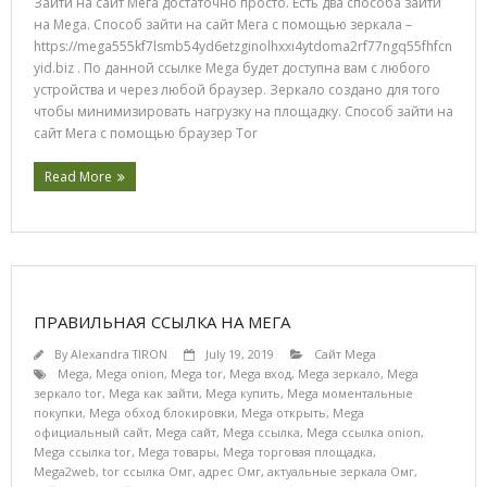
Зайти на сайт Мега достаточно просто. Есть два способа зайти
на Mega. Способ зайти на сайт Мега с помощью зеркала –
https://mega555kf7lsmb54yd6etzginolhxxi4ytdoma2rf77ngq55fhfcn
yid.biz . По данной ссылке Mega будет доступна вам с любого
устройства и через любой браузер. Зеркало создано для того
чтобы минимизировать нагрузку на площадку. Способ зайти на
сайт Мега с помощью браузер Tor
Read More
ПРАВИЛЬНАЯ ССЫЛКА НА МЕГА
By
Alexandra TIRON
July 19, 2019
Сайт Mega
Mega
,
Mega onion
,
Mega tor
,
Mega вход
,
Mega зеркало
,
Mega
зеркало tor
,
Mega как зайти
,
Mega купить
,
Mega моментальные
покупки
,
Mega обход блокировки
,
Mega открыть
,
Mega
официальный сайт
,
Mega сайт
,
Mega ссылка
,
Mega ссылка onion
,
Mega ссылка tor
,
Mega товары
,
Mega торговая площадка
,
Mega2web
,
tor ссылка Омг
,
адрес Омг
,
актуальные зеркала Омг
,