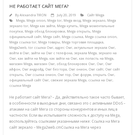
НЕ РАБОТАЕТ САЙТ МЕГА?
By
Alexandra TIRON
July 20, 2019
Сайт Mega
Mega
,
Mega onion
,
Mega tor
,
Mega вход
,
Mega зеркало
,
Mega
зеркало tor
,
Mega как зайти
,
Mega купить
,
Mega моментальные
покупки
,
Mega обход блокировки
,
Mega открыть
,
Mega
официальный сайт
,
Mega сайт
,
Mega ссылка
,
Mega ссылка onion
,
Mega ссылка tor
,
Mega товары
,
Mega торговая площадка
,
Mega2web
,
tor ссылка Омг
,
адрес Омг
,
актуальные зеркала Омг
,
войти в Омг
,
зайти на Омг с телефона
,
зеркала Mega
,
зеркало на
Омг
,
как зайти на Mega
,
как зайти на Омг
,
как попасть на Mega
,
магазин Mega
,
магазин Омг
,
обход блокировок Омг
,
Омг
,
Омг
айфон
,
Омг андройд
,
Омг без тора
,
Омг онион
,
Омг сайт
,
Омг сайт
открыть
,
Омг ссылка онион
,
Омг тор
,
Омг форум
,
открыть Омг
,
официальный сайт Омг
,
свежие зеркала Mega
,
ссылка на Омг
,
ссылки Mega
Не работает сайт Мега? – Да, действительно такое часто бывает,
в особенности в выходные дни, связано это с активными DDoS –
атаками на сайт Мега со стороны конкурентов и иных лиц в
частности. Если вы испытываете сложность к доступу на Mega,
воспользуйтесь ссылками указанными ниже: Ссылка на Мега
сайт зеркало – Mega2web.cmСсылка на Мега через