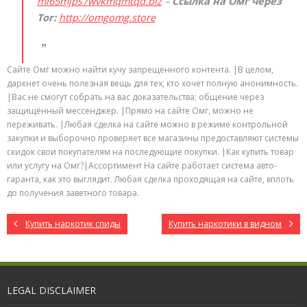
mi65mjps7wvkmqmtqd.biz
–
Ссылка на Омг через
Tor:
http://omgomg.store
Сайте Омг можно найти кучу запрещенного контента. |В целом,
даркнет очень полезная вещь для тех, кто хочет полную анонимность.
|Вас не смогут собрать на вас доказательства; общение через
защищённый мессенджер. |Прямо на сайте Омг, можно не
переживать. |Любая сделка на сайте можно в режиме контрольной
закупки и выборочно проверяет все магазины предоставляют системы
скидок свои покупателям на последующие покупки. |Как купить товар
или услугу на Омг?|Ассортимент На сайте работает система авто-
гаранта, как это выглядит. Любая сделка проходящая на сайте, вплоть
до получения заветного товара.
Купить наркотик спиды
Купить наркотики в видном
LEGAL DISCLAIMER