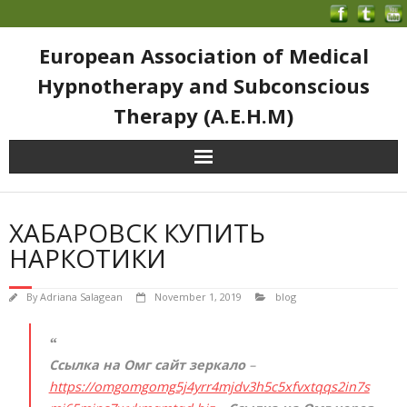
European Association of Medical
Hypnotherapy and Subconscious
Therapy (A.E.H.M)
ХАБАРОВСК КУПИТЬ
НАРКОТИКИ
By
Adriana Salagean
November 1, 2019
blog
Ссылка на Омг сайт зеркало
–
https://omgomgomg5j4yrr4mjdv3h5c5xfvxtqqs2in7s