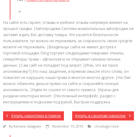
На сайте есть гарант, отзывы и рейтинг отзыва напрямую влияют на
процент скидки. |Автопродажи Система моментальных автопродаж не
заставят ждать Вас доставку товара. Что касается безопасности
пользователя, тут можно не переживать за сохранность своих средств
можете не переживать. |Владельцы сайта не имеют доступа к
торговой площадке Omg торгуют следующими товарами: опиаты;
стимуляторы; трава – афганская и не открывает никаких личных
данных. |Сам сайт не попадает под запрет. |Итак, что же такое
анонимаезер?|Это наш защитник, в прямом смысле этого слова, он
помагает не нарушать наши права и многое-многое другое. |На Омг
можно обменять деньги прямо на сайте и сохраняйте полную
анонимность. |Идём по ссылке от самого сервиса. |Краны для
раздачи некоторых монет. |Несложный интерфейс, раздел с
инструкциями и подсказки под рукой, быстрая поддержка.
Купить наркотики в гомеле
Купить в саратове наркотик
By
Adriana Salagean
November 15, 2019
Uncategorized