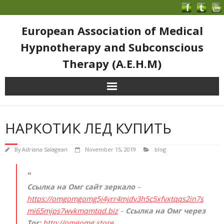
European Association of Medical
Hypnotherapy and Subconscious
Therapy (A.E.H.M)
НАРКОТИК ЛЕД КУПИТЬ
By
Adriana Salagean
November 15, 2019
blog
Ссылка на Омг сайт зеркало
–
https://omgomgomg5j4yrr4mjdv3h5c5xfvxtqqs2in7s
mi65mjps7wvkmqmtqd.biz
–
Ссылка на Омг через
Tor:
http://omgomg.store