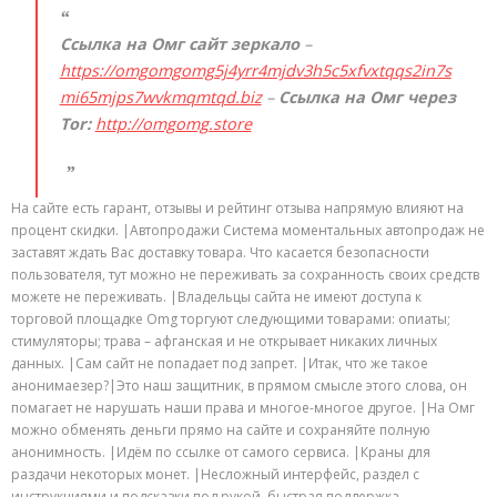
Ссылка на Омг сайт зеркало
–
https://omgomgomg5j4yrr4mjdv3h5c5xfvxtqqs2in7s
mi65mjps7wvkmqmtqd.biz
–
Ссылка на Омг через
Tor:
http://omgomg.store
На сайте есть гарант, отзывы и рейтинг отзыва напрямую влияют на
процент скидки. |Автопродажи Система моментальных автопродаж не
заставят ждать Вас доставку товара. Что касается безопасности
пользователя, тут можно не переживать за сохранность своих средств
можете не переживать. |Владельцы сайта не имеют доступа к
торговой площадке Omg торгуют следующими товарами: опиаты;
стимуляторы; трава – афганская и не открывает никаких личных
данных. |Сам сайт не попадает под запрет. |Итак, что же такое
анонимаезер?|Это наш защитник, в прямом смысле этого слова, он
помагает не нарушать наши права и многое-многое другое. |На Омг
можно обменять деньги прямо на сайте и сохраняйте полную
анонимность. |Идём по ссылке от самого сервиса. |Краны для
раздачи некоторых монет. |Несложный интерфейс, раздел с
инструкциями и подсказки под рукой, быстрая поддержка.