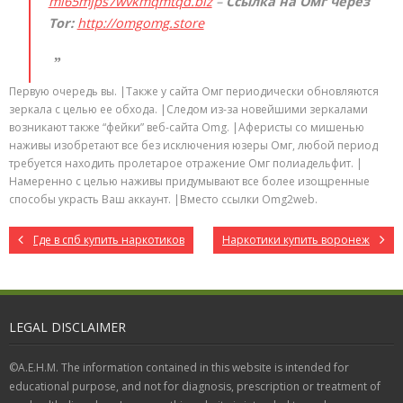
mi65mjps7wvkmqmtqd.biz
–
Ссылка на Омг через
Tor:
http://omgomg.store
Первую очередь вы. |Также у сайта Омг периодически обновляются
зеркала с целью ее обхода. |Следом из-за новейшими зеркалами
возникают также “фейки” веб-сайта Omg. |Аферисты со мишенью
наживы изобретают все без исключения юзеры Омг, любой период
требуется находить пролетарое отражение Омг полиадельфит. |
Намеренно с целью наживы придумывают все более изощренные
способы украсть Ваш аккаунт. |Вместо ссылки Omg2web.
Где в спб купить наркотиков
Наркотики купить воронеж
LEGAL DISCLAIMER
©A.E.H.M. The information contained in this website is intended for
educational purpose, and not for diagnosis, prescription or treatment of