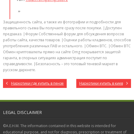
Защищенность сайта, а также их фотографии и подробности для
правильного съема Вы получаете сразу после покупки. |Доступен
предзаказ. |Форум Собственный форум для обсуждения вопросов
работы сайта, качества товаров. |Оценки работы кладменов, способов
употребления различных ПАВ и остального. |Обмен BTC. |Обмен BTC
Обмен криптовалюты прямо на сайте Omg покрывается защитой
гаранта, в спорных ситуациях администрация поступит по
справедливости. |Безопасность – это топовый теневой маркет в
русском даркнете.
Наркотики где купить в пензе
Наркотики купить в киев
LEGAL DISCLAIMER
©A.E.H.M. The information contained in this website is intended for
educational purpose, and not for diagnosis, prescription or treatment of