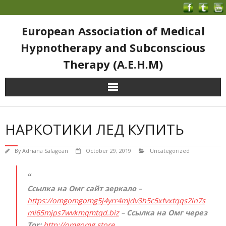
European Association of Medical
Hypnotherapy and Subconscious
Therapy (A.E.H.M)
НАРКОТИКИ ЛЕД КУПИТЬ
By
Adriana Salagean
October 29, 2019
Uncategorized
Ссылка на Омг сайт зеркало
–
https://omgomgomg5j4yrr4mjdv3h5c5xfvxtqqs2in7s
mi65mjps7wvkmqmtqd.biz
–
Ссылка на Омг через
Tor:
http://omgomg.store