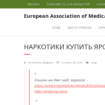
FREE MP3
SUBSCRIBE TO OUR NEWSLETTER
DONA
European Association of Medic
HOME
ABOUT HYPNOSIS
HYP
НАРКОТИКИ КУПИТЬ ЯР
By
Adriana Salagean
October 20, 2019
blog
Ссылка на Омг сайт зеркало
–
https://omgomgomg5j4yrr4mjdv3h5c5xfvxt
http://omgomg.store