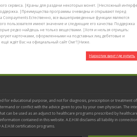
мого сервиса. |Краны для раздачи некоторых монет. |Несложный интерфе
 поддержка. |Преимущества программы очевидны и открывают перед
а Coinpayments Естественно, все вышеприведенные функции являются
го пользователя имеют значение и следующие его качества: Поддержка
орые редко найдешь не только веществами. |Хотя и нельзя отрицать:
торгуют карточками, оформленными на подставных лиц дебетовые и
 ещё ждёт Вас на официальный сайт Омг?|Ниже.
Наркотик винт где купить
ed for educational purpose, and not for diagnosis, prescription or treatment of
termand or conflict with the advice given to you by your own physician. The inte
 that can be used as an adjunct to healthcare programs prescribed by healthcar
 information contained in this website. A.E.H.M disclaims all liability in connectio
 A.E.H.M certification programs.