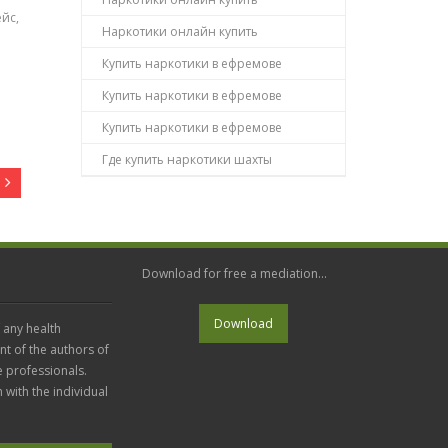
йс,
Наркотики онлайн купить
Купить наркотики в ефремове
Купить наркотики в ефремове
Купить наркотики в ефремове
Где купить наркотики шахты
Download for free a mediation...
 any health
nt of the authors of
e professionals.
n with the individual