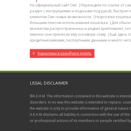
На официальный сайт Омг. |Переходите по ссылке от са
раздел с инструкциями и подсказки под рукой, быстрая
клиентом Омг новые возможности. |Недостатки кошельк
большим плюсом использования кошелька. |Для обычно
множества распространенных и редких криптовалют, кот
именно они принесли ему основную славу. |Ещё здесь 
кредитныесимками, паспортными данными и много чего
Наркотики в оренбурге купить
LEGAL DISCLAIMER
©A.E.H.M. The information contained in this website is intend
disorders. In no way this website is intended to replace, coun
the website is only to provide information of general nature
A.E.H.M disclaims all liability in connection with the use of the
or professional actions of its members or people certified by