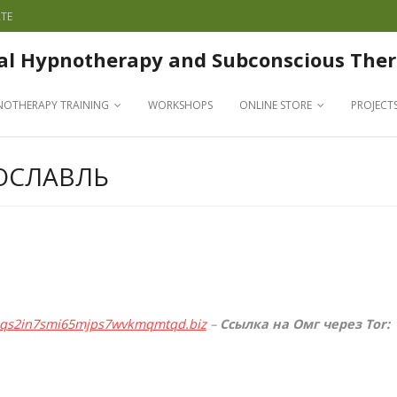
TE
al Hypnotherapy and Subconscious Ther
NOTHERAPY TRAINING
WORKSHOPS
ONLINE STORE
PROJECT
ОСЛАВЛЬ
qqs2in7smi65mjps7wvkmqmtqd.biz
–
Ссылка на Омг через Tor: