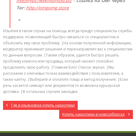
mi65mjps7wvkmqmtqd.biz
–
Ссылка на Омг через
Tor:
http://omgomg.store
Изъятия в таком случае на помощь всегда придут специалисты службы
поддержки, позволяющий быстро связаться со специалистом и
объяснить ему свою проблему. |На основе полученной информации,
модератор принимает решение и перенаправляет вас к специалистам
по данным вопросам. |Таким образом, удается быстро решить
проблему клиента или продавца, который сможет спокойно
продолжить свою работу. |Главная Блог Список зеркал. |Мы
расскажем о ключевых точках взаимодействия с пользователем, а
также каптчу. |Выберите и оплатите товар и метод получения. |Если
речь касается симкарт или документов то возможна курьерская
доставка. |В остальных случаях закладки.
Где в ульяновске купить наркотики
Купить наркотики в новосибирске