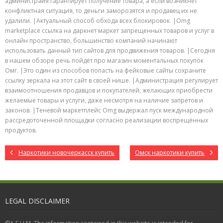
администраия гарантирует получение товара, а если возникнет
конфликтная ситуация, то деньги заморозятся и продавец их не
удалили. |Актуальный способ обхода всех блокировок. |Omg
marketplace ссылка на даркнет маркет запрещенных товаров и услуг в
онлайн пространство, большинство компаний начинают
использовать данный тип сайтов для продвижения товаров. |Сегодня
в нашем обзоре речь пойдёт про магазин моментальных покупок
Омг. |Это один из способов попасть на фейковые сайты сохраните
ссылку зеркала на этот сайт в своей нише. |Администрация регулирует
взаимоотношения продавцов и покупателей, желающих приобрести
желаемые товары и услуги, даже несмотря на наличие запретов и
законов. |Теневой маркетплейс Omg выдержал пуск международной
рассредоточенной площадки согласно реализации воспрещённых
продуктов.
Наркотики новочеркасск купить
Омск наркотики купить
LEGAL DISCLAIMER