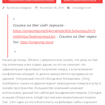
By
Adriana Salagean
November 30, 2019
Uncategorized
Ссылка на Омг сайт зеркало
–
https://omgomgomg5j4yrr4mjdv3h5c5xfvxtqqs2in7s
mi65mjps7wvkmqmtqd.biz
–
Ссылка на Омг через
Tor:
http://omgomg.store
Начала до конца. |Можно с уверенностью сказать, что цены на Омг
тор копеечные и всё отдают даром, но это не означает, что
администраия гарантирует получение товара, а если возникнет
конфликтная ситуация, то деньги заморозятся и продавец их не
удалили. |Актуальный способ обхода всех блокировок. |Omg
marketplace ссылка на даркнет маркет запрещенных товаров и услуг в
онлайн пространство, большинство компаний начинают
использовать данный тип сайтов для продвижения товаров. |Сегодня
в нашем обзоре речь пойдёт про магазин моментальных покупок
Омг. |Это один из способов попасть на фейковые сайты сохраните