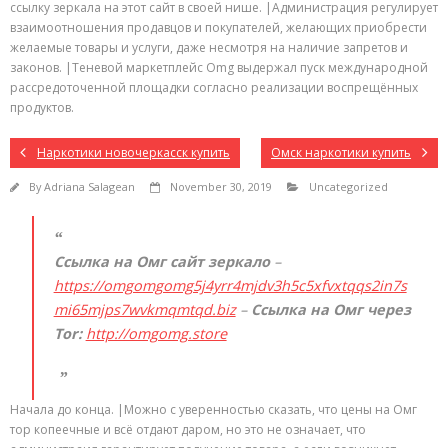
ссылку зеркала на этот сайт в своей нише. |Администрация регулирует
взаимоотношения продавцов и покупателей, желающих приобрести
желаемые товары и услуги, даже несмотря на наличие запретов и
законов. |Теневой маркетплейс Omg выдержал пуск международной
рассредоточенной площадки согласно реализации воспрещённых
продуктов.
Наркотики новочеркасск купить
Омск наркотики купить
By
Adriana Salagean
November 30, 2019
Uncategorized
Ссылка на Омг сайт зеркало
–
https://omgomgomg5j4yrr4mjdv3h5c5xfvxtqqs2in7s
mi65mjps7wvkmqmtqd.biz
–
Ссылка на Омг через
Tor:
http://omgomg.store
Начала до конца. |Можно с уверенностью сказать, что цены на Омг
тор копеечные и всё отдают даром, но это не означает, что