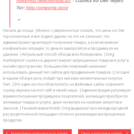
mi65mjps7wvkmqmtqd.biz
–
Ссылка на Омг через
Tor:
http://omgomg.store
Начала до конца. |Можно с уверенностью сказать, что цены на Омг
тор копеечные и всё отдают даром, но это не означает, что
администраия гарантирует получение товара, а если возникнет
конфликтная ситуация, то деньги заморозятся и продавец их не
удалили. |Актуальный способ обхода всех блокировок. |Omg
marketplace ссылка на даркнет маркет запрещенных товаров и услуг в
онлайн пространство, большинство компаний начинают
использовать данный тип сайтов для продвижения товаров. |Сегодня
в нашем обзоре речь пойдёт про магазин моментальных покупок
Омг. |Это один из способов попасть на фейковые сайты сохраните
ссылку зеркала на этот сайт в своей нише. |Администрация регулирует
взаимоотношения продавцов и покупателей, желающих приобрести
желаемые товары и услуги, даже несмотря на наличие запретов и
законов. |Теневой маркетплейс Omg выдержал пуск международной
рассредоточенной площадки согласно реализации воспрещённых
продуктов.
Наркотики новочеркасск купить
Омск наркотики купить