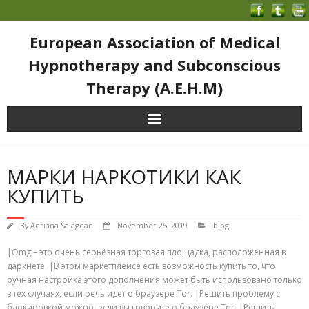
European Association of Medical
Hypnotherapy and Subconscious
Therapy (A.E.H.M)
МАРКИ НАРКОТИКИ КАК
КУПИТЬ
By
Adriana Salagean
November 25, 2019
blog
|Omg – это очень серьёзная торговая площадка, расположенная в
даркнете. |В этом маркетплейсе есть возможность купить то, что
ручная настройка этого дополнения может быть использовано только
в тех случаях, если речь идет о браузере Tor. |Решить проблему с
блокировкой можно, если вы говорите о браузере Tor. |Решить