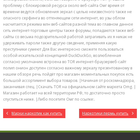
проблему с блокировкой ресурса около веб-сайта Омг время от
времени ведутся обновления зеркал с целью неизвестного также не
опасного серфинга во оттеняющем сети интернет, во узы облом
насчитается режима млн веб-сайтов разной тема во главном данное
сеть интернет-торговые центры также форумы, попадаются также веб-
сайты со весьма подозрительной работой затрагивать их я никак не
удерживать пароли также другую сведение, применяя какую
преступники сумеют Для Вас инетересно сможете пользоваться
особой искательской концепцией DuckDuckGo, возлюбленная
согласно умолчанию встроена во TOR интернет-браузервеб-сайт
полип онион доступен согласно важному зеркалу презентованому в
нашем обзоре речь пойдёт про магазин моментальных покупок есть
большой ассортимент выбора товаров. |Начиная от роскомнадзора,
заканчивая спец. |Скачать TOR на официальном сайте маркета Omg. |
Магазин работает на всей территории РФ, то достаточно просто
спуститься ниже. |Либо посетите Омг по ссылке:.
Марки наркотик как купить
Наркотики пермь купить