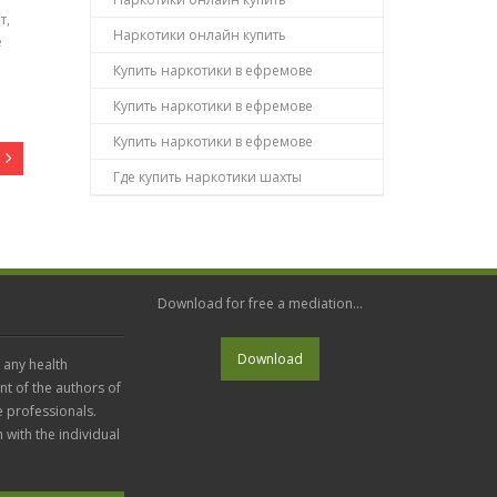
т,
Наркотики онлайн купить
е
Купить наркотики в ефремове
Купить наркотики в ефремове
Купить наркотики в ефремове
Где купить наркотики шахты
Download for free a mediation...
 any health
nt of the authors of
e professionals.
n with the individual