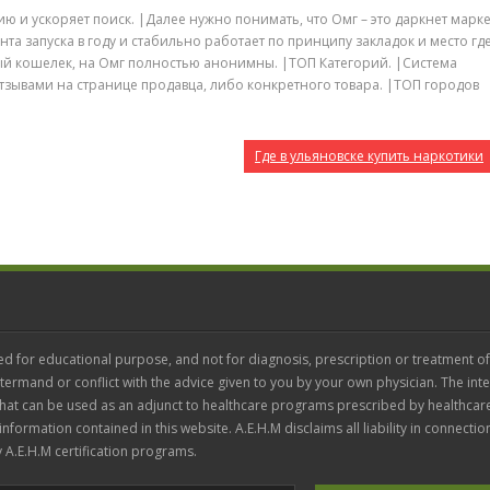
ю и ускоряет поиск. |Далее нужно понимать, что Омг – это даркнет марке
а запуска в году и стабильно работает по принципу закладок и место гд
ый кошелек, на Омг полностью анонимны. |ТОП Категорий. |Система
отзывами на странице продавца, либо конкретного товара. |ТОП городов
Где в ульяновске купить наркотики
ed for educational purpose, and not for diagnosis, prescription or treatment of
termand or conflict with the advice given to you by your own physician. The inte
 that can be used as an adjunct to healthcare programs prescribed by healthcar
 information contained in this website. A.E.H.M disclaims all liability in connectio
 A.E.H.M certification programs.