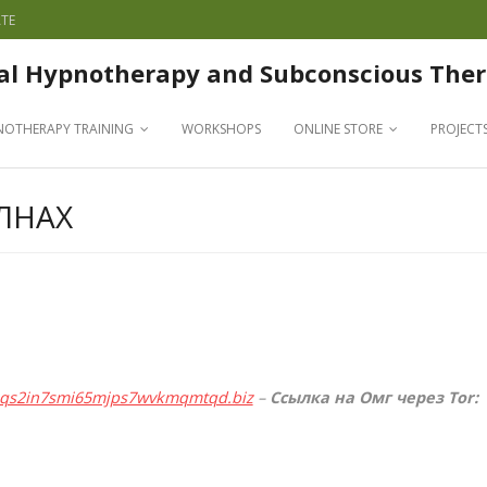
TE
al Hypnotherapy and Subconscious Ther
NOTHERAPY TRAINING
WORKSHOPS
ONLINE STORE
PROJECT
ЛНАХ
qqs2in7smi65mjps7wvkmqmtqd.biz
–
Ссылка на Омг через Tor: