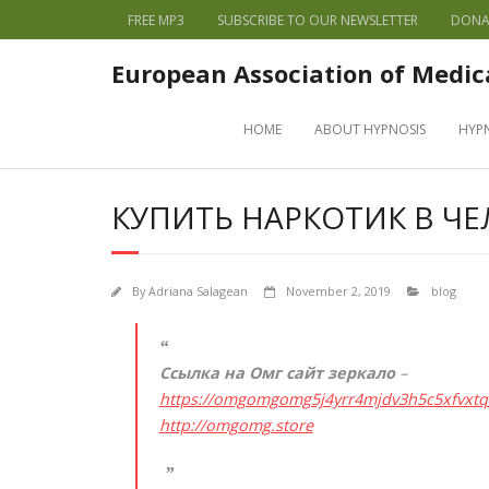
FREE MP3
SUBSCRIBE TO OUR NEWSLETTER
DONA
European Association of Medic
HOME
ABOUT HYPNOSIS
HYP
КУПИТЬ НАРКОТИК В ЧЕ
By
Adriana Salagean
November 2, 2019
blog
Ссылка на Омг сайт зеркало
–
https://omgomgomg5j4yrr4mjdv3h5c5xfvxt
http://omgomg.store