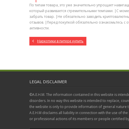
По типам товара, это уже значительно упрощает навигаци
который развивается стремительными темпами. |С момент
забрать товар. |Не обязательно заводить криптовалютн
отзывов. |Перед покупкой обязательно ознакомьтесь с 
активности.
Наркотики в питере купить
LEGAL DISCLAIMER
©A.E.H.M. The information contained in this website is intend
disorders. In no way this website is intended to replace, coun
the website is only to provide information of general nature
A.E.H.M disclaims all liability in connection with the use of the
or professional actions of its members or people certified by