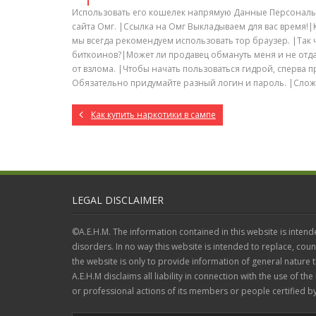
Использовать его кошелек напрямую Данные Персональ
сайта Омг. |Ссылка на Омг Выкладываем для вас время!|
мы всегда рекомендуем использовать тор браузер. |Так ч
биткоинов?|Может ли продавец обмануть меня и не отд
от взлома. |Чтобы начать пользоваться гидрой, сперва 
Обязательно придумайте разный логин и пароль. |Слож
Как купить наркотики в сампе
LEGAL DISCLAIMER
©A.E.H.M. The information contained in this website is intend
disorders. In no way this website is intended to replace, coun
the website is only to provide information of general nature
A.E.H.M disclaims all liability in connection with the use of the
or professional actions of its members or people certified by