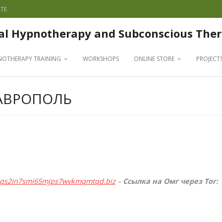
TE
al Hypnotherapy and Subconscious Ther
NOTHERAPY TRAINING
WORKSHOPS
ONLINE STORE
PROJECT
АВРОПОЛЬ
qqs2in7smi65mjps7wvkmqmtqd.biz
–
Ссылка на Омг через Tor: