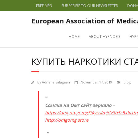
FREE MP3
SUBSCRIBE TO OUR NEWSLETTER
DONA
European Association of Medic
HOME
ABOUT HYPNOSIS
HYP
КУПИТЬ НАРКОТИКИ СТ
By
Adriana Salagean
November 17, 2019
blog
Ссылка на Омг сайт зеркало
–
https://omgomgomg5j4yrr4mjdv3h5c5xfvxt
http://omgomg.store