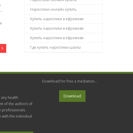
е
Наркотики онлайн купить
 –
Купить наркотики в ефремове
а
Купить наркотики в ефремове
Купить наркотики в ефремове
Где купить наркотики шахты
Download for free a mediation...
 any health
nt of the authors of
e professionals.
n with the individual