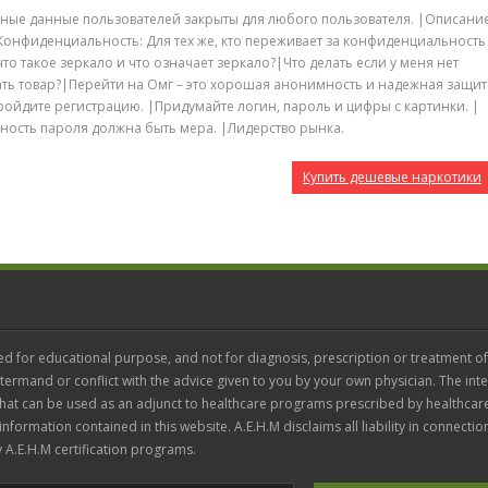
ные данные пользователей закрыты для любого пользователя. |Описани
Конфиденциальность: Для тех же, кто переживает за конфиденциальность
то такое зеркало и что означает зеркало?|Что делать если у меня нет
ать товар?|Перейти на Омг – это хорошая анонимность и надежная защит
пройдите регистрацию. |Придумайте логин, пароль и цифры с картинки. |
ность пароля должна быть мера. |Лидерство рынка.
Купить дешевые наркотики
ed for educational purpose, and not for diagnosis, prescription or treatment of
termand or conflict with the advice given to you by your own physician. The inte
 that can be used as an adjunct to healthcare programs prescribed by healthcar
 information contained in this website. A.E.H.M disclaims all liability in connectio
 A.E.H.M certification programs.