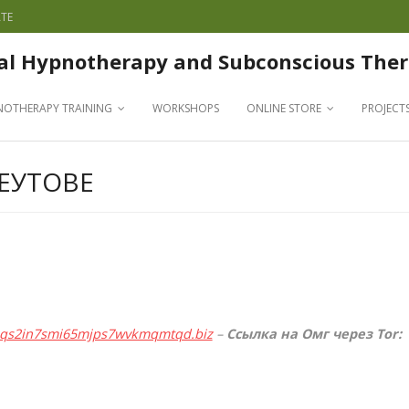
TE
al Hypnotherapy and Subconscious Ther
NOTHERAPY TRAINING
WORKSHOPS
ONLINE STORE
PROJECT
ЕУТОВЕ
qqs2in7smi65mjps7wvkmqmtqd.biz
–
Ссылка на Омг через Tor: