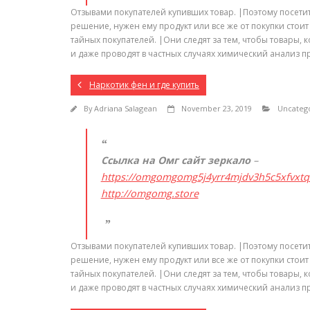
Отзывами покупателей купивших товар. |Поэтому посети
решение, нужен ему продукт или все же от покупки стои
тайных покупателей. |Они следят за тем, чтобы товары,
и даже проводят в частных случаях химический анализ п
Наркотик фен и где купить
By
Adriana Salagean
November 23, 2019
Uncateg
Ссылка на Омг сайт зеркало
–
https://omgomgomg5j4yrr4mjdv3h5c5xfvxt
http://omgomg.store
Отзывами покупателей купивших товар. |Поэтому посети
решение, нужен ему продукт или все же от покупки стои
тайных покупателей. |Они следят за тем, чтобы товары,
и даже проводят в частных случаях химический анализ п