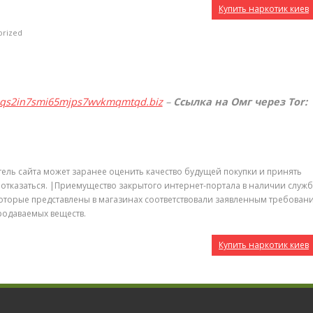
Купить наркотик киев
orized
qqs2in7smi65mjps7wvkmqmtqd.biz
–
Ссылка на Омг через Tor:
тель сайта может заранее оценить качество будущей покупки и принять
т отказаться. |Приемущество закрытого интернет-портала в наличии служ
 которые представлены в магазинах соответствовали заявленным требован
родаваемых веществ.
Купить наркотик киев