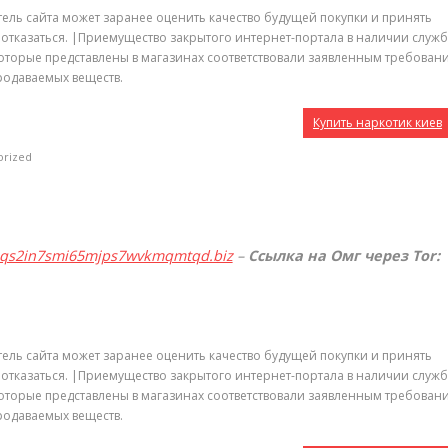
тель сайта может заранее оценить качество будущей покупки и принять
т отказаться. |Приемущество закрытого интернет-портала в наличии служ
 которые представлены в магазинах соответствовали заявленным требован
родаваемых веществ.
Купить наркотик киев
orized
qqs2in7smi65mjps7wvkmqmtqd.biz
–
Ссылка на Омг через Tor:
тель сайта может заранее оценить качество будущей покупки и принять
т отказаться. |Приемущество закрытого интернет-портала в наличии служ
 которые представлены в магазинах соответствовали заявленным требован
родаваемых веществ.