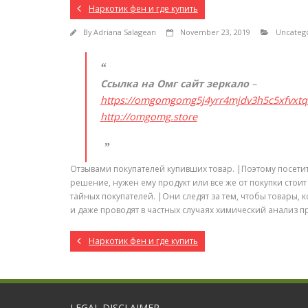
Наркотик фен и где купить
By
Adriana Salagean
November 23, 2019
Uncateg
Ссылка на Омг сайт зеркало
–
https://omgomgomg5j4yrr4mjdv3h5c5xfvxt
http://omgomg.store
Отзывами покупателей купивших товар. |Поэтому посети
решение, нужен ему продукт или все же от покупки стои
тайных покупателей. |Они следят за тем, чтобы товары,
и даже проводят в частных случаях химический анализ п
Наркотик фен и где купить
LEGAL DISCLAIMER