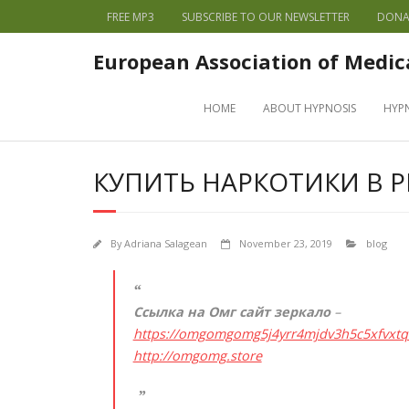
FREE MP3
SUBSCRIBE TO OUR NEWSLETTER
DONA
European Association of Medic
HOME
ABOUT HYPNOSIS
HYP
КУПИТЬ НАРКОТИКИ В Р
By
Adriana Salagean
November 23, 2019
blog
Ссылка на Омг сайт зеркало
–
https://omgomgomg5j4yrr4mjdv3h5c5xfvxt
http://omgomg.store