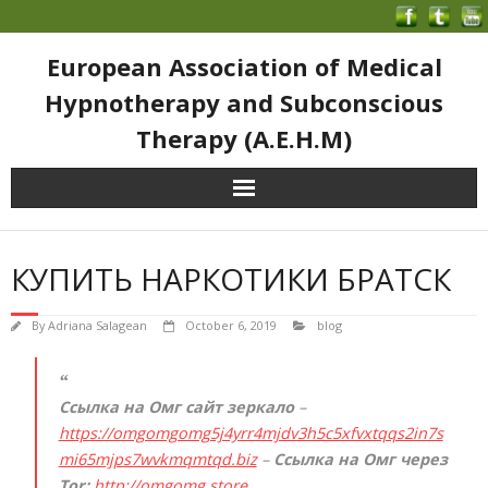
European Association of Medical
Hypnotherapy and Subconscious
Therapy (A.E.H.M)
КУПИТЬ НАРКОТИКИ БРАТСК
By
Adriana Salagean
October 6, 2019
blog
Ссылка на Омг сайт зеркало
–
https://omgomgomg5j4yrr4mjdv3h5c5xfvxtqqs2in7s
mi65mjps7wvkmqmtqd.biz
–
Ссылка на Омг через
Tor:
http://omgomg.store