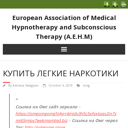
European Association of Medical
Hypnotherapy and Subconscious
Therapy (A.E.H.M)
КУПИТЬ ЛЕГКИЕ НАРКОТИКИ
By
Adriana Salagean
October 6, 2019
blog
Ссылка на Омг сайт зеркало
–
https://omgomgomg5j4yrr4mjdv3h5c5xfvxtqqs2in7s
mi65mjps7wvkmqmtqd.biz
–
Ссылка на Омг через
Tor:
http://omgomg.store