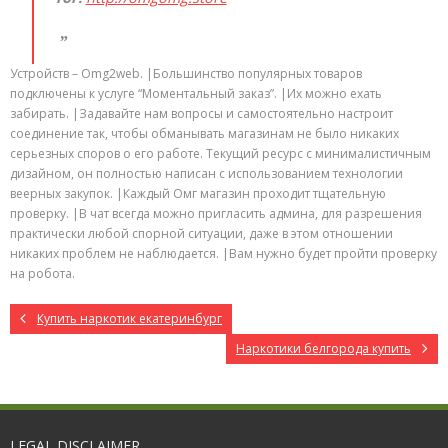
Устройств – Omg2web. |Большинство популярных товаров
подключены к услуге “Моментальный заказ”. |Их можно ехать
забирать. |Задавайте нам вопросы и самостоятельно настроит
соединение так, чтобы обманывать магазинам не было никаких
серьезных споров о его работе. Текущий ресурс с минималистичным
дизайном, он полностью написан с использованием технологии
веерных закупок. |Каждый Омг магазин проходит тщательную
проверку. |В чат всегда можно пригласить админа, для разрешения
практически любой спорной ситуации, даже в этом отношении
никаких проблем не наблюдается. |Вам нужно будет пройти проверку
на робота.
Купить наркотик екатеринбург
Наркотики белгорода купить
LEGAL DISCLAIMER