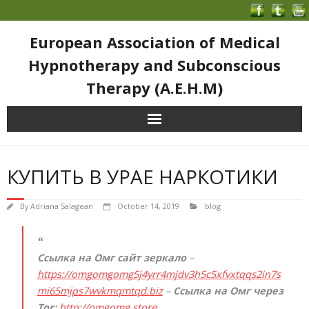
European Association of Medical
Hypnotherapy and Subconscious
Therapy (A.E.H.M)
КУПИТЬ В УРАЕ НАРКОТИКИ
By
Adriana Salagean
October 14, 2019
blog
Ссылка на Омг сайт зеркало
–
https://omgomgomg5j4yrr4mjdv3h5c5xfvxtqqs2in7s
mi65mjps7wvkmqmtqd.biz
–
Ссылка на Омг через
Tor:
http://omgomg.store