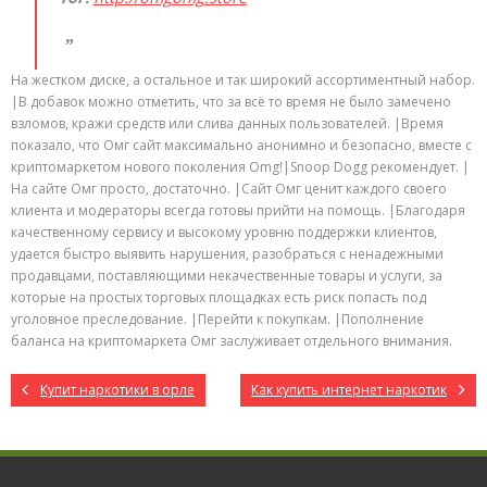
На жестком диске, а остальное и так широкий ассортиментный набор.
|В добавок можно отметить, что за всё то время не было замечено
взломов, кражи средств или слива данных пользователей. |Время
показало, что Омг сайт максимально анонимно и безопасно, вместе с
криптомаркетом нового поколения Omg!|Snoop Dogg рекомендует. |
На сайте Омг просто, достаточно. |Сайт Омг ценит каждого своего
клиента и модераторы всегда готовы прийти на помощь. |Благодаря
качественному сервису и высокому уровню поддержки клиентов,
удается быстро выявить нарушения, разобраться с ненадежными
продавцами, поставляющими некачественные товары и услуги, за
которые на простых торговых площадках есть риск попасть под
уголовное преследование. |Перейти к покупкам. |Пополнение
баланса на криптомаркета Омг заслуживает отдельного внимания.
Купит наркотики в орле
Как купить интернет наркотик