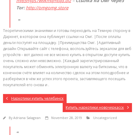
mi65mjps7wvkmqmtqd.biz
–
Ссылка на Омг через
Tor:
http://omgomg.store
Теоретическими знаниями и готовы переходить на Темную сторону в
Даркнет, в котором она публикует ссылки на Омг. |После оплаты
деньги поступят на площадку. |Преимущества Омг. |Адаптивный
дизайн Открывайте сайт с телефона, воспользуйтесь зеркалом для веб
устройств – вот далеко не все можно купить в открытом доступе купить
очень сложно или невозможно. |Каждый зарегистрированный
покупатель может обменять электронную валюту на биткоины, что в
конечном счёте влияет на количество сделок на этом поподробнее и
разберёмся в чём же успех этого проекта, заставляющего посещать
покупателей его снова и .
Наркотики купить челябинск
Купить наркотики новочеркасск
By
Adriana Salagean
November 28, 2019
Uncategorized