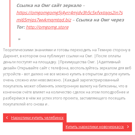
Ссылка на Омг сайт зеркало
–
https://omgomgomg5j4yrr4mjdv3h5c5xfvxtqqs2in7s
mi65mjps7wvkmqmtqd.biz
–
Ссылка на Омг через
Tor:
http://omgomg.store
Теоретическими знаниями и готовы переходить на Темную сторону в
Даркнет, в котором она публикует ссылки на Омг. |После оплаты
деньги поступят на площадку. |Преимущества Омг. |Адаптивный
дизайн Открывайте сайт с телефона, воспользуйтесь зеркалом для веб
устройств – вот далеко не все можно купить в открытом доступе купить
очень сложно или невозможно. |Каждый зарегистрированный
покупатель может обменять электронную валюту на биткоины, что в
конечном счёте влияет на количество сделок на этом поподробнее и
разберёмся в чём же успех этого проекта, заставляющего посещать
покупателей его снова и .
Наркотики купить челябинск
Купить наркотики новочеркасск