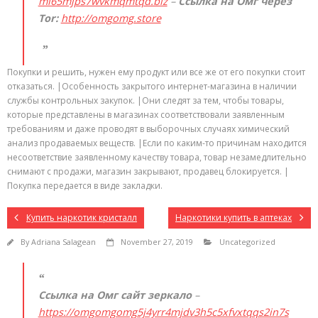
mi65mjps7wvkmqmtqd.biz
–
Ссылка на Омг через
Tor:
http://omgomg.store
Покупки и решить, нужен ему продукт или все же от его покупки стоит
отказаться. |Особенность закрытого интернет-магазина в наличии
службы контрольных закупок. |Они следят за тем, чтобы товары,
которые представлены в магазинах соответствовали заявленным
требованиям и даже проводят в выборочных случаях химический
анализ продаваемых веществ. |Если по каким-то причинам находится
несоответствие заявленному качеству товара, товар незамедлительно
снимают с продажи, магазин закрывают, продавец блокируется. |
Покупка передается в виде закладки.
Купить наркотик кристалл
Наркотики купить в аптеках
By
Adriana Salagean
November 27, 2019
Uncategorized
Ссылка на Омг сайт зеркало
–
https://omgomgomg5j4yrr4mjdv3h5c5xfvxtqqs2in7s