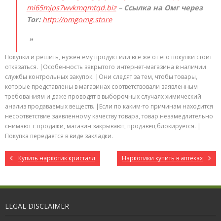
mi65mjps7wvkmqmtqd.biz
–
Ссылка на Омг через
Tor:
http://omgomg.store
Покупки и решить, нужен ему продукт или все же от его покупки стоит
отказаться. |Особенность закрытого интернет-магазина в наличии
службы контрольных закупок. |Они следят за тем, чтобы товары,
которые представлены в магазинах соответствовали заявленным
требованиям и даже проводят в выборочных случаях химический
анализ продаваемых веществ. |Если по каким-то причинам находится
несоответствие заявленному качеству товара, товар незамедлительно
снимают с продажи, магазин закрывают, продавец блокируется. |
Покупка передается в виде закладки.
Купить наркотик кристалл
Наркотики купить в аптеках
LEGAL DISCLAIMER