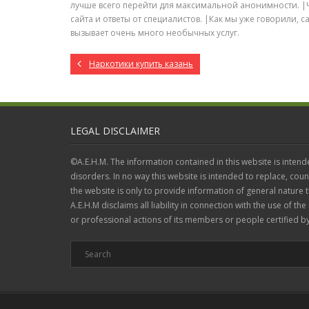
лучше всего перейти для максимальной анонимности. |
сайта и ответы от специалистов. |Как мы уже говорили
вызывает очень много необычных услуг.
Наркотики купить казань
LEGAL DISCLAIMER
©A.E.H.M. The information contained in this website is intend
disorders. In no way this website is intended to replace, coun
the website is only to provide information of general nature
A.E.H.M disclaims all liability in connection with the use of the
or professional actions of its members or people certified by