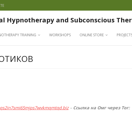
TE
al Hypnotherapy and Subconscious Ther
NOTHERAPY TRAINING
WORKSHOPS
ONLINE STORE
PROJECT
КОТИКОВ
qqs2in7smi65mjps7wvkmqmtqd.biz
–
Ссылка на Омг через Tor: