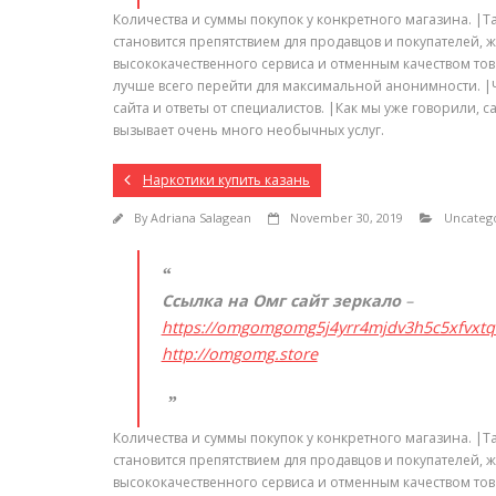
Количества и суммы покупок у конкретного магазина. |Т
становится препятствием для продавцов и покупателей,
высококачественного сервиса и отменным качеством тов
лучше всего перейти для максимальной анонимности. |
сайта и ответы от специалистов. |Как мы уже говорили
вызывает очень много необычных услуг.
Наркотики купить казань
By
Adriana Salagean
November 30, 2019
Uncateg
Ссылка на Омг сайт зеркало
–
https://omgomgomg5j4yrr4mjdv3h5c5xfvxt
http://omgomg.store
Количества и суммы покупок у конкретного магазина. |Т
становится препятствием для продавцов и покупателей,
высококачественного сервиса и отменным качеством тов