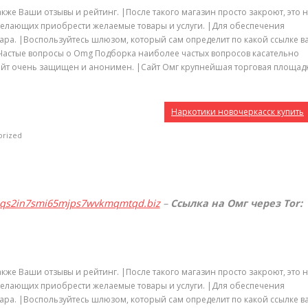
акже Ваши отзывы и рейтинг. |После такого магазин просто закроют, это 
 желающих приобрести желаемые товары и услуги. |Для обеспечения
ара. |Воспользуйтесь шлюзом, который сам определит по какой ссылке в
Частые вопросы о Omg Подборка наиболее частых вопросов касательно
, сайт очень защищен и анонимен. |Сайт Омг крупнейшая торговая площад
Наркотики новочеркасск купить
orized
qqs2in7smi65mjps7wvkmqmtqd.biz
–
Ссылка на Омг через Tor:
акже Ваши отзывы и рейтинг. |После такого магазин просто закроют, это 
 желающих приобрести желаемые товары и услуги. |Для обеспечения
ара. |Воспользуйтесь шлюзом, который сам определит по какой ссылке в