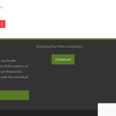
ка
Download for free a mediation...
 any health
nt of the authors of
e professionals.
n with the individual