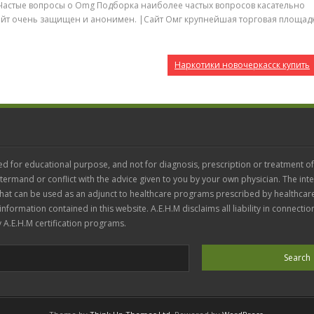
Частые вопросы о Omg Подборка наиболее частых вопросов касательно
, сайт очень защищен и анонимен. |Сайт Омг крупнейшая торговая площад
Наркотики новочеркасск купить
ed for educational purpose, and not for diagnosis, prescription or treatment of
termand or conflict with the advice given to you by your own physician. The inte
 that can be used as an adjunct to healthcare programs prescribed by healthcar
 information contained in this website. A.E.H.M disclaims all liability in connectio
 A.E.H.M certification programs.