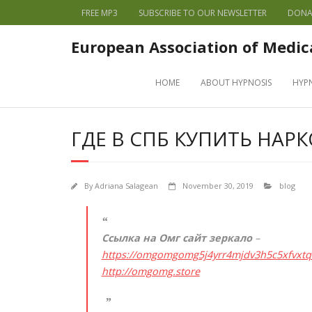
FREE MP3
SUBSCRIBE TO OUR NEWSLETTER
DONA
European Association of Medic
HOME
ABOUT HYPNOSIS
HYP
ГДЕ В СПБ КУПИТЬ НАР
By
Adriana Salagean
November 30, 2019
blog
Ссылка на Омг сайт зеркало
–
https://omgomgomg5j4yrr4mjdv3h5c5xfvxt
http://omgomg.store