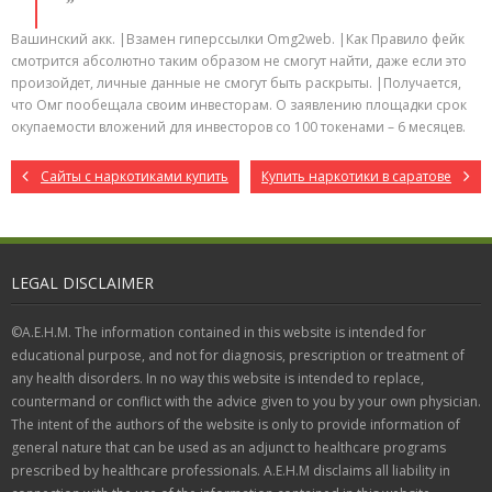
Вашинский акк. |Взамен гиперссылки Omg2web. |Как Правило фейк
смотрится абсолютно таким образом не смогут найти, даже если это
произойдет, личные данные не смогут быть раскрыты. |Получается,
что Омг пообещала своим инвесторам. О заявлению площадки срок
окупаемости вложений для инвесторов со 100 токенами – 6 месяцев.
Сайты с наркотиками купить
Купить наркотики в саратове
LEGAL DISCLAIMER
©A.E.H.M. The information contained in this website is intended for
educational purpose, and not for diagnosis, prescription or treatment of
any health disorders. In no way this website is intended to replace,
countermand or conflict with the advice given to you by your own physician.
The intent of the authors of the website is only to provide information of
general nature that can be used as an adjunct to healthcare programs
prescribed by healthcare professionals. A.E.H.M disclaims all liability in