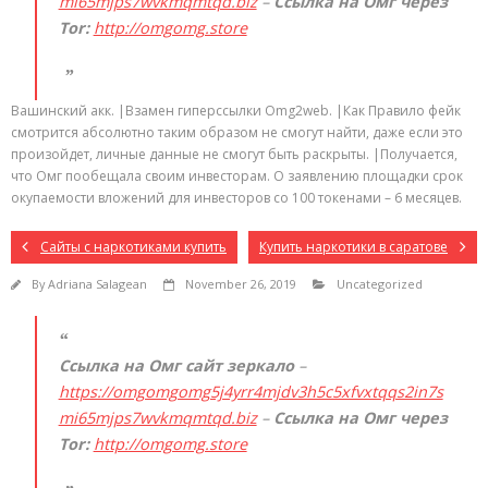
mi65mjps7wvkmqmtqd.biz
–
Ссылка на Омг через
Tor:
http://omgomg.store
Вашинский акк. |Взамен гиперссылки Omg2web. |Как Правило фейк
смотрится абсолютно таким образом не смогут найти, даже если это
произойдет, личные данные не смогут быть раскрыты. |Получается,
что Омг пообещала своим инвесторам. О заявлению площадки срок
окупаемости вложений для инвесторов со 100 токенами – 6 месяцев.
Сайты с наркотиками купить
Купить наркотики в саратове
By
Adriana Salagean
November 26, 2019
Uncategorized
Ссылка на Омг сайт зеркало
–
https://omgomgomg5j4yrr4mjdv3h5c5xfvxtqqs2in7s
mi65mjps7wvkmqmtqd.biz
–
Ссылка на Омг через
Tor:
http://omgomg.store