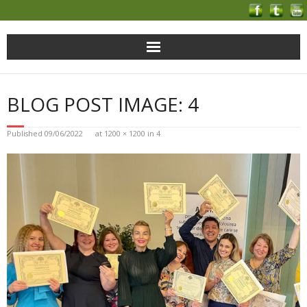
BLOG POST IMAGE: 4
Published
09/06/2022
at
1200 × 1200
in
4