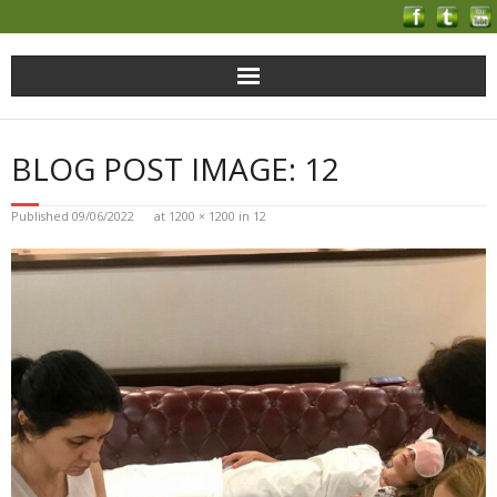
BLOG POST IMAGE: 12
Published
09/06/2022
at
1200 × 1200
in
12