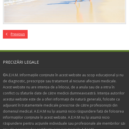
Previous
PRECIZĂRI LEGALE
©A.E.H.M. Informațiile conținute în acest website au scop educațional și nu
de diagnostic, prescripție sau tratament al niciunei afecțiuni medicale.
Acest website nu are intenția de a înlocui, de a anula sau de a intra în
conflict cu sfaturile date de către medicii dumneavoastră. Intenția autorilor
acestui website este de a oferi informații de natură generală, folosite ca
adjuvant în tratamentele medicale prescrise de către profesioniștii din
domeniul medical. A.E.H.M nu își asumă nicio răspundere fată de folosirea
informațiilor conținute în acest website. A.E.H.M nu își asumă nicio
răspundere pentru acțiunile individuale sau profesionale ale membrilor săi