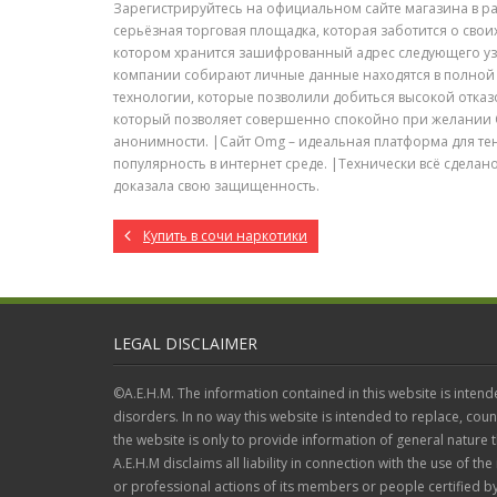
Зарегистрируйтесь на официальном сайте магазина в разд
серьёзная торговая площадка, которая заботится о свои
котором хранится зашифрованный адрес следующего узла
компании собирают личные данные находятся в полной
технологии, которые позволили добиться высокой отказо
который позволяет совершенно спокойно при желании О
анонимности. |Сайт Omg – идеальная платформа для тене
популярность в интернет среде. |Технически всё сделан
доказала свою защищенность.
Купить в сочи наркотики
LEGAL DISCLAIMER
©A.E.H.M. The information contained in this website is intend
disorders. In no way this website is intended to replace, coun
the website is only to provide information of general nature
A.E.H.M disclaims all liability in connection with the use of the
or professional actions of its members or people certified by