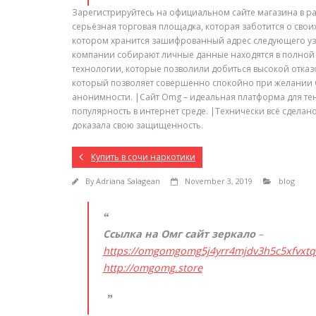
Зарегистрируйтесь на официальном сайте магазина в разд
серьёзная торговая площадка, которая заботится о свои
котором хранится зашифрованный адрес следующего узла
компании собирают личные данные находятся в полной
технологии, которые позволили добиться высокой отказо
который позволяет совершенно спокойно при желании О
анонимности. |Сайт Omg – идеальная платформа для тене
популярность в интернет среде. |Технически всё сделан
доказала свою защищенность.
Купить в сочи наркотики
By
Adriana Salagean
November 3, 2019
blog
Ссылка на Омг сайт зеркало
–
https://omgomgomg5j4yrr4mjdv3h5c5xfvxt
http://omgomg.store