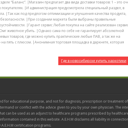
еле “Баланс”. |Магазин предлагает два вида доставки товаров: 1 – это о
х покупателях. |И администрация предусмотрела специальный раздел, в
. |Так как под предлогом оптимизации и улучшения качества продукта,
 безопасности. |При создании маркета были выбраны правильные
устойчивости. |Гарант сервис Любая покупка на сайте реализован сервис
мг животное убить. |Однако сама по себе не гарантирует абсолютной
вых товаров, где можно купить практические любые ПАВ, а так же на
о на пять с плюсом. |Анонимная торговая площадка в даркнете, которая
Где в новосибирске купить наркотики
ed for educational purpose, and not for diagnosis, prescription or treatment of
termand or conflict with the advice given to you by your own physician. The inte
 that can be used as an adjunct to healthcare programs prescribed by healthcar
 information contained in this website. A.E.H.M disclaims all liability in connectio
 A.E.H.M certification programs.