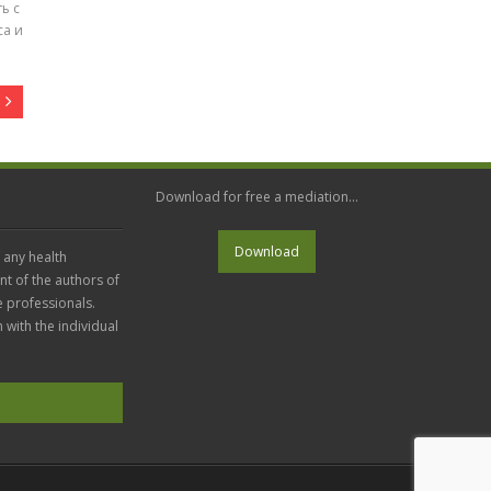
ь с
са и
Download for free a mediation...
 any health
nt of the authors of
e professionals.
n with the individual