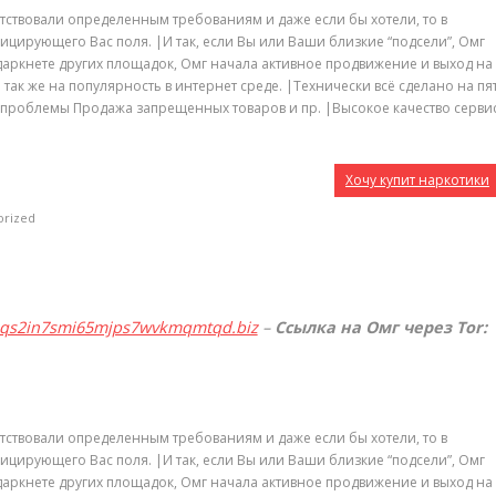
тствовали определенным требованиям и даже если бы хотели, то в
ицирующего Вас поля. |И так, если Вы или Ваши близкие “подсели”, Омг
 даркнете других площадок, Омг начала активное продвижение и выход на
 так же на популярность в интернет среде. |Технически всё сделано на пят
проблемы Продажа запрещенных товаров и пр. |Высокое качество серви
Хочу купит наркотики
orized
qqs2in7smi65mjps7wvkmqmtqd.biz
–
Ссылка на Омг через Tor:
тствовали определенным требованиям и даже если бы хотели, то в
ицирующего Вас поля. |И так, если Вы или Ваши близкие “подсели”, Омг
 даркнете других площадок, Омг начала активное продвижение и выход на