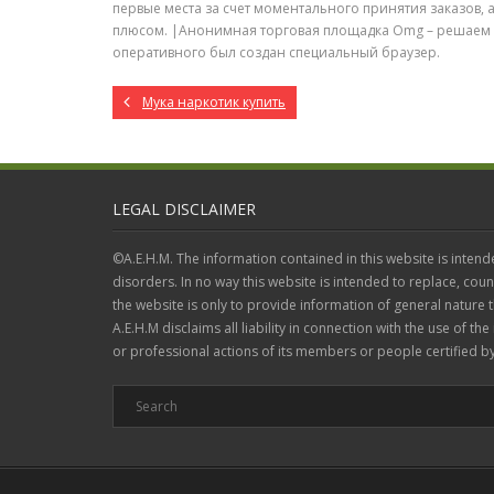
первые места за счет моментального принятия заказов, а
плюсом. |Анонимная торговая площадка Omg – решаем 
оперативного был создан специальный браузер.
Мука наркотик купить
LEGAL DISCLAIMER
©A.E.H.M. The information contained in this website is intend
disorders. In no way this website is intended to replace, coun
the website is only to provide information of general nature
A.E.H.M disclaims all liability in connection with the use of the
or professional actions of its members or people certified by