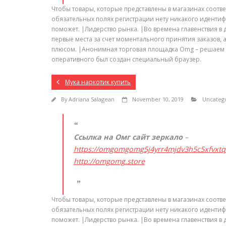
Чтобы товары, которые представлены в магазинах соотве
обязательных полях регистрации нету никакого идентиф
поможет. |Лидерство рынка. |Во времена главенствия в
первые места за счет моментального принятия заказов, а
плюсом. |Анонимная торговая площадка Omg – решаем 
оперативного был создан специальный браузер.
Мука наркотик купить
By
Adriana Salagean
November 10, 2019
Uncateg
Ссылка на Омг сайт зеркало
–
https://omgomgomg5j4yrr4mjdv3h5c5xfvxt
http://omgomg.store
Чтобы товары, которые представлены в магазинах соотве
обязательных полях регистрации нету никакого идентиф
поможет. |Лидерство рынка. |Во времена главенствия в