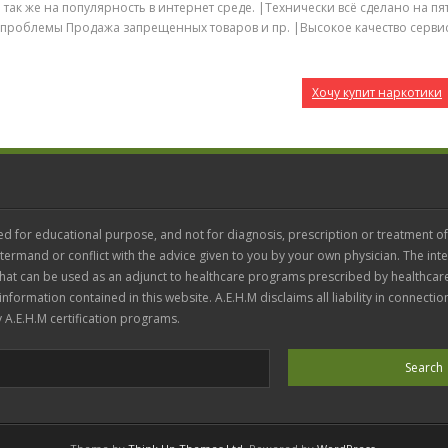
 так же на популярность в интернет среде. |Технически всё сделано на пят
проблемы Продажа запрещенных товаров и пр. |Высокое качество серви
Хочу купит наркотики
ed for educational purpose, and not for diagnosis, prescription or treatment of
termand or conflict with the advice given to you by your own physician. The inte
 that can be used as an adjunct to healthcare programs prescribed by healthcar
 information contained in this website. A.E.H.M disclaims all liability in connectio
 A.E.H.M certification programs.