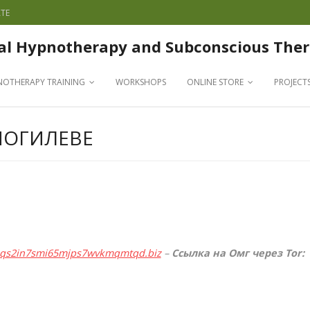
TE
al Hypnotherapy and Subconscious Ther
NOTHERAPY TRAINING
WORKSHOPS
ONLINE STORE
PROJECT
МОГИЛЕВЕ
qqs2in7smi65mjps7wvkmqmtqd.biz
–
Ссылка на Омг через Tor: