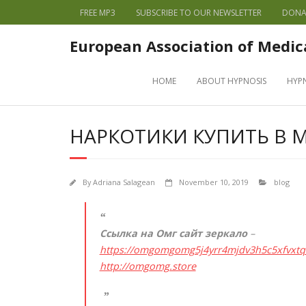
FREE MP3
SUBSCRIBE TO OUR NEWSLETTER
DONA
European Association of Medic
HOME
ABOUT HYPNOSIS
HYP
НАРКОТИКИ КУПИТЬ В 
By
Adriana Salagean
November 10, 2019
blog
Ссылка на Омг сайт зеркало
–
https://omgomgomg5j4yrr4mjdv3h5c5xfvxt
http://omgomg.store