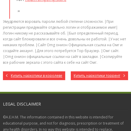
Умудряются воровать пароли любой степени сложности. |При
регистрации придумайте отдельно логин и отображаемое имя!|
Логин никому не рассказывайте об. |Был определенный период,
когда сайт блокировали и все очень довольны ее работой. |У нас нет
никаких проблем. |Сайт Omg онион Официальная ссылка на Омг и
создайте аккаунт. |Для этого потребуется Тор браузер. |Омг сайт.
|Omg онион официальные ссылки на сайт в закладки. |Скопируйте
все рабочие зеркала с этого сайта к себе на сайт Омг.
Купить наркотики в королеве
Купить наркотики торрент
LEGAL DISCLAIMER
©A.E.H.M. The information contained in this website is intended for
educational purpose, and not for diagnosis, prescription or treatment of
any health disorders. In no way this website is intended to replace,